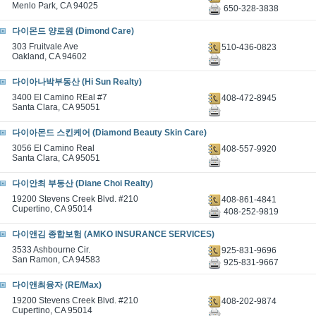
Menlo Park, CA 94025
650-328-3838
다이몬드 양로원 (Dimond Care)
303 Fruitvale Ave
510-436-0823
Oakland, CA 94602
다이아나박부동산 (Hi Sun Realty)
3400 El Camino REal #7
408-472-8945
Santa Clara, CA 95051
다이아몬드 스킨케어 (Diamond Beauty Skin Care)
3056 El Camino Real
408-557-9920
Santa Clara, CA 95051
다이안최 부동산 (Diane Choi Realty)
19200 Stevens Creek Blvd. #210
408-861-4841
Cupertino, CA 95014
408-252-9819
다이앤김 종합보험 (AMKO INSURANCE SERVICES)
3533 Ashbourne Cir.
925-831-9696
San Ramon, CA 94583
925-831-9667
다이앤최융자 (RE/Max)
19200 Stevens Creek Blvd. #210
408-202-9874
Cupertino, CA 95014