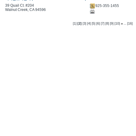
39 Quail Ct. #204
925-355-1455
Walnut Creek, CA 94596
...
[1]
[2]
[3]
[4]
[5]
[6]
[7]
[8]
[9]
[10]
[16]