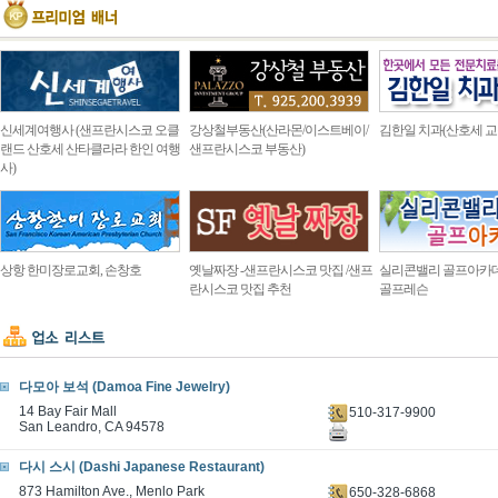
신세계여행사 (샌프란시스코 오클
강상철부동산(산라몬/이스트베이/
김한일 치과(산호세 교
랜드 산호세 산타클라라 한인 여행
샌프란시스코 부동산)
사)
상항 한미장로교회, 손창호
옛날짜장 -샌프란시스코 맛집 /샌프
실리콘밸리 골프아카
란시스코 맛집 추천
골프레슨
다모아 보석 (Damoa Fine Jewelry)
14 Bay Fair Mall
510-317-9900
San Leandro, CA 94578
다시 스시 (Dashi Japanese Restaurant)
873 Hamilton Ave., Menlo Park
650-328-6868