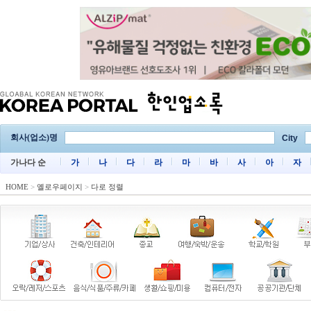
회사(업소)명
City
가나다 순
가
나
다
라
마
바
사
아
자
HOME
>
옐로우페이지
>
다로 정렬