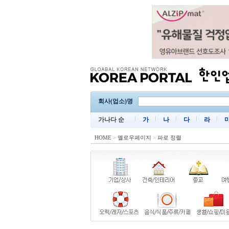
회사(업소)명
가나다 순
가
나
다
라
HOME
>
옐로우페이지
>
파로 정렬