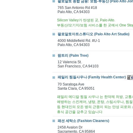
팔로알토 종합 금융: 보험-부동산 (Palo Alto Jon
765 San Antonio Rd #18
Palo Alto, CA 94303
Silicon Valley가 탄생된 곳, Palo Alto.
부동산/모기지/보험 서비스를 한 곳에서 One St
팔로알토아트스튜디오 (Palo Alto Art Studio)
4000 Middlefield Rd. #U-1
Palo Alto, CA 94303
팜트리 (Palm Tree)
12 Valencia St.
San Francisco, CA 94103
패밀리 찜질사우나 (Family Health Center)
70 Saratoga Ave
Santa Clara, CA 95051
패밀리 메디칼 찜질 사우나 는 한약제 처방, 교통
예방하는 스킨케어, 냉탕, 온탕, 스팀사우나, 찜
등 현대인의 모든 병의 근원이 되는 만성 피로와 
휴식 공간을 갖추고 있습니다
패션 세탁소 (Fashion Cleaners)
2458 Avalon Dr
Sacramento, CA 95864