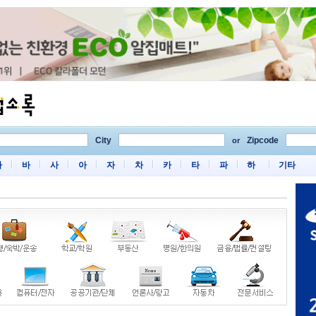
City
Zipcode
or
마
바
사
아
자
차
카
타
파
하
기타