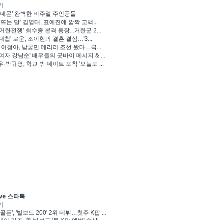
기
 데몬' 완벽한 비주얼 주인공들
 뜨는 달’ 김영대, 표예진에 깜짝 고백...
거란전쟁’ 최수종 본격 등장...거란군 2...
대첩' 로운, 조이현과 결혼 결심…'3...
' 이청아, 남궁민 데리러 조선 왔다…극...
여자 강남순' 배우들의 굿바이 메시지 & ...
·박규영, 학교 밖 데이트 포착 '오늘도 ...
ve 스타톡
기
골든', '빌보드 200' 2위 데뷔…첫주 K팝 ...