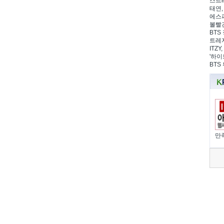
스트레
태연,
에스파
볼빨간
BTS 
트레저
ITZ
'하이
BTS
만