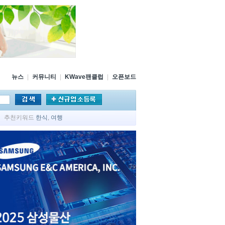
뉴스
|
커뮤니티
|
KWave팬클럽
|
오픈보드
추천키워드
한식
,
여행