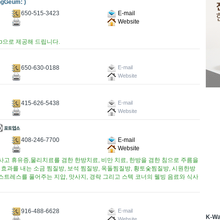
gGeum: )
650-515-3423
E-mail
Website
op으로 제공해 드립니다.
650-630-0188
E-mail
Website
415-626-5438
E-mail
Website
408-246-7700
E-mail
Website
사고 휴유증,물리치료를 겸한 한방치료, 비만 치료, 한방을 겸한 침으로 주름을
질 효과를 내는 소금 찜질방, 보석 찜질방, 옥돌찜질방, 황토숯찜질방, 시원한방
스트레스를 풀어주는 지압, 맛사지, 경락 그리고 스텍 코너의 웰빙 음료와 식사
916-488-6628
E-mail
K-W
Website