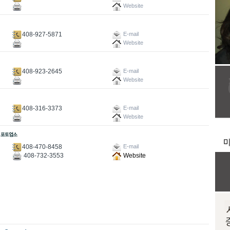
Website
408-927-5871
E-mail
Website
408-923-2645
E-mail
Website
408-316-3373
E-mail
Website
408-470-8458
E-mail
408-732-3553
Website