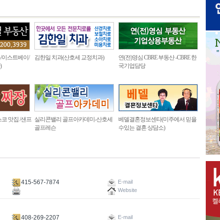
/이스트베이/
김한일 치과(산호세 교정치과)
연(전)영심 CBRE 부동산 -CBRE 한
)
국기업담당
코 맛집 /샌프
실리콘밸리 골프아카데미-산호세
베델결혼정보센타(미주에서 믿을
골프레슨
수있는 결혼 상담소)
415-567-7874
E-mail
Website
408-269-2207
E-mail