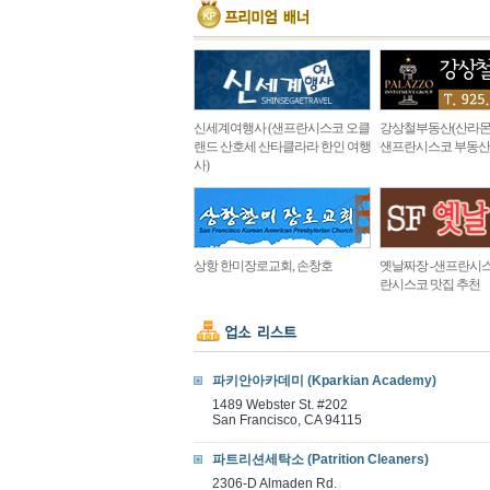
신세계여행사 (샌프란시스코 오클
강상철부동산(산라몬
랜드 산호세 산타클라라 한인 여행
샌프란시스코 부동산
사)
상항 한미장로교회, 손창호
옛날짜장 -샌프란시스
란시스코 맛집 추천
파키안아카데미 (Kparkian Academy)
1489 Webster St. #202
San Francisco, CA 94115
파트리션세탁소 (Patrition Cleaners)
2306-D Almaden Rd.