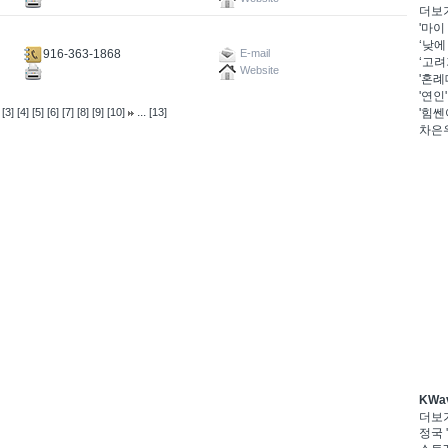
더보
'마이
‘낮에
916-363-1868
E-mail
‘고려
Website
'혼례
'연인
...
[3]
[4]
[5]
[6]
[7]
[8]
[9]
[10]
[13]
'힘쎈
차은우
KWa
더보
정국 '