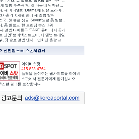
이 키즈, 美 빌보드 '톱 K팝 앨범' 수상...
 새 앨범 수록곡 '번 잇 다운'에 담아낸 ...
, 새 미니앨범 'Drama'에 담은 드라마...
사춘기, 8개월 만에 새 앨범 발매
정국, 첫 솔로 싱글 'Seven'으로 美 빌보...
, 美 빌보드 '핫 트렌딩 송즈' 1위
Y, 새 앨범 타이틀곡 'CAKE' 뮤비 티저 공개...
브 신인' 보이넥스트도어, 새 앨범 트레일...
 뷔, 첫 솔로 앨범 낸다…민희진 총괄 프...
아이비스팟
415-828-4764
품격을 높여주는 웹사이트를 아이비
스팟에서 전문가에게 맡기십시오.
족스런 결과를 보장합니다.