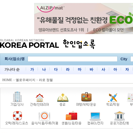
회사(업소)명
City
가나다 순
가
나
다
라
마
바
사
아
자
HOME
>
옐로우페이지
>
라로 정렬