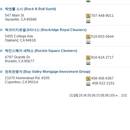
락앤롤 스시 (Rock N Roll Sushi)
547 Main St.
707-448-9011
Vacaville, CA 95688
락크리지로열크리너스 (Rockridge Royal Cleaners)
5455 College Ave.
510-653-5644
Oakland, CA 94618
락킨스퀘어 세탁소 (Rockin Square Cleaners)
4797 Granite Dr
916-624-2717
Rocklin, CA 95677
란트란융자 (Bay Valley Mortgage-Investment Group)
21070 Homestead Rd. #205
408-406-6367
Cupertino, CA 95014
408-522-2101
...
[1]
[2]
[3]
[4]
[5]
[6]
[7]
[8]
[9]
[10]
[12]