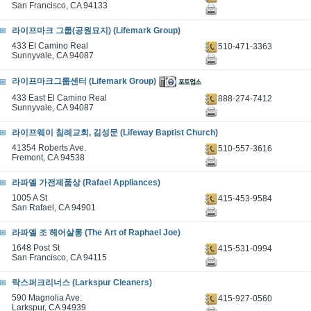
San Francisco, CA 94133
라이프마크 그룹(공원묘지) (Lifemark Group)
433 EI Camino Real
510-471-3363
Sunnyvale, CA 94087
라이프마크그룹센터 (Lifemark Group)
433 East El Camino Real
888-274-7412
Sunnyvale, CA 94087
라이프웨이 침례교회, 김성문 (Lifeway Baptist Church)
41354 Roberts Ave.
510-557-3616
Fremont, CA 94538
라파엘 가전제품상 (Rafael Appliances)
1005 A St
415-453-9584
San Rafael, CA 94901
라파엘 조 헤어살롱 (The Art of Raphael Joe)
1648 Post St
415-531-0994
San Francisco, CA 94115
락스퍼크리너스 (Larkspur Cleaners)
590 Magnolia Ave.
415-927-0560
Larkspur, CA 94939