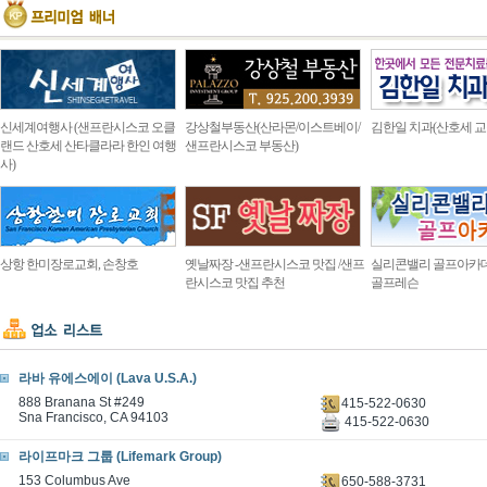
신세계여행사 (샌프란시스코 오클
강상철부동산(산라몬/이스트베이/
김한일 치과(산호세 교
랜드 산호세 산타클라라 한인 여행
샌프란시스코 부동산)
사)
상항 한미장로교회, 손창호
옛날짜장 -샌프란시스코 맛집 /샌프
실리콘밸리 골프아카
란시스코 맛집 추천
골프레슨
라바 유에스에이 (Lava U.S.A.)
888 Branana St #249
415-522-0630
Sna Francisco, CA 94103
415-522-0630
라이프마크 그룹 (Lifemark Group)
153 Columbus Ave
650-588-3731