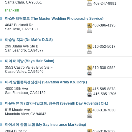
Santa Clara, CA 95051
408-247-9991
Thanks!!!
마스터웨딩포토 (The Master Wedding Photography Service)
4642 Bucknall Rd.
408-396-4195
San Jose, CA 95130
마승범 치과 (Dr. Mah's D.D.S)
299 Juana Ave Ste B
510-352-5017
San Leandro, CA 94577
마야 머리방 (Maya Hair Salon)
3553 Castro Valley Blvd Ste F
510-538-0552
Castro Valley, CA 94546
마약.알콜중독갱생센터 (Salvation Army Ko. Corp.)
4000 19th Ave
415-585-8878
San Francisco, CA 94132
415-585-1706
마운틴뷰 제7일안식일교회, 권순영 (Seventh Day Adventist CH.)
815 Maude Ave
408-318-7030
Mountain View, CA 94043
마이세이 종합 보험 (My Say Insurance Marketing)
2804 Butte St.
408-318-1633