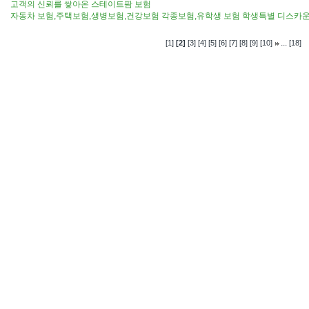
고객의 신뢰를 쌓아온 스테이트팜 보험
자동차 보험,주택보험,생병보험,건강보험 각종보험,유학생 보험 학생특별 디스카
...
[1]
[2]
[3]
[4]
[5]
[6]
[7]
[8]
[9]
[10]
[18]