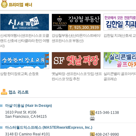
신세계여행사 (샌프란시스코 오클
강상철부동산(산라몬/이스트베이/
김한일 치과(산호세 교
랜드 산호세 산타클라라 한인 여행
샌프란시스코 부동산)
사)
상항 한미장로교회, 손창호
옛날짜장 -샌프란시스코 맛집 /샌프
실리콘밸리 골프아카
란시스코 맛집 추천
골프레슨
마샬 미용실 (Hair In Design)
1610 Post St. #106
415-346-1138
San Francisco, CA 94115
마스터월드익스프레스 (MASTERworldExpress, Inc.)
3148 El Camino Real #101
408-247-9990