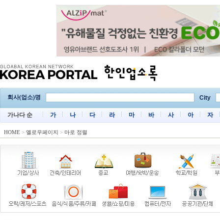
회사(업소)명
City
가나다 순
가
나
다
라
마
바
사
아
자
HOME
>
옐로우페이지
>
마로 정렬