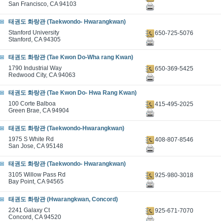
San Francisco, CA 94103
태권도 화랑관 (Taekwondo- Hwarangkwan)
Stanford University
650-725-5076
Stanford, CA 94305
태권도 화랑관 (Tae Kwon Do-Wha rang Kwan)
1790 Industrial Way
650-369-5425
Redwood City, CA 94063
태권도 화랑관 (Tae Kwon Do- Hwa Rang Kwan)
100 Corte Balboa
415-495-2025
Green Brae, CA 94904
태권도 화랑관 (Taekwondo-Hwarangkwan)
1975 S White Rd
408-807-8546
San Jose, CA 95148
태권도 화랑관 (Taekwondo- Hwarangkwan)
3105 Willow Pass Rd
925-980-3018
Bay Point, CA 94565
태권도 화랑관 (Hwarangkwan, Concord)
2241 Galaxy Ct
925-671-7070
Concord, CA 94520