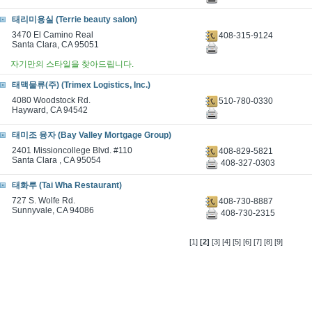
태리미용실 (Terrie beauty salon)
3470 El Camino Real
408-315-9124
Santa Clara, CA 95051
자기만의 스타일을 찾아드립니다.
태맥물류(주) (Trimex Logistics, Inc.)
4080 Woodstock Rd.
510-780-0330
Hayward, CA 94542
태미조 융자 (Bay Valley Mortgage Group)
2401 Missioncollege Blvd. #110
408-829-5821
Santa Clara , CA 95054
408-327-0303
태화루 (Tai Wha Restaurant)
727 S. Wolfe Rd.
408-730-8887
Sunnyvale, CA 94086
408-730-2315
[1]
[2]
[3]
[4]
[5]
[6]
[7]
[8]
[9]