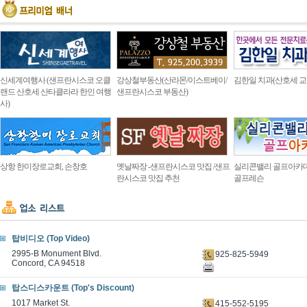
신세계여행사 (샌프란시스코 오클
강상철부동산(산라몬/이스트베이/
김한일 치과(산호세 교
랜드 산호세 산타클라라 한인 여행
샌프란시스코 부동산)
사)
상항 한미장로교회, 손창호
옛날짜장 -샌프란시스코 맛집 /샌프
실리콘밸리 골프아카
란시스코 맛집 추천
골프레슨
탑비디오 (Top Video)
2995-B Monument Blvd.
925-825-5949
Concord, CA 94518
탑스디스카운트 (Top's Discount)
1017 Market St.
415-552-5195