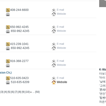
408-244-6600
E-mail
Website
650-992-4245
E-mail
650-992-4245
Website
415-239-1041
E-mail
650-992-4245
Website
916-368-2277
E-mail
Website
K-W
on Ch.)
더보
'마이
510-635-0423
E-mail
‘낮에
510-635-6209
Website
‘고려
'혼례
...
[3]
[4]
[5]
[6]
[7]
[8]
[9]
[10]
[50]
'연인
'힘쎈
차은우