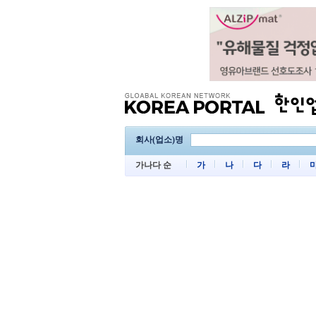
회사(업소)명
가나다 순
가
나
다
라