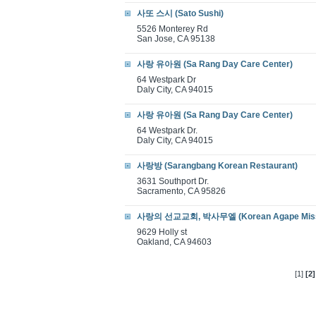
사또 스시 (Sato Sushi)
5526 Monterey Rd
San Jose, CA 95138
사랑 유아원 (Sa Rang Day Care Center)
64 Westpark Dr
Daly City, CA 94015
사랑 유아원 (Sa Rang Day Care Center)
64 Westpark Dr.
Daly City, CA 94015
사랑방 (Sarangbang Korean Restaurant)
3631 Southport Dr.
Sacramento, CA 95826
사랑의 선교교회, 박사무엘 (Korean Agape Missi
9629 Holly st
Oakland, CA 94603
[1]
[2]