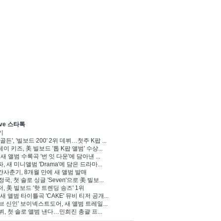
ve 스타톡
기
골든', '빌보드 200' 2위 데뷔…첫주 K팝 ...
이 키즈, 美 빌보드 '톱 K팝 앨범' 수상...
 새 앨범 수록곡 '번 잇 다운'에 담아낸 ...
, 새 미니앨범 'Drama'에 담은 드라마...
사춘기, 8개월 만에 새 앨범 발매
정국, 첫 솔로 싱글 'Seven'으로 美 빌보...
, 美 빌보드 '핫 트렌딩 송즈' 1위
Y, 새 앨범 타이틀곡 'CAKE' 뮤비 티저 공개...
브 신인' 보이넥스트도어, 새 앨범 트레일...
 뷔, 첫 솔로 앨범 낸다…민희진 총괄 프...