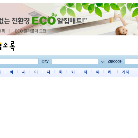
City
Zipcode
or
마
바
사
아
자
차
카
타
파
하
기타