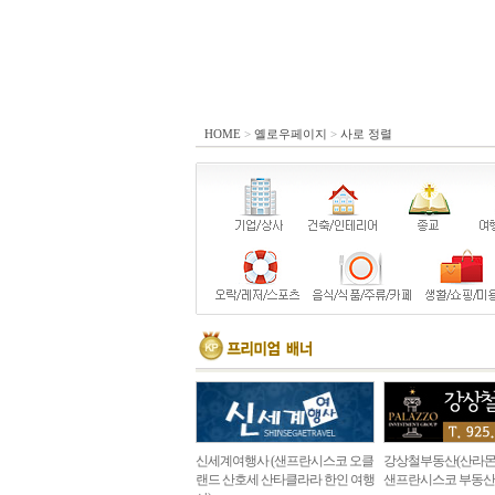
HOME
>
옐로우페이지
>
사로 정렬
신세계여행사 (샌프란시스코 오클
강상철부동산(산라몬
랜드 산호세 산타클라라 한인 여행
샌프란시스코 부동산