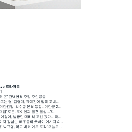
ave 드라마톡
기
 데몬' 완벽한 비주얼 주인공들
 뜨는 달’ 김영대, 표예진에 깜짝 고백...
거란전쟁’ 최수종 본격 등장...거란군 2...
대첩' 로운, 조이현과 결혼 결심…'3...
' 이청아, 남궁민 데리러 조선 왔다…극...
여자 강남순' 배우들의 굿바이 메시지 & ...
·박규영, 학교 밖 데이트 포착 '오늘도 ...