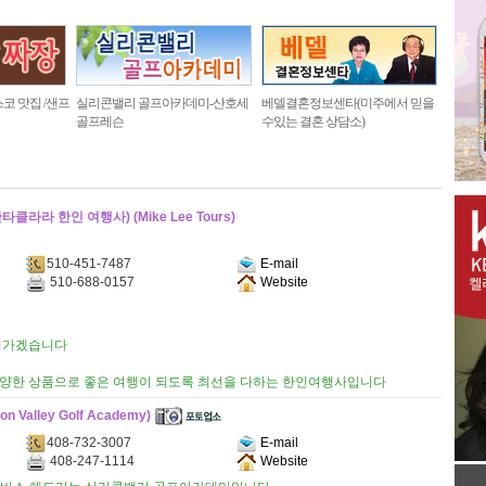
코 맛집 /샌프
실리콘밸리 골프아카데미-산호세
베델결혼정보센타(미주에서 믿을
골프레슨
수있는 결혼 상담소)
 한인 여행사) (Mike Lee Tours)
510-451-7487
E-mail
510-688-0157
Website
들어가겠습니다
양한 상품으로 좋은 여행이 되도록 최선을 다하는 한인여행사입니다
lley Golf Academy)
408-732-3007
E-mail
408-247-1114
Website