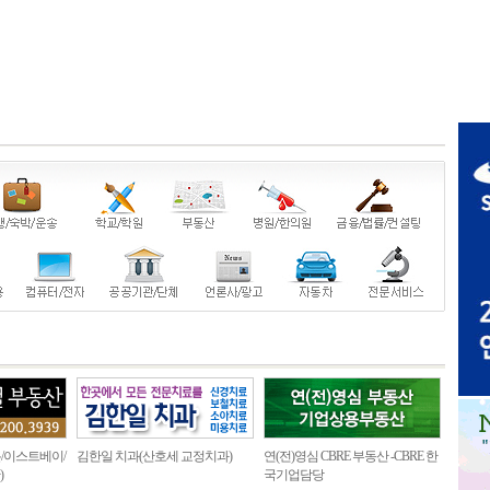
/이스트베이/
김한일 치과(산호세 교정치과)
연(전)영심 CBRE 부동산 -CBRE 한
)
국기업담당