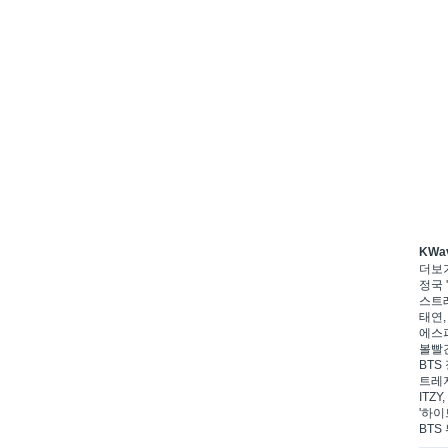
KWa
더보
정국 '
스트레
태연,
에스파
볼빨간
BTS 
트레저
ITZ
'하이
BTS