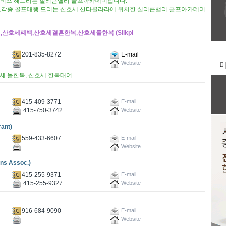
맞춤 서비스 해드리는 실리콘밸리 골프아카데미입니다.
,각종 골프대행 드리는 산호세 산타클라라에 위치한 실리콘밸리 골프아카데미
여,산호세폐백,산호세결혼한복,산호세돌한복 (Silkpi
201-835-8272
E-mail
Website
호세 돌한복, 산호세 한복대여
415-409-3771
E-mail
415-750-3742
Website
ant)
559-433-6607
E-mail
Website
s Assoc.)
415-255-9371
E-mail
415-255-9327
Website
916-684-9090
E-mail
Website