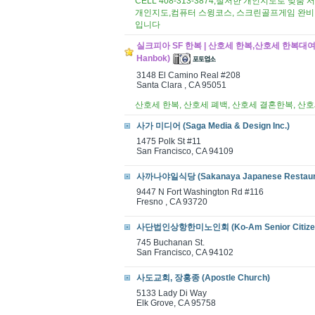
CELL 408-313-3874,철저한 개인지도로 
개인지도,컴퓨터 스윙코스, 스크린골프게임 완비
입니다
실크피아 SF 한복 | 산호세 한복,산호세 한복대
Hanbok)
3148 El Camino Real #208
Santa Clara , CA 95051
산호세 한복, 산호세 폐백, 산호세 결혼한복, 산
사가 미디어 (Saga Media & Design Inc.)
1475 Polk St #11
San Francisco, CA 94109
사까나야일식당 (Sakanaya Japanese Restaur
9447 N Fort Washington Rd #116
Fresno , CA 93720
사단법인상항한미노인회 (Ko-Am Senior Citizen
745 Buchanan St.
San Francisco, CA 94102
사도교회, 장홍종 (Apostle Church)
5133 Lady Di Way
Elk Grove, CA 95758