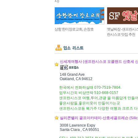
사)
상항 한미장로교회, 손창호
옛날짜장 -샌프란시스
란시스코 맛집 추천
신세계여행사 (샌프란시스코 오클랜드 산호세 산타클라라
148 Grand Ave
Oakland, CA 94612
한국에서 전화하실때 070-7519-7804.
업무시간외 비상연락 510-668-0157
샌프란시스코 여행,투어,관광 을 아름답게 만
좋은사람들,좋은이웃이 만들어가는곳
샌프란시스코등 북가주 다양한 여행과 크르즈 다
실리콘밸리 골프아카데미-산호세골프레슨 (Silicon Va
3008 Lawrence Expy
Santa Clara , CA 95051