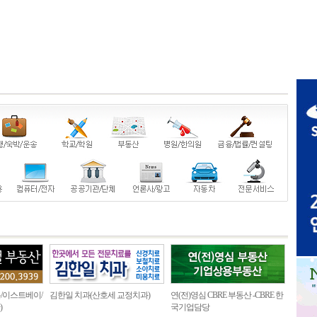
/이스트베이/
김한일 치과(산호세 교정치과)
연(전)영심 CBRE 부동산 -CBRE 한
)
국기업담당