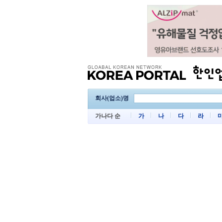
회사(업소)명
가나다 순
가
나
다
라