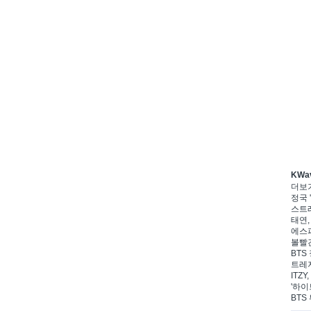
KWa
더보
정국 '
스트레
태연,
에스파
볼빨간
BTS 
트레저
ITZ
'하이
BTS