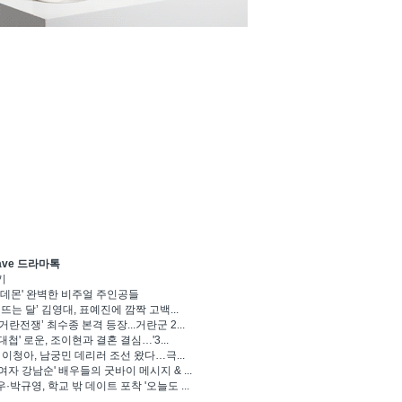
ave 드라마톡
기
 데몬' 완벽한 비주얼 주인공들
 뜨는 달’ 김영대, 표예진에 깜짝 고백...
거란전쟁’ 최수종 본격 등장...거란군 2...
대첩' 로운, 조이현과 결혼 결심…'3...
' 이청아, 남궁민 데리러 조선 왔다…극...
여자 강남순' 배우들의 굿바이 메시지 & ...
·박규영, 학교 밖 데이트 포착 '오늘도 ...