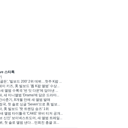
ve 스타톡
기
골든', '빌보드 200' 2위 데뷔…첫주 K팝 ...
이 키즈, 美 빌보드 '톱 K팝 앨범' 수상...
 새 앨범 수록곡 '번 잇 다운'에 담아낸 ...
, 새 미니앨범 'Drama'에 담은 드라마...
사춘기, 8개월 만에 새 앨범 발매
정국, 첫 솔로 싱글 'Seven'으로 美 빌보...
, 美 빌보드 '핫 트렌딩 송즈' 1위
Y, 새 앨범 타이틀곡 'CAKE' 뮤비 티저 공개...
브 신인' 보이넥스트도어, 새 앨범 트레일...
 뷔, 첫 솔로 앨범 낸다…민희진 총괄 프...