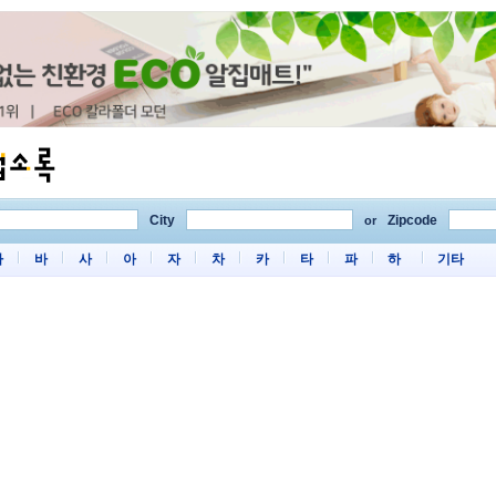
City
Zipcode
or
마
바
사
아
자
차
카
타
파
하
기타