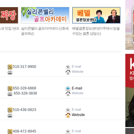
코 맛집 /샌프
실리콘밸리 골프아카데미-산호세
베델결혼정보센타(미주에서 믿을
골프레슨
수있는 결혼 상담소)
510-317-9900
E-mail
Website
650-328-6868
E-mail
650-328-3838
Website
510-436-0823
E-mail
Website
408-472-8945
E-mail