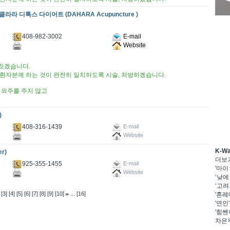
라 디톡스 다이어트 (DAHARA Acupuncture )
408-982-3002
E-mail
Website
 짓겠습니다.
과 환자분께 하는 것이 완전히 일치하도록 시술, 처방하겠습니다.
 외주를 주지 않고
)
408-316-1439
E-mail
Website
K-W
r)
더보
925-355-1455
E-mail
'마이
Website
‘낮에
‘고려
...
[3]
[4]
[5]
[6]
[7]
[8]
[9]
[10]
[16]
'혼례
'연인
'힘쎈
차은우