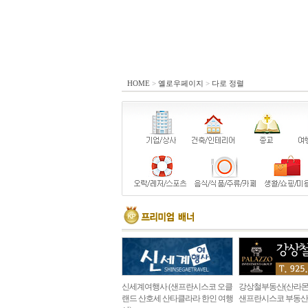
HOME
>
옐로우페이지
>
다로 정렬
신세계여행사 (샌프란시스코 오클
강상철부동산(산라몬
랜드 산호세 산타클라라 한인 여행
샌프란시스코 부동산