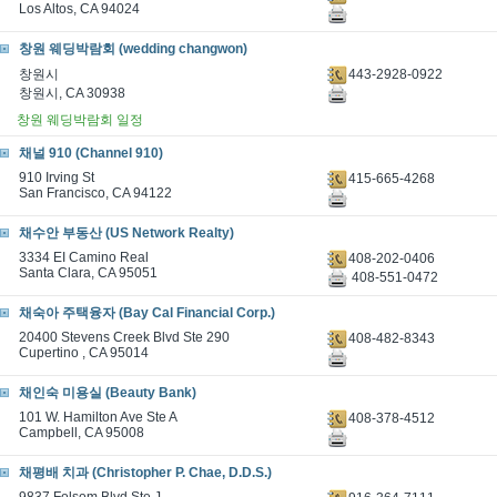
Los Altos, CA 94024
창원 웨딩박람회 (wedding changwon)
443-2928-0922
창원시
창원시, CA 30938
창원 웨딩박람회 일정
채널 910 (Channel 910)
910 Irving St
415-665-4268
San Francisco, CA 94122
채수안 부동산 (US Network Realty)
3334 EI Camino Real
408-202-0406
Santa Clara, CA 95051
408-551-0472
채숙아 주택융자 (Bay Cal Financial Corp.)
20400 Stevens Creek Blvd Ste 290
408-482-8343
Cupertino , CA 95014
채인숙 미용실 (Beauty Bank)
101 W. Hamilton Ave Ste A
408-378-4512
Campbell, CA 95008
채평배 치과 (Christopher P. Chae, D.D.S.)