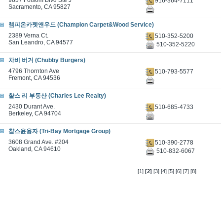
9837 Folsom Blvd Ste J
916-364-7111
Sacramento, CA 95827
챔피온카펫앤우드 (Champion Carpet&Wood Service)
2389 Verna Ct.
510-352-5200
San Leandro, CA 94577
510-352-5220
챠비 버거 (Chubby Burgers)
4796 Thornton Ave
510-793-5577
Fremont, CA 94536
챨스 리 부동산 (Charles Lee Realty)
2430 Durant Ave.
510-685-4733
Berkeley, CA 94704
챨스윤융자 (Tri-Bay Mortgage Group)
3608 Grand Ave. #204
510-390-2778
Oakland, CA 94610
510-832-6067
[1]
[2]
[3]
[4]
[5]
[6]
[7]
[8]