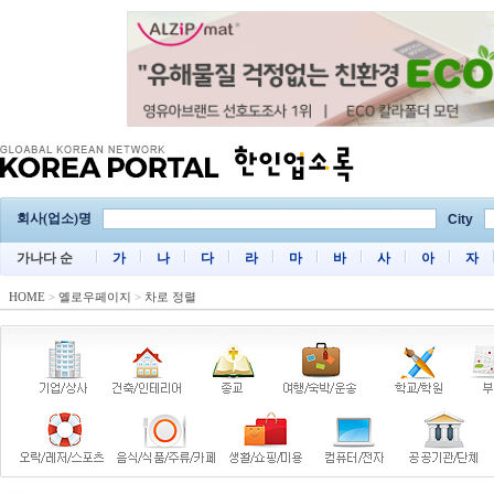
회사(업소)명
City
가나다 순
가
나
다
라
마
바
사
아
자
HOME
>
옐로우페이지
>
차로 정렬