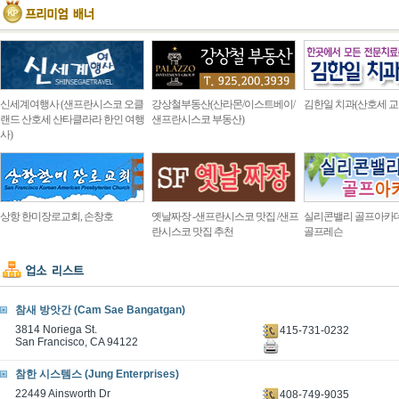
신세계여행사 (샌프란시스코 오클
강상철부동산(산라몬/이스트베이/
김한일 치과(산호세 교
랜드 산호세 산타클라라 한인 여행
샌프란시스코 부동산)
사)
상항 한미장로교회, 손창호
옛날짜장 -샌프란시스코 맛집 /샌프
실리콘밸리 골프아카
란시스코 맛집 추천
골프레슨
참새 방앗간 (Cam Sae Bangatgan)
3814 Noriega St.
415-731-0232
San Francisco, CA 94122
참한 시스템스 (Jung Enterprises)
22449 Ainsworth Dr
408-749-9035