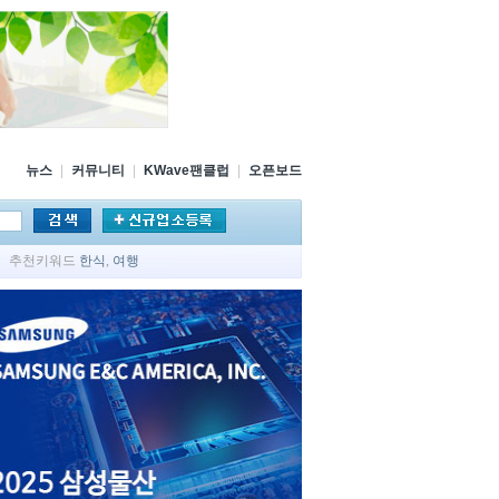
뉴스
|
커뮤니티
|
KWave팬클럽
|
오픈보드
추천키워드
한식
,
여행