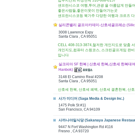
업무시간외 비상연락 510-668-0157
샌프란시스코 여행,투어,관광 을 아름답게 만
좋은사람들,좋은이웃이 만들어가는곳
샌프란시스코등 북가주 다양한 여행과 크르즈 다
실리콘밸리 골프아카데미-산호세골프레슨 (Silicon Va
3008 Lawrence Expy
Santa Clara , CA 95051
CELL 408-313-3874,철저한 개인지도로 
개인지도,컴퓨터 스윙코스, 스크린골프게임 완비
입니다
실크피아 SF 한복 | 산호세 한복,산호세 한복대
Hanbok)
3148 El Camino Real #208
Santa Clara , CA 95051
산호세 한복, 산호세 폐백, 산호세 결혼한복, 산
사가 미디어 (Saga Media & Design Inc.)
1475 Polk St #11
San Francisco, CA 94109
사까나야일식당 (Sakanaya Japanese Restaur
9447 N Fort Washington Rd #116
Fresno , CA 93720