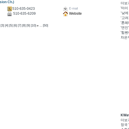
on Ch.)
더보
'마이
510-635-0423
E-mail
‘낮에
510-635-6209
Website
‘고려
'혼례
...
[3]
[4]
[5]
[6]
[7]
[8]
[9]
[10]
[50]
'연인
'힘쎈
차은우
KWa
더보
정국 '