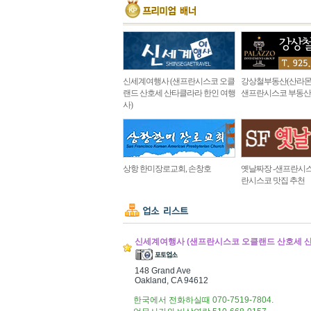
신세계여행사 (샌프란시스코 오클
강상철부동산(산라몬
랜드 산호세 산타클라라 한인 여행
샌프란시스코 부동산
사)
상항 한미장로교회, 손창호
옛날짜장 -샌프란시스
란시스코 맛집 추천
신세계여행사 (샌프란시스코 오클랜드 산호세 산타클라라
148 Grand Ave
Oakland, CA 94612
한국에서 전화하실때 070-7519-7804.