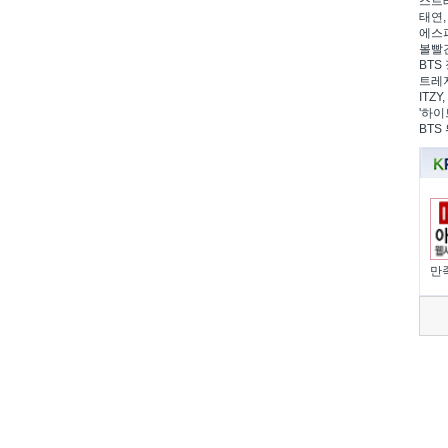
스트레
태연,
에스파
볼빨간
BTS 
트레저
ITZ
'하이
BTS
만