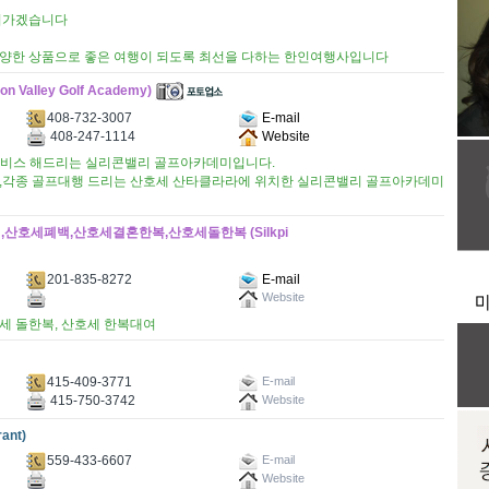
들어가겠습니다
양한 상품으로 좋은 여행이 되도록 최선을 다하는 한인여행사입니다
lley Golf Academy)
408-732-3007
E-mail
408-247-1114
Website
맞춤 서비스 해드리는 실리콘밸리 골프아카데미입니다.
,각종 골프대행 드리는 산호세 산타클라라에 위치한 실리콘밸리 골프아카데미
여,산호세폐백,산호세결혼한복,산호세돌한복 (Silkpi
201-835-8272
E-mail
Website
호세 돌한복, 산호세 한복대여
415-409-3771
E-mail
415-750-3742
Website
ant)
559-433-6607
E-mail
Website