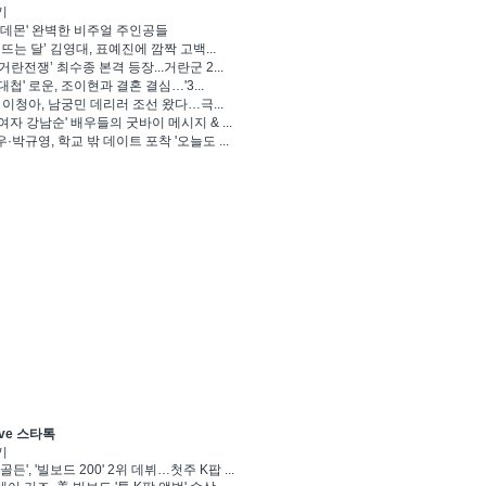
기
 데몬' 완벽한 비주얼 주인공들
 뜨는 달’ 김영대, 표예진에 깜짝 고백...
거란전쟁’ 최수종 본격 등장...거란군 2...
대첩' 로운, 조이현과 결혼 결심…'3...
' 이청아, 남궁민 데리러 조선 왔다…극...
여자 강남순' 배우들의 굿바이 메시지 & ...
·박규영, 학교 밖 데이트 포착 '오늘도 ...
ve 스타톡
기
골든', '빌보드 200' 2위 데뷔…첫주 K팝 ...