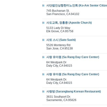
사단법인상항한미노인회 (Ko-Am Senior Citizen
745 Buchanan St.
San Francisco, CA 94102
사도교회, 장홍종 (Apostle Church)
5133 Lady Di Way
Elk Grove, CA 95758
사또 스시 (Sato Sushi)
5526 Monterey Rd
San Jose, CA 95138
사랑 유아원 (Sa Rang Day Care Center)
64 Westpark Dr
Daly City, CA 94015
사랑 유아원 (Sa Rang Day Care Center)
64 Westpark Dr.
Daly City, CA 94015
사랑방 (Sarangbang Korean Restaurant)
3631 Southport Dr.
Sacramento, CA 95826