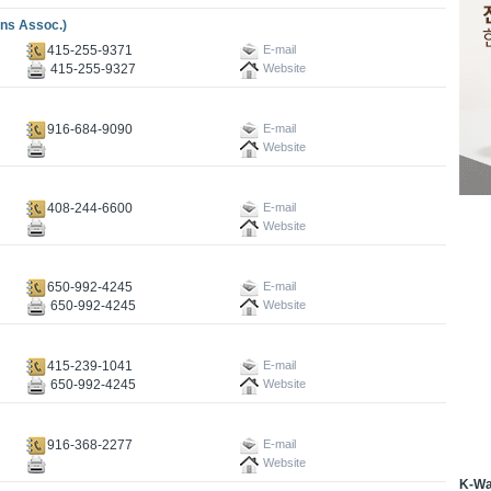
s Assoc.)
415-255-9371
E-mail
415-255-9327
Website
916-684-9090
E-mail
Website
408-244-6600
E-mail
Website
650-992-4245
E-mail
650-992-4245
Website
415-239-1041
E-mail
650-992-4245
Website
916-368-2277
E-mail
Website
K-W