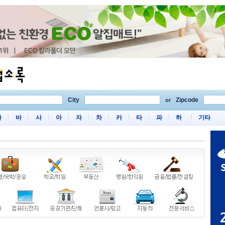
City
Zipcode
or
마
바
사
아
자
차
카
타
파
하
기타