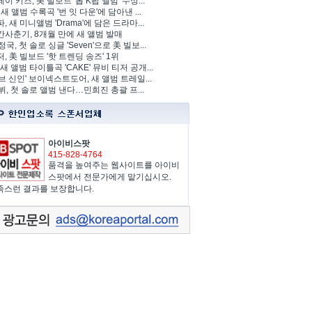
이 키즈, 美 빌보드 '톱 K팝 앨범' 수상...
 새 앨범 수록곡 '번 잇 다운'에 담아낸 ...
, 새 미니앨범 'Drama'에 담은 드라마...
사춘기, 8개월 만에 새 앨범 발매
정국, 첫 솔로 싱글 'Seven'으로 美 빌보...
, 美 빌보드 '핫 트렌딩 송즈' 1위
Y, 새 앨범 타이틀곡 'CAKE' 뮤비 티저 공개...
브 신인' 보이넥스트도어, 새 앨범 트레일...
 뷔, 첫 솔로 앨범 낸다…민희진 총괄 프...
아이비스팟
415-828-4764
품격을 높여주는 웹사이트를 아이비
스팟에서 전문가에게 맡기십시오.
족스런 결과를 보장합니다.