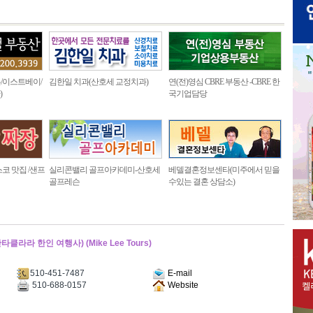
/이스트베이/
김한일 치과(산호세 교정치과)
연(전)영심 CBRE 부동산 -CBRE 한
)
국기업담당
코 맛집 /샌프
실리콘밸리 골프아카데미-산호세
베델결혼정보센타(미주에서 믿을
골프레슨
수있는 결혼 상담소)
 한인 여행사) (Mike Lee Tours)
510-451-7487
E-mail
510-688-0157
Website