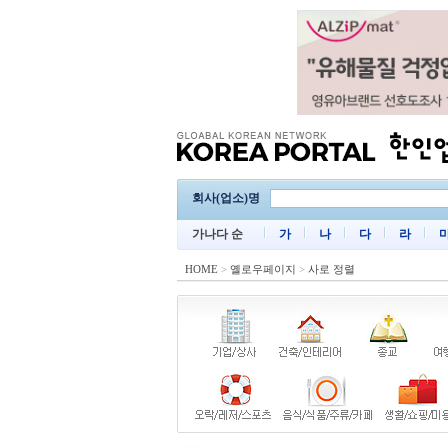
회사(업소)명
가나다 순
가
나
다
라
HOME
>
옐로우페이지
>
사로 정렬