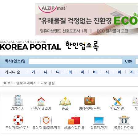
회사(업소)명
City
가나다 순
가
나
다
라
마
바
사
아
자
HOME
>
옐로우페이지
>
나로 정렬