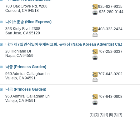
780 Oak Grove Rd. #208
925-827-9315
Concord, CA 94518
925-280-0144
나이스운송 (Nice Express)
353 Kiely Blvd. #308
408-323-2424
San Jose, CA 95129
나파 제7일안식일예수재림교회, 유재상 (Napa Korean Adventist Ch.)
28 Highland Dr
707-252-6337
Napa, CA 94559
낙궁 (Princess Garden)
960 Admiral Callaghan Ln.
707-643-0202
Vallejo, CA 94591
낙궁 (Princess Garden)
960 Admiral Callaghan Ln
707-643-0808
Vallejo, CA 94591
[1]
[2]
[3]
[4]
[5]
[6]
[7]