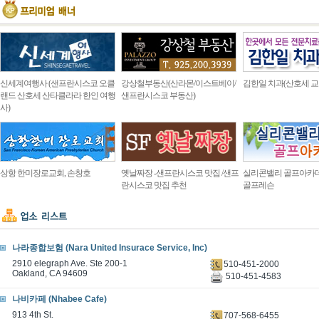
신세계여행사 (샌프란시스코 오클
강상철부동산(산라몬/이스트베이/
김한일 치과(산호세 교
랜드 산호세 산타클라라 한인 여행
샌프란시스코 부동산)
사)
상항 한미장로교회, 손창호
옛날짜장 -샌프란시스코 맛집 /샌프
실리콘밸리 골프아카
란시스코 맛집 추천
골프레슨
나라종합보험 (Nara United Insurace Service, Inc)
2910 elegraph Ave. Ste 200-1
510-451-2000
Oakland, CA 94609
510-451-4583
나비카페 (Nhabee Cafe)
913 4th St.
707-568-6455