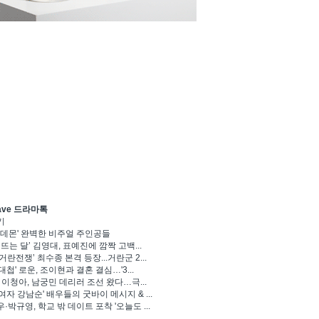
ave 드라마톡
기
 데몬' 완벽한 비주얼 주인공들
 뜨는 달’ 김영대, 표예진에 깜짝 고백...
거란전쟁’ 최수종 본격 등장...거란군 2...
대첩' 로운, 조이현과 결혼 결심…'3...
' 이청아, 남궁민 데리러 조선 왔다…극...
여자 강남순' 배우들의 굿바이 메시지 & ...
·박규영, 학교 밖 데이트 포착 '오늘도 ...