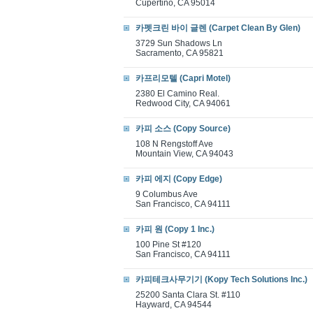
Cupertino, CA 95014
카펫크린 바이 글렌 (Carpet Clean By Glen)
3729 Sun Shadows Ln
Sacramento, CA 95821
카프리모텔 (Capri Motel)
2380 El Camino Real.
Redwood City, CA 94061
카피 소스 (Copy Source)
108 N Rengstoff Ave
Mountain View, CA 94043
카피 에지 (Copy Edge)
9 Columbus Ave
San Francisco, CA 94111
카피 원 (Copy 1 Inc.)
100 Pine St #120
San Francisco, CA 94111
카피테크사무기기 (Kopy Tech Solutions Inc.)
25200 Santa Clara St. #110
Hayward, CA 94544