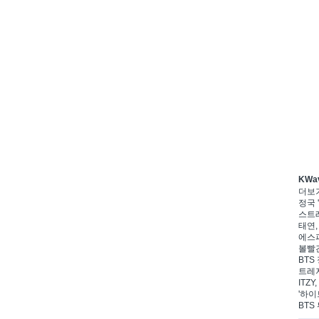
KWa
더보
정국 '
스트레
태연,
에스파
볼빨간
BTS 
트레저
ITZ
'하이
BTS