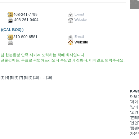
408-241-7799
E-mail
408-261-0404
Website
CAL BOX) )
310-800-6581
E-mail
Website
님 한분한분 만족 시키려 노력하는 택배 회사입니다. ​
어떤물건이든, 무료로 픽업해드리오니 부담없이 전화나, 이메일로 연락주세요.
...
[3]
[4]
[5]
[6]
[7]
[8]
[9]
[10]
[19]
K-W
더보
'마이
‘낮에
‘고려
'혼례
'연인
'힘쎈
차은우