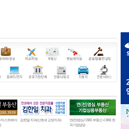
/이스트베이/
김한일 치과(산호세 교정치과)
연(전)영심 CBRE 부동산 -CBRE 한
)
국기업담당