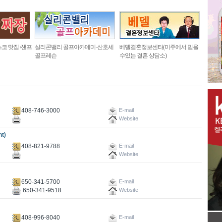
코 맛집 /샌프
실리콘밸리 골프아카데미-산호세
베델결혼정보센타(미주에서 믿을
골프레슨
수있는 결혼 상담소)
408-746-3000
E-mail
Website
t)
408-821-9788
E-mail
Website
650-341-5700
E-mail
650-341-9518
Website
408-996-8040
E-mail