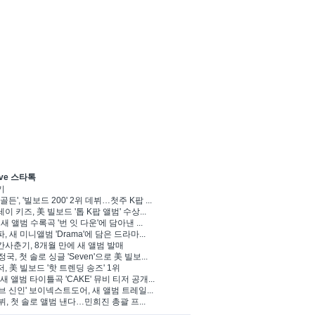
ve 스타톡
기
골든', '빌보드 200' 2위 데뷔…첫주 K팝 ...
이 키즈, 美 빌보드 '톱 K팝 앨범' 수상...
 새 앨범 수록곡 '번 잇 다운'에 담아낸 ...
, 새 미니앨범 'Drama'에 담은 드라마...
사춘기, 8개월 만에 새 앨범 발매
정국, 첫 솔로 싱글 'Seven'으로 美 빌보...
, 美 빌보드 '핫 트렌딩 송즈' 1위
Y, 새 앨범 타이틀곡 'CAKE' 뮤비 티저 공개...
브 신인' 보이넥스트도어, 새 앨범 트레일...
 뷔, 첫 솔로 앨범 낸다…민희진 총괄 프...