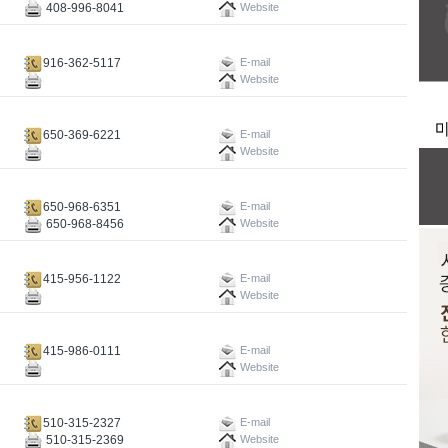
408-996-8041
Website
916-362-5117
E-mail
Website
650-369-6221
E-mail
Website
650-968-6351
E-mail
650-968-8456
Website
415-956-1122
E-mail
Website
415-986-0111
E-mail
Website
510-315-2327
E-mail
510-315-2369
Website