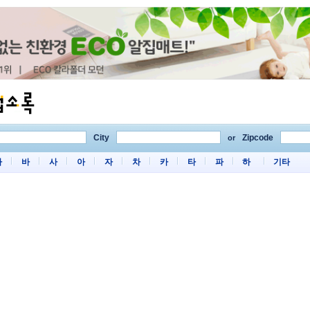
City
Zipcode
or
마
바
사
아
자
차
카
타
파
하
기타