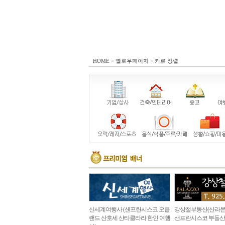
HOME
>
옐로우페이지
>
카로 정렬
신세계여행사 (샌프란시스코 오클
강상철부동산(산라몬
랜드 산호세 산타클라라 한인 여행
샌프란시스코 부동산