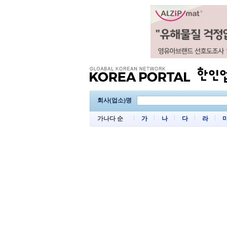
회사(업소)명
가나다 순
가
나
다
라