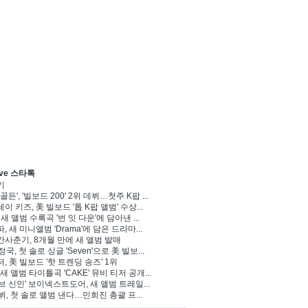
ve 스타톡
기
골든', '빌보드 200' 2위 데뷔…첫주 K팝 ...
이 키즈, 美 빌보드 '톱 K팝 앨범' 수상...
 새 앨범 수록곡 '번 잇 다운'에 담아낸 ...
, 새 미니앨범 'Drama'에 담은 드라마...
사춘기, 8개월 만에 새 앨범 발매
정국, 첫 솔로 싱글 'Seven'으로 美 빌보...
, 美 빌보드 '핫 트렌딩 송즈' 1위
Y, 새 앨범 타이틀곡 'CAKE' 뮤비 티저 공개...
브 신인' 보이넥스트도어, 새 앨범 트레일...
 뷔, 첫 솔로 앨범 낸다…민희진 총괄 프...