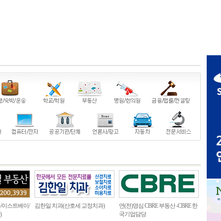
/이스트베이/
김한일 치과(산호세 교정치과)
연(전)영심 CBRE 부동산 -CBRE 한
)
국기업담당