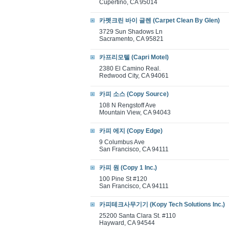
Cupertino, CA 95014
카펫크린 바이 글렌 (Carpet Clean By Glen)
3729 Sun Shadows Ln
Sacramento, CA 95821
카프리모텔 (Capri Motel)
2380 El Camino Real.
Redwood City, CA 94061
카피 소스 (Copy Source)
108 N Rengstoff Ave
Mountain View, CA 94043
카피 에지 (Copy Edge)
9 Columbus Ave
San Francisco, CA 94111
카피 원 (Copy 1 Inc.)
100 Pine St #120
San Francisco, CA 94111
카피테크사무기기 (Kopy Tech Solutions Inc.)
25200 Santa Clara St. #110
Hayward, CA 94544