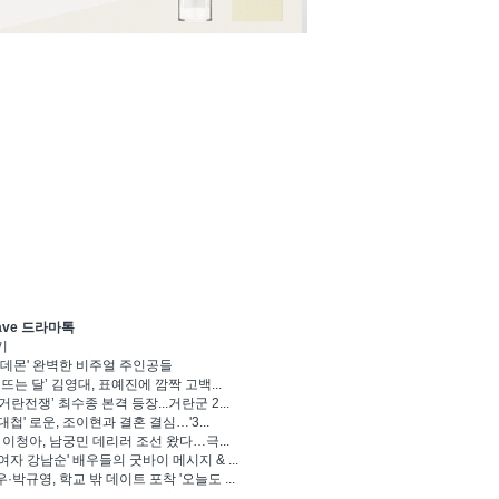
ave 드라마톡
기
 데몬' 완벽한 비주얼 주인공들
 뜨는 달’ 김영대, 표예진에 깜짝 고백...
거란전쟁’ 최수종 본격 등장...거란군 2...
대첩' 로운, 조이현과 결혼 결심…'3...
' 이청아, 남궁민 데리러 조선 왔다…극...
여자 강남순' 배우들의 굿바이 메시지 & ...
·박규영, 학교 밖 데이트 포착 '오늘도 ...