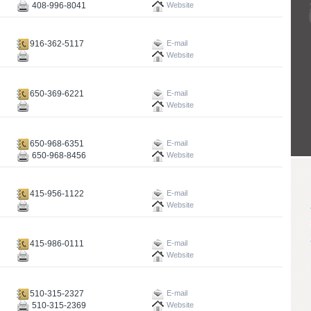
408-996-8041
Website
916-362-5117
E-mail
Website
650-369-6221
E-mail
Website
650-968-6351
E-mail
650-968-8456
Website
415-956-1122
E-mail
Website
415-986-0111
E-mail
Website
510-315-2327
E-mail
510-315-2369
Website