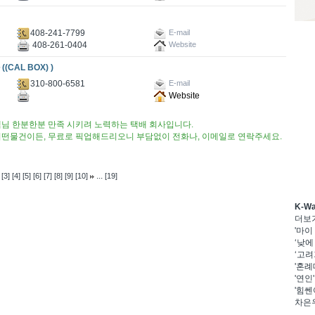
408-241-7799
E-mail
408-261-0404
Website
CAL BOX) )
310-800-6581
E-mail
Website
님 한분한분 만족 시키려 노력하는 택배 회사입니다. ​
어떤물건이든, 무료로 픽업해드리오니 부담없이 전화나, 이메일로 연락주세요.
...
[3]
[4]
[5]
[6]
[7]
[8]
[9]
[10]
[19]
K-W
더보
'마이
‘낮에
‘고려
'혼례
'연인
'힘쎈
차은우