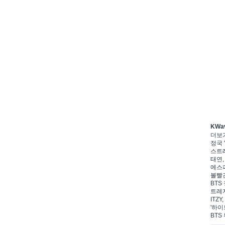
KWa
더보
정국 '
스트레
태연,
에스파
볼빨간
BTS 
트레저
ITZ
'하이
BTS