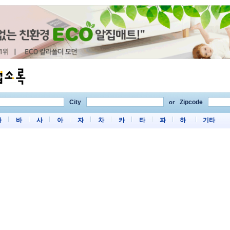
City
Zipcode
or
마
바
사
아
자
차
카
타
파
하
기타