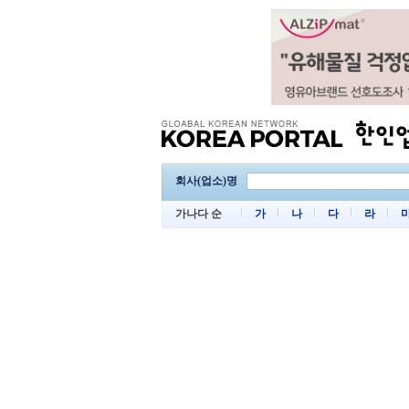
회사(업소)명
가나다 순
가
나
다
라