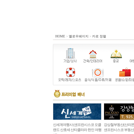
HOME
>
옐로우페이지
>
카로 정렬
신세계여행사 (샌프란시스코 오클
강상철부동산(산라몬
랜드 산호세 산타클라라 한인 여행
샌프란시스코 부동산