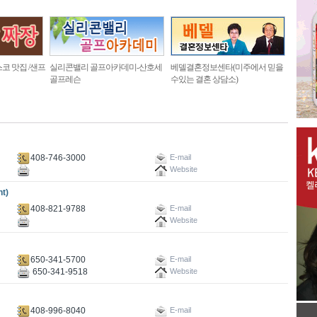
코 맛집 /샌프
실리콘밸리 골프아카데미-산호세
베델결혼정보센타(미주에서 믿을
골프레슨
수있는 결혼 상담소)
408-746-3000
E-mail
Website
t)
408-821-9788
E-mail
Website
650-341-5700
E-mail
650-341-9518
Website
408-996-8040
E-mail