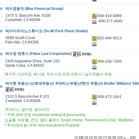
박수경융자 (Moa Financial Group)
1475 S. Bascom Ave. #100
408-410-0089
Campbell, CA 95008
408-377-4040
박수미피아노스튜디오 (Su Mi Park Piano Studio)
3688 South Court
650-494-9013
Palo Alto, CA 94306
박수정 변호사 (Fidea Law Corporation)
2445 Augustine Drive, Suite 150
408-236-7345
Santa Clara, CA 94050
북가주 스타트업, 회사법, 트러스트 전문 변호사 / 실리콘밸리 로펌
박수현 부동산 (산호세부동산/ 쿠퍼티노부동산/한인 부동산) (Keller Williams Silicon
2110 S Bascom Ave # 101
408-472-1841
Campbell, CA 95008
쿠퍼티노, 알마덴, 캠브리안
* 주택 매매 전문 residential selling & purchasing :
싱글홈, 타운홈, 콘도, 멀티 플랙스 Single Home, Townhouse/Condo, Multiplex
* 투자(랜트용) 주택 매매 Investment Property
...
[1]
[2]
[3]
[4]
[5]
[6]
[7]
[8]
[9]
[10]
[26]