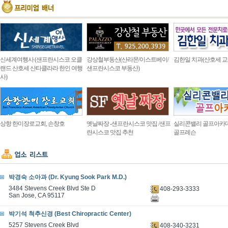
신세계여행사 (샌프란시스코 오클
강상철부동산(산라몬/이스트베이/
김한일 치과(산호세 교
랜드 산호세 산타클라라 한인 여행
샌프란시스코 부동산)
사)
상항 한미장로교회, 손창호
옛날짜장 -샌프란시스코 맛집 /샌프
실리콘밸리 골프아카
란시스코 맛집 추천
골프레슨
박경숙 소아과 (Dr. Kyung Sook Park M.D.)
3484 Stevens Creek Blvd Ste D
408-293-3333
San Jose, CA 95117
박기석 척추신경 (Best Chiropractic Center)
5257 Stevens Creek Blvd
408-340-3231