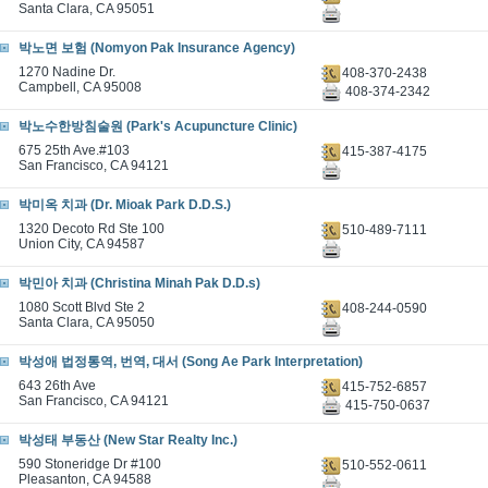
Santa Clara, CA 95051
박노면 보험 (Nomyon Pak Insurance Agency)
1270 Nadine Dr.
408-370-2438
Campbell, CA 95008
408-374-2342
박노수한방침술원 (Park's Acupuncture Clinic)
675 25th Ave.#103
415-387-4175
San Francisco, CA 94121
박미옥 치과 (Dr. Mioak Park D.D.S.)
1320 Decoto Rd Ste 100
510-489-7111
Union City, CA 94587
박민아 치과 (Christina Minah Pak D.D.s)
1080 Scott Blvd Ste 2
408-244-0590
Santa Clara, CA 95050
박성애 법정통역, 번역, 대서 (Song Ae Park Interpretation)
643 26th Ave
415-752-6857
San Francisco, CA 94121
415-750-0637
박성태 부동산 (New Star Realty Inc.)
590 Stoneridge Dr #100
510-552-0611
Pleasanton, CA 94588