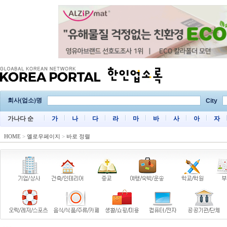
회사(업소)명
City
가나다 순
가
나
다
라
마
바
사
아
자
HOME
>
옐로우페이지
>
바로 정렬