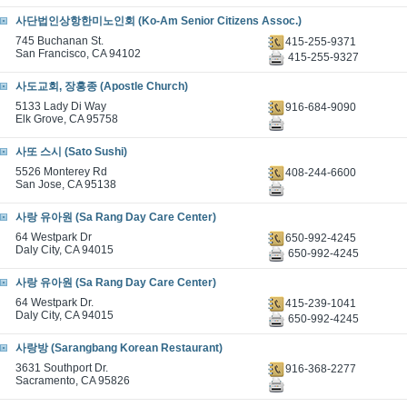
사단법인상항한미노인회 (Ko-Am Senior Citizens Assoc.)
745 Buchanan St.
415-255-9371
San Francisco, CA 94102
415-255-9327
사도교회, 장홍종 (Apostle Church)
5133 Lady Di Way
916-684-9090
Elk Grove, CA 95758
사또 스시 (Sato Sushi)
5526 Monterey Rd
408-244-6600
San Jose, CA 95138
사랑 유아원 (Sa Rang Day Care Center)
64 Westpark Dr
650-992-4245
Daly City, CA 94015
650-992-4245
사랑 유아원 (Sa Rang Day Care Center)
64 Westpark Dr.
415-239-1041
Daly City, CA 94015
650-992-4245
사랑방 (Sarangbang Korean Restaurant)
3631 Southport Dr.
916-368-2277
Sacramento, CA 95826