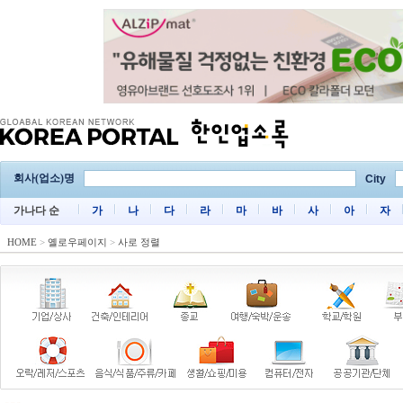
회사(업소)명
City
가나다 순
가
나
다
라
마
바
사
아
자
HOME
>
옐로우페이지
>
사로 정렬