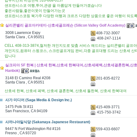
업무시간외 비상연락 510-668-0157
샌프란시스코 여행,투어,관광 을 아름답게 만들어가겠습니다
좋은사람들,좋은이웃이 만들어가는곳
샌프란시스코등 북가주 다양한 여행과 크르즈 다양한 상품으로 좋은 여행이 되도
실리콘밸리 골프아카데미-산호세골프레슨 (Silicon Valley Golf Academy)
3008 Lawrence Expy
408-732-3007
Santa Clara , CA 95051
408-247-1114
CELL 408-313-3874,철저한 개인지도로 맞춤 서비스 해드리는 실리콘밸리 골
개인지도,컴퓨터 스윙코스, 스크린골프게임 완비,각종 골프대행 드리는 산호세 
입니다
실크피아 SF 한복 | 산호세 한복,산호세 한복대여,산호세폐백,산호세결혼한복,산호세돌
Hanbok)
3148 El Camino Real #208
201-835-8272
Santa Clara , CA 95051
산호세 한복, 산호세 폐백, 산호세 결혼한복, 산호세 돌한복, 산호세 한복대여
사가 미디어 (Saga Media & Design Inc.)
1475 Polk St #11
415-409-3771
San Francisco, CA 94109
415-750-3742
사까나야일식당 (Sakanaya Japanese Restaurant)
9447 N Fort Washington Rd #116
559-433-6607
Fresno , CA 93720