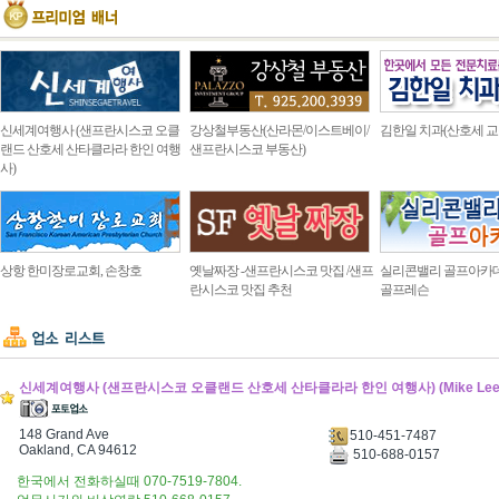
신세계여행사 (샌프란시스코 오클
강상철부동산(산라몬/이스트베이/
김한일 치과(산호세 교
랜드 산호세 산타클라라 한인 여행
샌프란시스코 부동산)
사)
상항 한미장로교회, 손창호
옛날짜장 -샌프란시스코 맛집 /샌프
실리콘밸리 골프아카
란시스코 맛집 추천
골프레슨
신세계여행사 (샌프란시스코 오클랜드 산호세 산타클라라 한인 여행사) (Mike Lee T
148 Grand Ave
510-451-7487
Oakland, CA 94612
510-688-0157
한국에서 전화하실때 070-7519-7804.