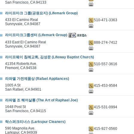
San Francisco, CA 94133
라이프마크 그룹(공원묘지) (Lifemark Group)
433 EI Camino Real
510-471-3363
Sunnyvale, CA 94087
라이프마크그룹센터 (Lifemark Group)
433 East El Camino Real
888-274-7412
Sunnyvale, CA 94087
라이프웨이 침례교회, 김성문 (Lifeway Baptist Church)
41354 Roberts Ave.
510-557-3616
Fremont, CA 94538
라파엘 가전제품상 (Rafael Appliances)
1005 A St
415-453-9584
San Rafael, CA 94901
라파엘 조 헤어살롱 (The Art of Raphael Joe)
1648 Post St
415-531-0994
San Francisco, CA 94115
락스퍼크리너스 (Larkspur Cleaners)
590 Magnolia Ave.
415-927-0560
Larkspur, CA 94939