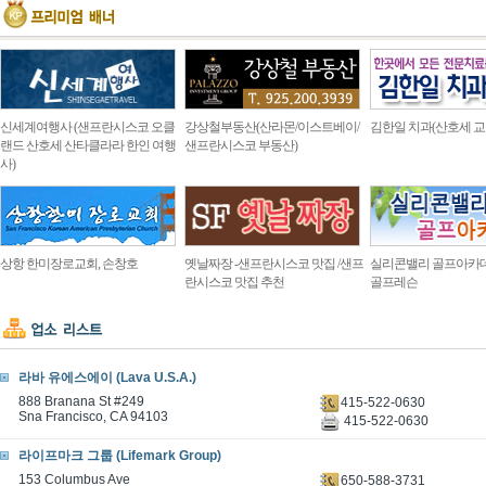
신세계여행사 (샌프란시스코 오클
강상철부동산(산라몬/이스트베이/
김한일 치과(산호세 교
랜드 산호세 산타클라라 한인 여행
샌프란시스코 부동산)
사)
상항 한미장로교회, 손창호
옛날짜장 -샌프란시스코 맛집 /샌프
실리콘밸리 골프아카
란시스코 맛집 추천
골프레슨
라바 유에스에이 (Lava U.S.A.)
888 Branana St #249
415-522-0630
Sna Francisco, CA 94103
415-522-0630
라이프마크 그룹 (Lifemark Group)
153 Columbus Ave
650-588-3731