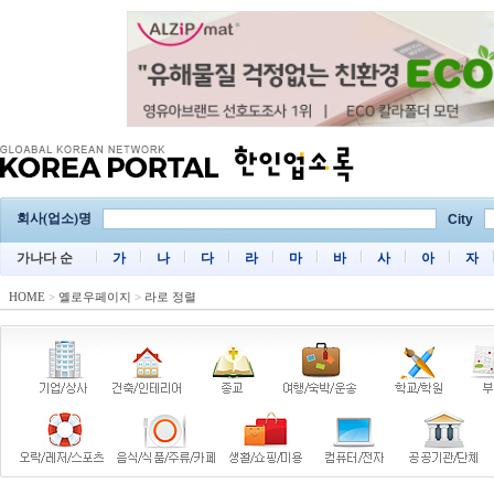
회사(업소)명
City
가나다 순
가
나
다
라
마
바
사
아
자
HOME
>
옐로우페이지
>
라로 정렬