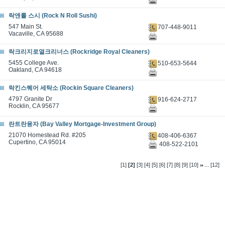
락앤롤 스시 (Rock N Roll Sushi)
547 Main St.
707-448-9011
Vacaville, CA 95688
락크리지로열크리너스 (Rockridge Royal Cleaners)
5455 College Ave.
510-653-5644
Oakland, CA 94618
락킨스퀘어 세탁소 (Rockin Square Cleaners)
4797 Granite Dr
916-624-2717
Rocklin, CA 95677
란트란융자 (Bay Valley Mortgage-Investment Group)
21070 Homestead Rd. #205
408-406-6367
Cupertino, CA 95014
408-522-2101
...
[1]
[2]
[3]
[4]
[5]
[6]
[7]
[8]
[9]
[10]
[12]