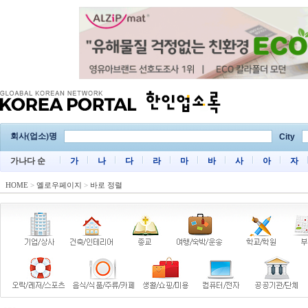
회사(업소)명
City
가나다 순
가
나
다
라
마
바
사
아
자
HOME
>
옐로우페이지
>
바로 정렬