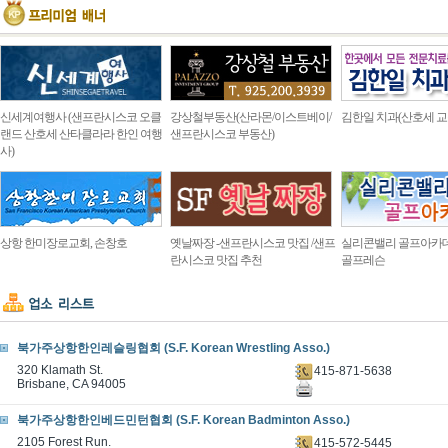
신세계여행사 (샌프란시스코 오클
강상철부동산(산라몬/이스트베이/
김한일 치과(산호세 교
랜드 산호세 산타클라라 한인 여행
샌프란시스코 부동산)
사)
상항 한미장로교회, 손창호
옛날짜장 -샌프란시스코 맛집 /샌프
실리콘밸리 골프아카
란시스코 맛집 추천
골프레슨
북가주상항한인레슬링협회 (S.F. Korean Wrestling Asso.)
320 Klamath St.
415-871-5638
Brisbane, CA 94005
북가주상항한인베드민턴협회 (S.F. Korean Badminton Asso.)
2105 Forest Run.
415-572-5445