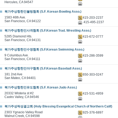
Hercules, CA 94547
북가주상항한인볼링협회 (S.F. Korean Bowling Asso.)
1583 46th Ave.
415-203-2237
San Francisco, CA 94122
415-495-2237
북가주상항한인사격협회 (S.F.Korean Trad. Wrestling Asso.)
5285 Diamond Hts.
415-672-0777
San Francisco, CA 94131
북가주상항한인수영협회 (S.F.Korean Swimming Asso.)
9 Columbus Ave.
415-286-3599
San Francisco, CA 94111
북가주상항한인야구협회 (S.F.Korean Baseball Asso.)
181 2nd Ave
650-303-0247
San Mateo, CA 94401
북가주상항한인유도협회 (S.F. Korean Judo Asso.)
20332 Wisteria st #2
415-531-4959
Castro Valley, CA 94546
북가주성락성결교회 (Holy Blessing Evangelical Church of Northern Calif)
2303 Ygnacio Valley Road
925-376-6897
Walnut Creek, CA 94598