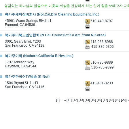
영감있는 하나님의 말씀으로 이웃과 세상을 건강하게 하는 일에 힘을 보태고자 교
북가주세탁장비회사 (Nor.Cal.Dry Cleaning Equipment, Inc.)
45961 Warm Springs Blvd. #1
510-440-8797
Fremont, CA 94539
북가주이북도민연합회 (N.Cal. Council of Ko.Am. from N.Korea)
3001 Geary Blvd. #203
415-933-8988
San Francisco, CA 94118
415-389-9306
북가주이화 (Nothern California E-Hwa Inc.)
1737 Addison Way
510-785-9889
Hayward, CA 94544
510-785-9899
북가주한국어TV방송 (K-Net)
1504 Bryant St. 1st Fl.
415-431-3233
San Francisco, CA 94116
...
[1]
[11]
[12]
[13]
[14]
[15]
[16]
[17]
[18]
[19]
[20]