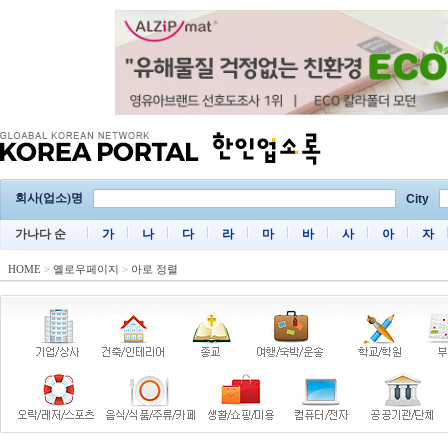
회사(업소)명
City
가나다 순
가
나
다
라
마
바
사
아
자
HOME
>
옐로우페이지
>
아로 정렬