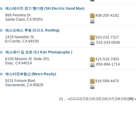
에스에이치 전기 핸디맨 (SH Electric Hand Man)
989 Perreira Dr.
408-205-4182
Santa Clara, CA 95051
에스오에스 루핑 (S.O.S. Roofing)
1419 Navellier St
510-232-7327
EI Cerrito, CA 94530
510-243-0938
에스제이 킴 포토 (SJ Kim Photography )
6150 Mission St. Suite 201,
415-516-7003
Daly , CA 94014
650-994-1714
에스터전부동산 (Metro Realty)
9231 Folsom Blvd.
916-599-4475
Sacramento, CA 95826
...
[1]
[11]
[12]
[13]
[14]
[15]
[16]
[17]
[18]
[19]
[20]