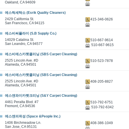
Oakland, CA 94609
에스릭세탁소 (Esrik Quality Cleaners)
2429 California St.
415-346-0626
San Francisco, CA 94115
에스비써플라이 (S.B Supply Co.)
14029 Catalina St.
510-667-9614
San Leandro, CA 94577
510-667-9615
에스비에스카펫클리닝 (SBS Carpet Cleaning)
2525 Lincoln Ave. #D
510-523-7878
Alameda, CA 94501
에스비에스카펫클리닝 (SBS Carpet Cleaning)
2525 Lincoln Ave. #D
408-205-8827
Alameda, CA 94501
에스앤와이카펫크리닝 (S&Y Carpet Cleaning)
4461 Peralta Blvd. #7
510-792-6751
Fremont, CA 94536
510-792-6342
에스앤피위성 (Space &People Inc.)
1406 Birchmeadow Ln.
408-386-1049
San Jose, CA 95131