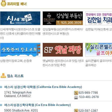
신세계여행사 (샌프란시스코 오클
강상철부동산(산라몬/이스트베이/
김한일 치과(산호세 교
랜드 산호세 산타클라라 한인 여행
샌프란시스코 부동산)
사)
상항 한미장로교회, 손창호
옛날짜장 -샌프란시스코 맛집 /샌프
실리콘밸리 골프아카
란시스코 맛집 추천
골프레슨
에스라 성경신학 대학원 (California Ezra Bible Academy)
1741 Telegraph Ave
925-989-7786
Oakland, CA 94612
510-481-2678
에스라성경신학대학원 (Ca Ezra Bible Academy)
5900 Shattuck Ave. #201
520-597-1387