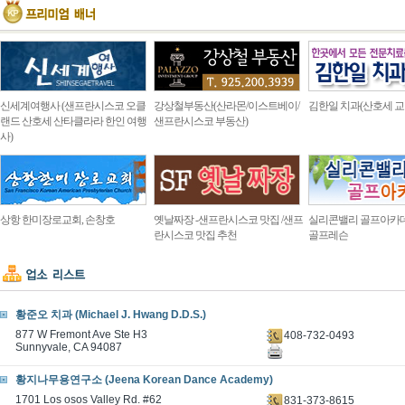
신세계여행사 (샌프란시스코 오클
강상철부동산(산라몬/이스트베이/
김한일 치과(산호세 교
랜드 산호세 산타클라라 한인 여행
샌프란시스코 부동산)
사)
상항 한미장로교회, 손창호
옛날짜장 -샌프란시스코 맛집 /샌프
실리콘밸리 골프아카
란시스코 맛집 추천
골프레슨
황준오 치과 (Michael J. Hwang D.D.S.)
877 W Fremont Ave Ste H3
408-732-0493
Sunnyvale, CA 94087
황지나무용연구소 (Jeena Korean Dance Academy)
1701 Los osos Valley Rd. #62
831-373-8615