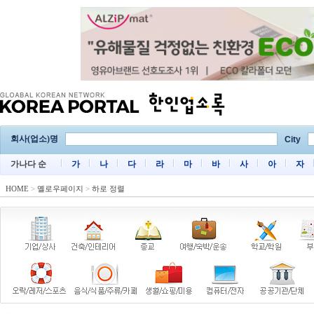
회사(업소)명
City
가나다 순
가
나
다
라
마
바
사
아
자
HOME
>
옐로우페이지
>
하로 정렬