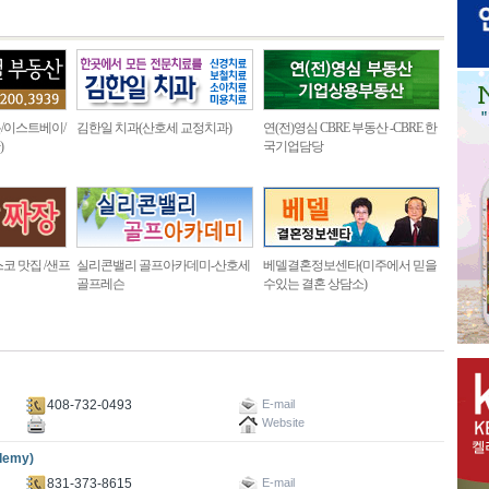
/이스트베이/
김한일 치과(산호세 교정치과)
연(전)영심 CBRE 부동산 -CBRE 한
)
국기업담당
코 맛집 /샌프
실리콘밸리 골프아카데미-산호세
베델결혼정보센타(미주에서 믿을
골프레슨
수있는 결혼 상담소)
408-732-0493
E-mail
Website
demy)
831-373-8615
E-mail