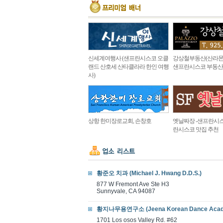
신세계여행사 (샌프란시스코 오클
강상철부동산(산라몬
랜드 산호세 산타클라라 한인 여행
샌프란시스코 부동산
사)
상항 한미장로교회, 손창호
옛날짜장 -샌프란시스
란시스코 맛집 추천
황준오 치과 (Michael J. Hwang D.D.S.)
877 W Fremont Ave Ste H3
Sunnyvale, CA 94087
황지나무용연구소 (Jeena Korean Dance Aca
1701 Los osos Valley Rd. #62