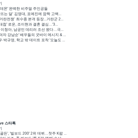
기
 데몬' 완벽한 비주얼 주인공들
 뜨는 달’ 김영대, 표예진에 깜짝 고백...
거란전쟁’ 최수종 본격 등장...거란군 2...
대첩' 로운, 조이현과 결혼 결심…'3...
' 이청아, 남궁민 데리러 조선 왔다…극...
여자 강남순' 배우들의 굿바이 메시지 & ...
·박규영, 학교 밖 데이트 포착 '오늘도 ...
ve 스타톡
기
골든', '빌보드 200' 2위 데뷔…첫주 K팝 ...