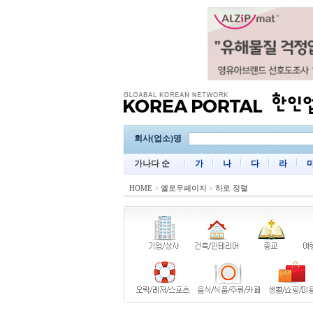
회사(업소)명
가나다 순
가
나
다
라
HOME
>
옐로우페이지
>
하로 정렬