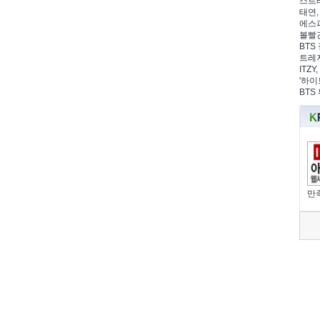
스트레
태연,
에스파
볼빨간
BTS 
트레저
ITZ
'하이
BTS
만