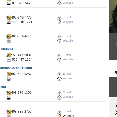
805-781-5429
Website
408-248-7770
E-mail
408-248-7771
Website
408-739-4411
E-mail
Website
Church)
559-447-9007
E-mail
559-447-1014
Website
an Ch. Of Fresno)
559-431-8257
E-mail
Website
ant)
408-370-1300
E-mail
Website
408-835-2752
E-mail
Website