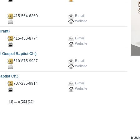
415-564-6360
E-mail
Website
rant)
415-456-8774
E-mail
Website
pel Baptist Ch.)
510-875-9937
E-mail
Website
tist Ch.)
707-235-9914
E-mail
Website
...
[1]
[21]
[22]
K-W