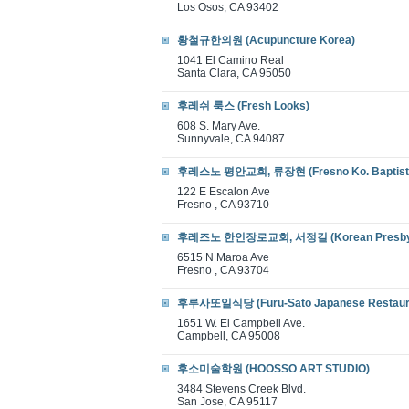
Los Osos, CA 93402
황철규한의원 (Acupuncture Korea)
1041 El Camino Real
Santa Clara, CA 95050
후레쉬 룩스 (Fresh Looks)
608 S. Mary Ave.
Sunnyvale, CA 94087
후레스노 평안교회, 류장현 (Fresno Ko. Baptist 
122 E Escalon Ave
Fresno , CA 93710
후레즈노 한인장로교회, 서정길 (Korean Presbyteri
6515 N Maroa Ave
Fresno , CA 93704
후루사또일식당 (Furu-Sato Japanese Restaur
1651 W. El Campbell Ave.
Campbell, CA 95008
후소미술학원 (HOOSSO ART STUDIO)
3484 Stevens Creek Blvd.
San Jose, CA 95117