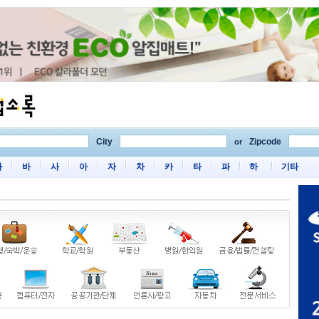
City
Zipcode
or
마
바
사
아
자
차
카
타
파
하
기타