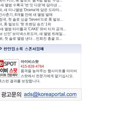
이 키즈, 美 빌보드 '톱 K팝 앨범' 수상...
 새 앨범 수록곡 '번 잇 다운'에 담아낸 ...
, 새 미니앨범 'Drama'에 담은 드라마...
사춘기, 8개월 만에 새 앨범 발매
정국, 첫 솔로 싱글 'Seven'으로 美 빌보...
, 美 빌보드 '핫 트렌딩 송즈' 1위
Y, 새 앨범 타이틀곡 'CAKE' 뮤비 티저 공개...
브 신인' 보이넥스트도어, 새 앨범 트레일...
 뷔, 첫 솔로 앨범 낸다…민희진 총괄 프...
아이비스팟
415-828-4764
품격을 높여주는 웹사이트를 아이비
스팟에서 전문가에게 맡기십시오.
족스런 결과를 보장합니다.