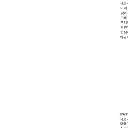
더보
'마이
‘낮에
‘고려
'혼례
'연인
'힘쎈
차은우
KWa
더보
정국 '