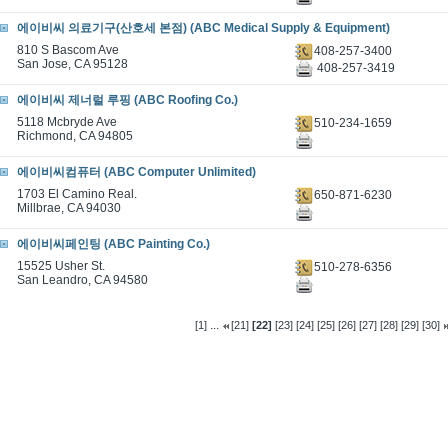
에이비씨 의료기구(산호세 본점) (ABC Medical Supply & Equipment)
810 S Bascom Ave
408-257-3400
San Jose, CA 95128
408-257-3419
에이비씨 제너럴 루핑 (ABC Roofing Co.)
5118 Mcbryde Ave
510-234-1659
Richmond, CA 94805
에이비씨컴퓨터 (ABC Computer Unlimited)
1703 El Camino Real.
650-871-6230
Millbrae, CA 94030
에이비씨페인팅 (ABC Painting Co.)
15525 Usher St.
510-278-6356
San Leandro, CA 94580
...
[1]
[21]
[22]
[23]
[24]
[25]
[26]
[27]
[28]
[29]
[30]