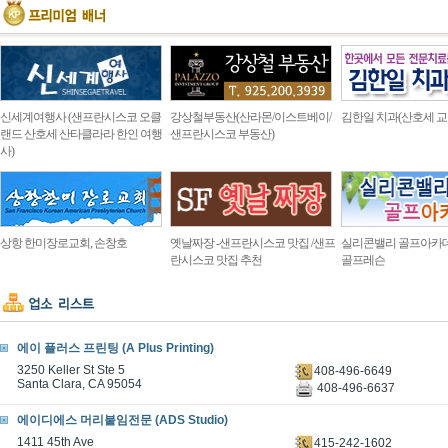
신세계여행사 (샌프란시스코 오클
강상철부동산(산라몬/이스트베이/
김한일 치과(산호세 교
랜드 산호세 산타클라라 한인 여행
샌프란시스코 부동산)
사)
상항 한미장로교회, 손창호
옛날짜장 -샌프란시스코 맛집 /샌프
실리콘밸리 골프아카
란시스코 맛집 추천
골프레슨
에이 플러스 프린팅 (A Plus Printing)
3250 Keller St Ste 5
408-496-6649
Santa Clara, CA 95054
408-496-6637
에이디에스 머리붙임전문 (ADS Studio)
1411 45th Ave
415-242-1602