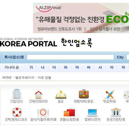
회사(업소)명
City
가나다 순
가
나
다
라
마
바
사
아
자
HOME
>
옐로우페이지
>
아로 정렬