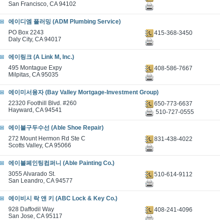
San Francisco, CA 94102
에이디엠 플러밍 (ADM Plumbing Service)
PO Box 2243
415-368-3450
Daly City, CA 94017
에이링크 (A Link M, Inc.)
495 Montague Expy
408-586-7667
Milpitas, CA 95035
에이미서융자 (Bay Valley Mortgage-Investment Group)
22320 Foothill Blvd. #260
650-773-6637
Hayward, CA 94541
510-727-0555
에이블구두수선 (Able Shoe Repair)
272 Mount Hermon Rd Ste C
831-438-4022
Scotts Valley, CA 95066
에이블페인팅컴퍼니 (Able Painting Co.)
3055 Alvarado St.
510-614-9112
San Leandro, CA 94577
에이비시 락 앤 키 (ABC Lock & Key Co.)
928 Daffodil Way
408-241-4096
San Jose, CA 95117