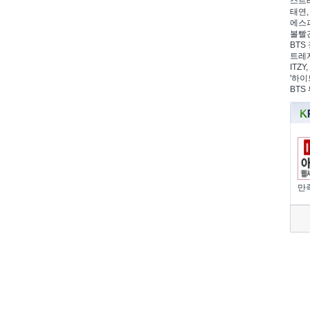
스트레
태연,
에스파
볼빨간
BTS 
트레저
ITZ
'하이
BTS
만