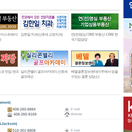
/이스트베이/
김한일 치과(산호세 교정치과)
연(전)영심 CBRE 부동산 -CBRE 한
)
국기업담당
코 맛집 /샌프
실리콘밸리 골프아카데미-산호세
베델결혼정보센타(미주에서 믿을
골프레슨
수있는 결혼 상담소)
pment)
408-260-8884
E-mail
408-260-9169
Website
&Jackson)
510-301-8808
E-mail