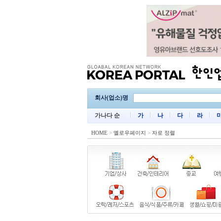
회사(업소)명
가나다 순
가
나
다
라
HOME
>
옐로우페이지
>
자로 정렬