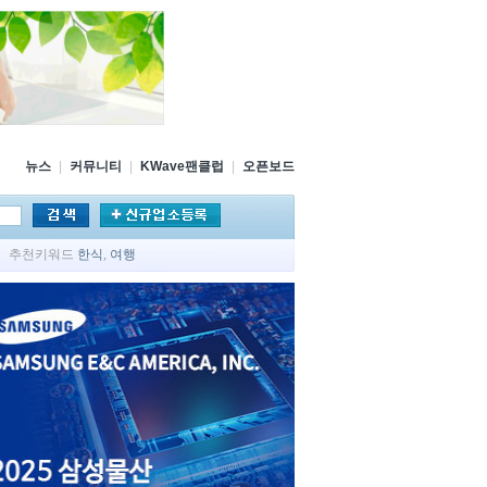
뉴스
|
커뮤니티
|
KWave팬클럽
|
오픈보드
추천키워드
한식
,
여행