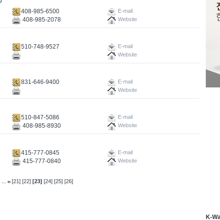
)
408-985-6500
E-mail
408-985-2078
Website
510-748-9527
E-mail
Website
831-646-9400
E-mail
Website
510-847-5086
E-mail
408-985-8930
Website
415-777-0845
E-mail
415-777-0840
Website
...
[21]
[22]
[23]
[24]
[25]
[26]
K-W