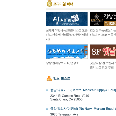
신세계여행사 (샌프란시스코 오클
강상철부동산(산라몬
랜드 산호세 산타클라라 한인 여행
샌프란시스코 부동산
사)
상항 한미장로교회, 손창호
옛날짜장 -샌프란시스
란시스코 맛집 추천
중앙 의료기구 (Central Medical Supply& Equi
2344 EI Camino Real. #110
Santa Clara, CA 95050
중앙 장의사(이원석) (Nc Nary- Morgan-Engel 
3630 Telegraph Ave