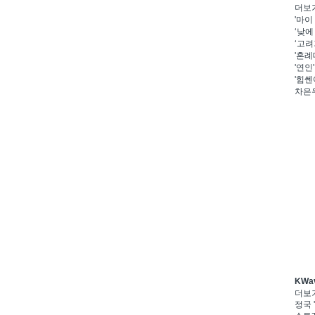
더보
'마이
‘낮에
‘고려
'혼례
'연인
'힘쎈
차은우
KWa
더보
정국 '