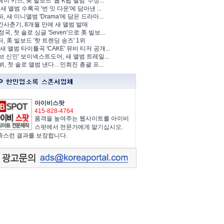
이 키즈, 美 빌보드 '톱 K팝 앨범' 수상...
 새 앨범 수록곡 '번 잇 다운'에 담아낸 ...
, 새 미니앨범 'Drama'에 담은 드라마...
사춘기, 8개월 만에 새 앨범 발매
정국, 첫 솔로 싱글 'Seven'으로 美 빌보...
, 美 빌보드 '핫 트렌딩 송즈' 1위
Y, 새 앨범 타이틀곡 'CAKE' 뮤비 티저 공개...
브 신인' 보이넥스트도어, 새 앨범 트레일...
 뷔, 첫 솔로 앨범 낸다…민희진 총괄 프...
아이비스팟
415-828-4764
품격을 높여주는 웹사이트를 아이비
스팟에서 전문가에게 맡기십시오.
족스런 결과를 보장합니다.