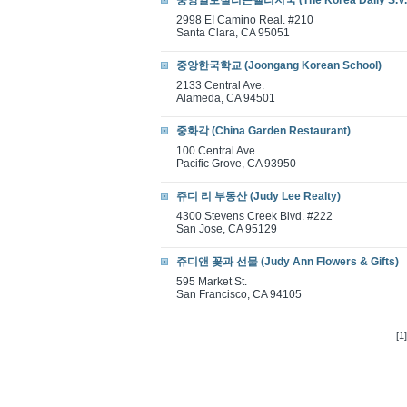
중앙일보실리콘밸리지국 (The Korea Daily S.V.
2998 EI Camino Real. #210
Santa Clara, CA 95051
중앙한국학교 (Joongang Korean School)
2133 Central Ave.
Alameda, CA 94501
중화각 (China Garden Restaurant)
100 Central Ave
Pacific Grove, CA 93950
쥬디 리 부동산 (Judy Lee Realty)
4300 Stevens Creek Blvd. #222
San Jose, CA 95129
쥬디앤 꽃과 선물 (Judy Ann Flowers & Gifts)
595 Market St.
San Francisco, CA 94105
[1]