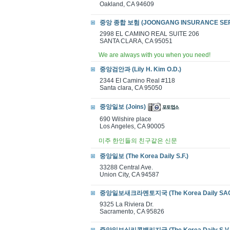
Oakland, CA 94609
중앙 종합 보험 (JOONGANG INSURANCE SER
2998 EL CAMINO REAL SUITE 206
SANTA CLARA, CA 95051
We are always with you when you need!
중앙검안과 (Lily H. Kim O.D.)
2344 EI Camino Real #118
Santa clara, CA 95050
중앙일보 (Joins)
690 Wilshire place
Los Angeles, CA 90005
미주 한인들의 친구같은 신문
중앙일보 (The Korea Daily S.F.)
33288 Central Ave.
Union City, CA 94587
중앙일보새크라멘토지국 (The Korea Daily SAC
9325 La Riviera Dr.
Sacramento, CA 95826