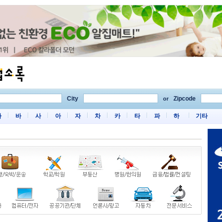
City
Zipcode
or
마
바
사
아
자
차
카
타
파
하
기타