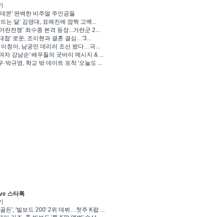
기
 데몬' 완벽한 비주얼 주인공들
 뜨는 달’ 김영대, 표예진에 깜짝 고백...
거란전쟁’ 최수종 본격 등장...거란군 2...
대첩' 로운, 조이현과 결혼 결심…'3...
' 이청아, 남궁민 데리러 조선 왔다…극...
여자 강남순' 배우들의 굿바이 메시지 & ...
·박규영, 학교 밖 데이트 포착 '오늘도 ...
ve 스타톡
기
골든', '빌보드 200' 2위 데뷔…첫주 K팝 ...