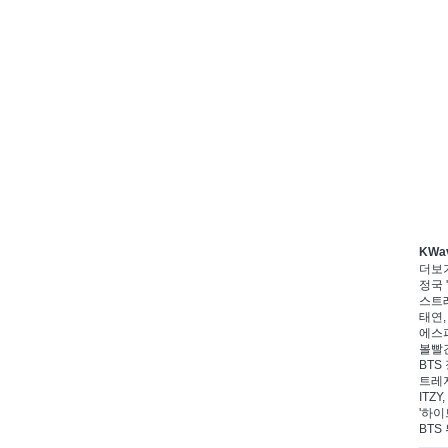
KWa
더보
정국 '
스트레
태연,
에스파
볼빨간
BTS 
트레저
ITZ
'하이
BTS