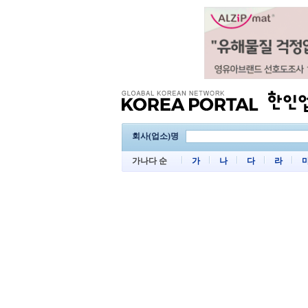
회사(업소)명
가나다 순
가
나
다
라