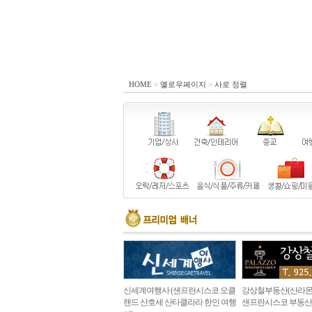
HOME
>
옐로우페이지
>
사로 정렬
신세계여행사 (샌프란시스코 오클
강상철부동산(산라몬
랜드 산호세 산타클라라 한인 여행
샌프란시스코 부동산