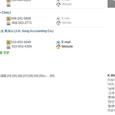
Website
linic)
408-261-0808
E-mail
408-263-2771
Website
(J.H. Sung Accounting Co.)
510-652-4849
E-mail
510-652-4309
Website
대행 전문
K-W
...
[23]
[24]
[25]
[26]
[27]
[28]
[29]
[30]
[50]
더보
'마이
‘낮에
‘고려
'혼례
'연인
'힘쎈
차은우