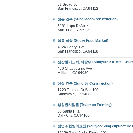
32 Broad St.
San Francisco, CA 94112
성문 건축 (Sung Moon Construction)
5181 Lapa Dr Apt 4
San Jose, CA 95129
성복 식품 (Geary Food Market)
4324 Geary Blvd.
San Francisco, CA 94118
성산한미교회, 박종수 (Sungsan Ko. Am. Churc
450 Chadbourne Ave
Millbrae, CA 94030
성실 건축 (Sung Sil Construction)
1220 Tasman Dr Spc 190
Sunnyvale, CA 94089
성실한사람들 (Truemen Painting)
66 Santa Rita
Daly City, CA 94105
성연주한방의료원 (Younjoo Sung cupuncture Cl
39159 Paeo Padre Pkwy #101