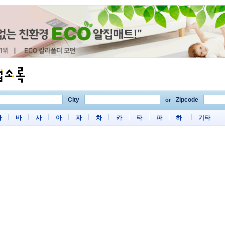
City
Zipcode
or
마
바
사
아
자
차
카
타
파
하
기타