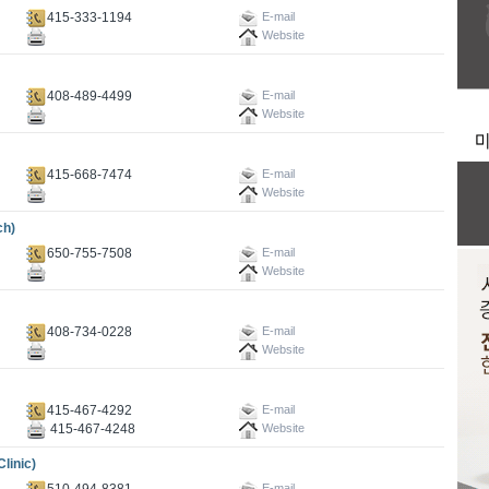
415-333-1194
E-mail
Website
408-489-4499
E-mail
Website
415-668-7474
E-mail
Website
h)
650-755-7508
E-mail
Website
408-734-0228
E-mail
Website
415-467-4292
E-mail
415-467-4248
Website
inic)
510-494-8381
E-mail