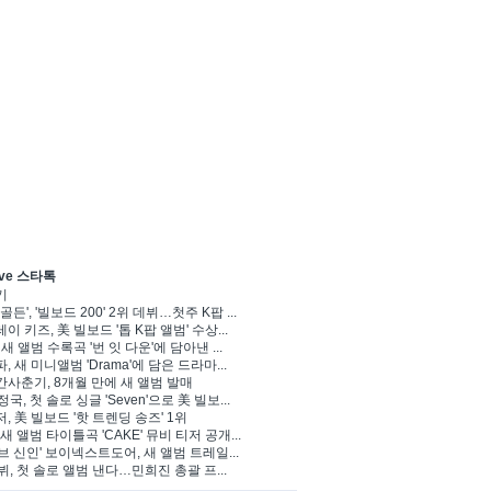
ve 스타톡
기
골든', '빌보드 200' 2위 데뷔…첫주 K팝 ...
이 키즈, 美 빌보드 '톱 K팝 앨범' 수상...
 새 앨범 수록곡 '번 잇 다운'에 담아낸 ...
, 새 미니앨범 'Drama'에 담은 드라마...
사춘기, 8개월 만에 새 앨범 발매
정국, 첫 솔로 싱글 'Seven'으로 美 빌보...
, 美 빌보드 '핫 트렌딩 송즈' 1위
Y, 새 앨범 타이틀곡 'CAKE' 뮤비 티저 공개...
브 신인' 보이넥스트도어, 새 앨범 트레일...
 뷔, 첫 솔로 앨범 낸다…민희진 총괄 프...