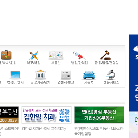
/이스트베이/
김한일 치과(산호세 교정치과)
연(전)영심 CBRE 부동산 -CBRE 한
)
국기업담당