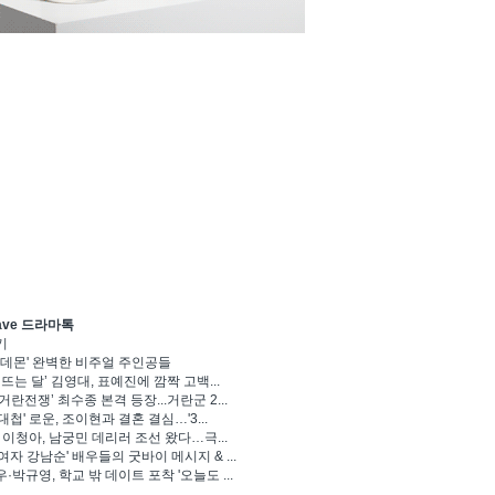
ave 드라마톡
기
 데몬' 완벽한 비주얼 주인공들
 뜨는 달’ 김영대, 표예진에 깜짝 고백...
거란전쟁’ 최수종 본격 등장...거란군 2...
대첩' 로운, 조이현과 결혼 결심…'3...
' 이청아, 남궁민 데리러 조선 왔다…극...
여자 강남순' 배우들의 굿바이 메시지 & ...
·박규영, 학교 밖 데이트 포착 '오늘도 ...