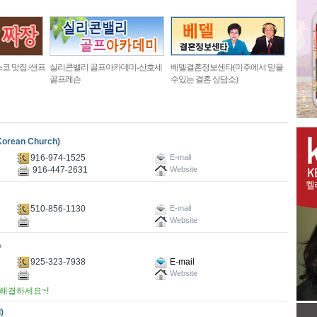
코 맛집 /샌프
실리콘밸리 골프아카데미-산호세
베델결혼정보센타(미주에서 믿을
골프레슨
수있는 결혼 상담소)
rean Church)
916-974-1525
E-mail
916-447-2631
Website
510-856-1130
E-mail
Website
925-323-7938
E-mail
Website
해결하세요~!
)