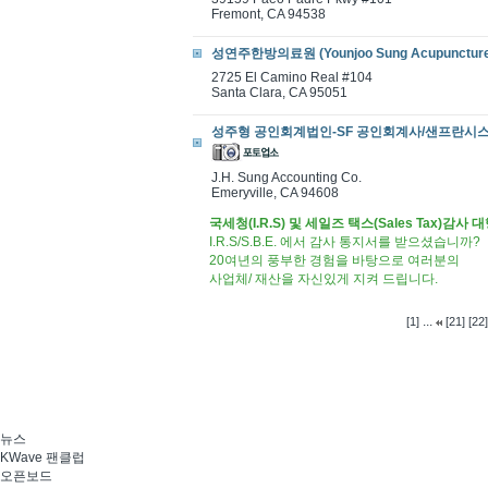
Fremont, CA 94538
성연주한방의료원 (Younjoo Sung Acupuncture C
2725 El Camino Real #104
Santa Clara, CA 95051
성주형 공인회계법인-SF 공인회계사/샌프란시스코 회계사 
J.H. Sung Accounting Co.
Emeryville, CA 94608
국세청(I.R.S) 및 세일즈 택스(Sales Tax)감사 
I.R.S/S.B.E. 에서 감사 통지서를 받으셨습니까?
20여년의 풍부한 경험을 바탕으로 여러분의
사업체/ 재산을 자신있게 지켜 드립니다.
...
[1]
[21]
[22]
뉴스
KWave 팬클럽
오픈보드