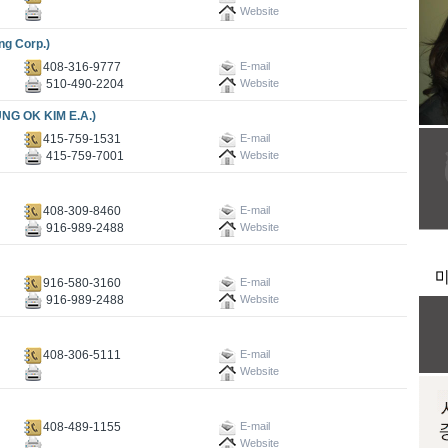
Website
g Corp.)
408-316-9777
E-mail
510-490-2204
Website
OK KIM E.A.)
415-759-1531
E-mail
415-759-7001
Website
408-309-8460
E-mail
916-989-2488
Website
916-580-3160
E-mail
916-989-2488
Website
408-306-5111
E-mail
Website
408-489-1155
E-mail
Website