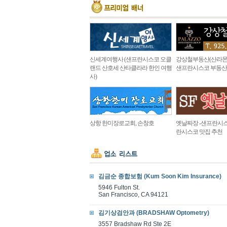
신세계여행사 (샌프란시스코 오클
강상철부동산(산라몬
랜드 산호세 산타클라라 한인 여행
샌프란시스코 부동산
사)
상항 한미장로교회, 손창호
옛날짜장 -샌프란시스
란시스코 맛집 추천
김금순 종합보험 (Kum Soon Kim Insurance)
5946 Fulton St.
San Francisco, CA 94121
김기상검안과 (BRADSHAW Optometry)
3557 Bradshaw Rd Ste 2E