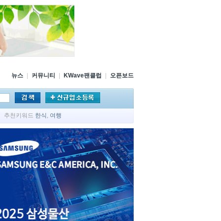
뉴스
|
커뮤니티
|
KWave팬클럽
|
오픈보드
추천키워드
한식
,
여행