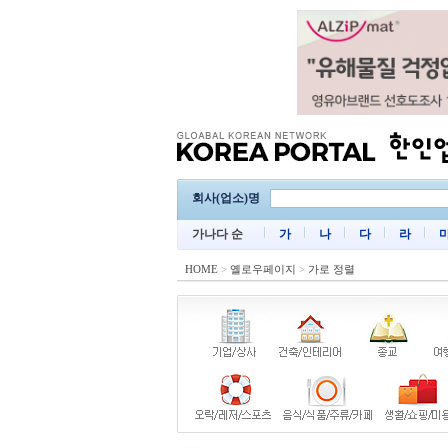
회사(업소)명
가나다 순
가
나
다
라
HOME
>
옐로우페이지
>
가로 정렬