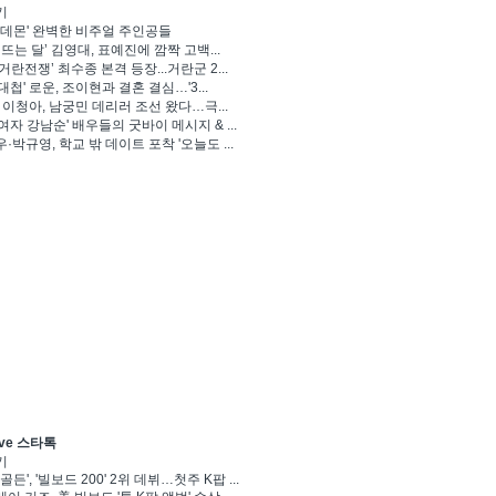
기
 데몬' 완벽한 비주얼 주인공들
 뜨는 달’ 김영대, 표예진에 깜짝 고백...
거란전쟁’ 최수종 본격 등장...거란군 2...
대첩' 로운, 조이현과 결혼 결심…'3...
' 이청아, 남궁민 데리러 조선 왔다…극...
여자 강남순' 배우들의 굿바이 메시지 & ...
·박규영, 학교 밖 데이트 포착 '오늘도 ...
ve 스타톡
기
골든', '빌보드 200' 2위 데뷔…첫주 K팝 ...