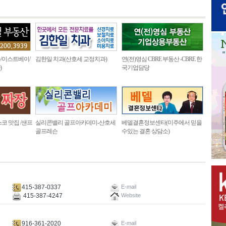
/이스트베이/
김한일 치과(산호세 교정치과)
연(전)영심 CBRE 부동산 -CBRE 한
)
국기업담당
코 맛집 /샌프
실리콘밸리 골프아카데미-산호세
베델결혼정보센타(미주에서 믿을
골프레슨
수있는 결혼 상담소)
415-387-0337
E-mail
415-387-4247
Website
916-361-2020
E-mail