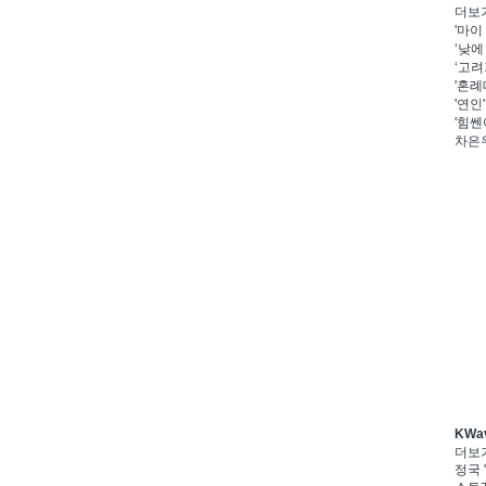
더보
'마이
‘낮에
‘고려
'혼례
'연인
'힘쎈
차은우
KWa
더보
정국 '