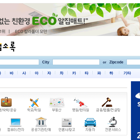
City
Zipcode
or
마
바
사
아
자
차
카
타
파
하
기타