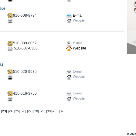
io)
916-508-8794
E-mail
Website
510-889-8062
E-mail
510-537-6380
Website
k)
510-520-9975
E-mail
Website
415-516-3750
E-mail
Website
...
[23]
[24]
[25]
[26]
[27]
[28]
[29]
[30]
[37]
K-W