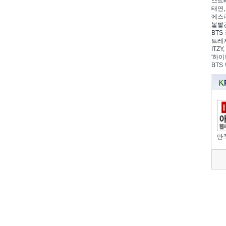
스트레
태연,
에스파
볼빨간
BTS 
트레저
ITZ
'하이
BTS
만