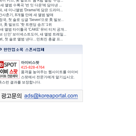
이 키즈, 美 빌보드 '톱 K팝 앨범' 수상...
 새 앨범 수록곡 '번 잇 다운'에 담아낸 ...
, 새 미니앨범 'Drama'에 담은 드라마...
사춘기, 8개월 만에 새 앨범 발매
정국, 첫 솔로 싱글 'Seven'으로 美 빌보...
, 美 빌보드 '핫 트렌딩 송즈' 1위
Y, 새 앨범 타이틀곡 'CAKE' 뮤비 티저 공개...
브 신인' 보이넥스트도어, 새 앨범 트레일...
 뷔, 첫 솔로 앨범 낸다…민희진 총괄 프...
아이비스팟
415-828-4764
품격을 높여주는 웹사이트를 아이비
스팟에서 전문가에게 맡기십시오.
족스런 결과를 보장합니다.