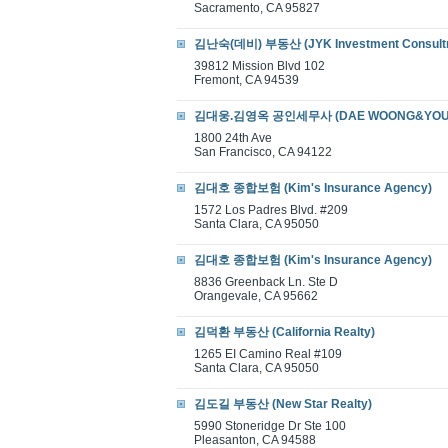
Sacramento, CA 95827
김난숙(데비) 부동산 (JYK Investment Consultn
39812 Mission Blvd 102
Fremont, CA 94539
김대웅.김영옥 공인세무사 (DAE WOONG&YOUNG 
1800 24th Ave
San Francisco, CA 94122
김대호 종합보험 (Kim's Insurance Agency)
1572 Los Padres Blvd. #209
Santa Clara, CA 95050
김대호 종합보험 (Kim's Insurance Agency)
8836 Greenback Ln. Ste D
Orangevale, CA 95662
김덕환 부동산 (California Realty)
1265 EI Camino Real #109
Santa Clara, CA 95050
김도길 부동산 (New Star Realty)
5990 Stoneridge Dr Ste 100
Pleasanton, CA 94588