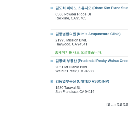
김도희 피아노 스튜디오 (Diane Kim Piano Stud
6566 Powder Ridge Dr
Rockline, CA 95765
.
김동범한의원 (Kim's Acupuncture Clinic)
21995 Mission Blvd.
Haywood, CA 94541
홈페이지를 새로 오픈했습니다.
김동애 부동산 (Prudential Realty Walnut Cree
2051 Mt Diablo Blvd
Walnut Creek, CA 94588
김동열부동산 (UNITED ASSO.INV)
1580 Taraval St.
San Francisco, CA 94116
...
[1]
[21]
[22]