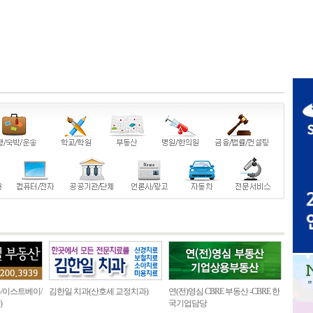
/이스트베이/
김한일 치과(산호세 교정치과)
연(전)영심 CBRE 부동산 -CBRE 한
)
국기업담당