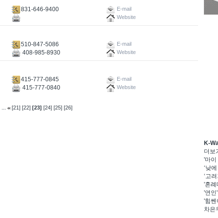
831-646-9400
E-mail
Website
510-847-5086
E-mail
408-985-8930
Website
415-777-0845
E-mail
415-777-0840
Website
...
[21]
[22]
[23]
[24]
[25]
[26]
K-W
더보
'마이
‘낮에
‘고려
'혼례
'연인
'힘쎈
차은우