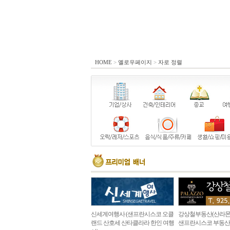
HOME
>
옐로우페이지
>
자로 정렬
신세계여행사 (샌프란시스코 오클
강상철부동산(산라몬
랜드 산호세 산타클라라 한인 여행
샌프란시스코 부동산