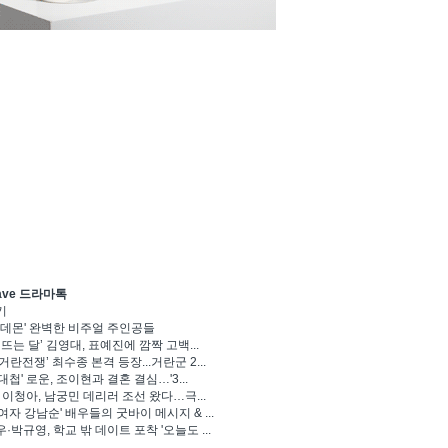
ave 드라마톡
기
 데몬' 완벽한 비주얼 주인공들
 뜨는 달’ 김영대, 표예진에 깜짝 고백...
거란전쟁’ 최수종 본격 등장...거란군 2...
대첩' 로운, 조이현과 결혼 결심…'3...
' 이청아, 남궁민 데리러 조선 왔다…극...
여자 강남순' 배우들의 굿바이 메시지 & ...
·박규영, 학교 밖 데이트 포착 '오늘도 ...