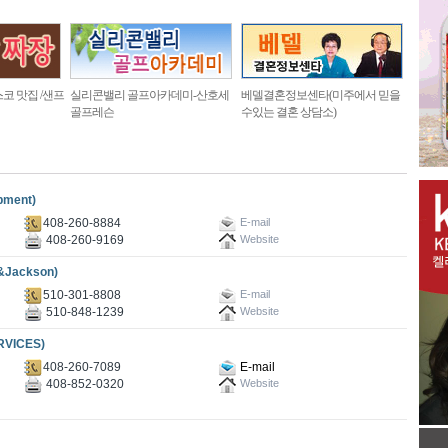
코 맛집 /샌프
실리콘밸리 골프아카데미-산호세
베델결혼정보센타(미주에서 믿을
골프레슨
수있는 결혼 상담소)
pment)
408-260-8884
E-mail
408-260-9169
Website
&Jackson)
510-301-8808
E-mail
510-848-1239
Website
VICES)
408-260-7089
E-mail
408-852-0320
Website