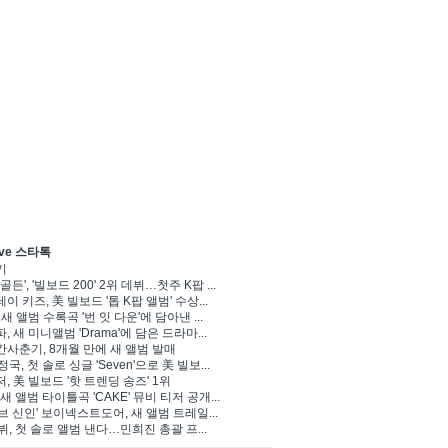
ve 스타톡
기
골든', '빌보드 200' 2위 데뷔…첫주 K팝 ...
이 키즈, 美 빌보드 '톱 K팝 앨범' 수상...
 새 앨범 수록곡 '번 잇 다운'에 담아낸 ...
, 새 미니앨범 'Drama'에 담은 드라마...
사춘기, 8개월 만에 새 앨범 발매
정국, 첫 솔로 싱글 'Seven'으로 美 빌보...
, 美 빌보드 '핫 트렌딩 송즈' 1위
Y, 새 앨범 타이틀곡 'CAKE' 뮤비 티저 공개...
브 신인' 보이넥스트도어, 새 앨범 트레일...
 뷔, 첫 솔로 앨범 낸다…민희진 총괄 프...