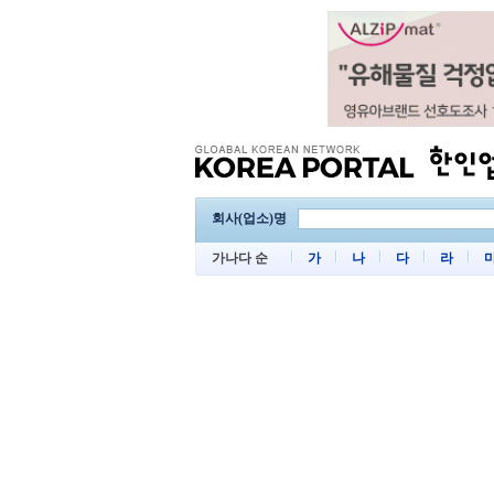
회사(업소)명
가나다 순
가
나
다
라