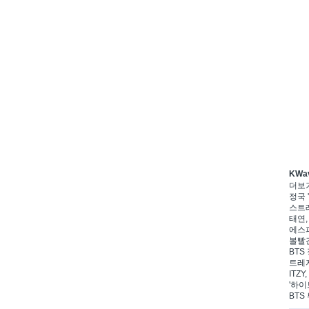
KWa
더보
정국 '
스트레
태연,
에스파
볼빨간
BTS 
트레저
ITZ
'하이
BTS