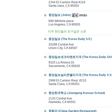
2344 EI Camino Real #118
Santa clara, CA 95050
중앙일보 (Joins)
690 Wilshire place
Los Angeles, CA 90005
미주 한인들의 친구같은 신문
중앙일보 (The Korea Daily S.F.)
33288 Central Ave.
Union City, CA 94587
중앙일보새크라멘토지국 (The Korea Daily SAC
9325 La Riviera Dr.
Sacramento, CA 95826
중앙일보실리콘밸리지국 (The Korea Daily S.V.
2998 EI Camino Real. #210
Santa Clara, CA 95051
중앙한국학교 (Joongang Korean School)
2133 Central Ave.
Alameda, CA 94501
중화각 (China Garden Restaurant)