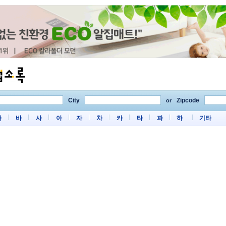
City
Zipcode
or
마
바
사
아
자
차
카
타
파
하
기타