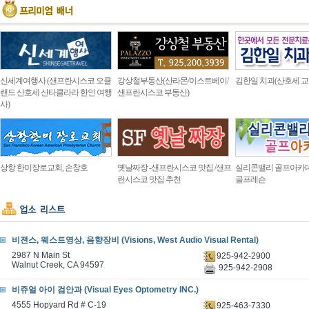
신세계여행사 (샌프란시스코 오클
강상철부동산(산라몬/이스트베이/
김한일 치과(산호세 교
랜드 산호세 산타클라라 한인 여행
샌프란시스코 부동산)
사)
상항 한미장로교회, 손창호
옛날짜장 -샌프란시스코 맛집 /샌프
실리콘밸리 골프아카
란시스코 맛집 추천
골프레슨
비젼스, 웨스트영상, 음향장비 (Visions, West Audio Visual Rental)
2987 N Main St
925-942-2900
Walnut Creek, CA 94597
925-942-2908
비쥬얼 아이 검안과 (Visual Eyes Optometry INC.)
4555 Hopyard Rd # C-19
925-463-7330