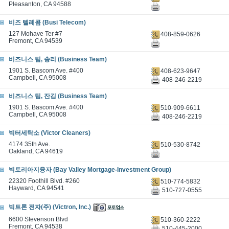
Pleasanton, CA 94588
비즈 텔레콤 (Busi Telecom)
127 Mohave Ter #7
408-859-0626
Fremont, CA 94539
비즈니스 팀, 송리 (Business Team)
1901 S. Bascom Ave. #400
408-623-9647
Campbell, CA 95008
408-246-2219
비즈니스 팀, 잔김 (Business Team)
1901 S. Bascom Ave. #400
510-909-6611
Campbell, CA 95008
408-246-2219
빅터세탁소 (Victor Cleaners)
4174 35th Ave.
510-530-8742
Oakland, CA 94619
빅토리아지융자 (Bay Valley Mortgage-Investment Group)
22320 Foothill Blvd. #260
510-774-5832
Hayward, CA 94541
510-727-0555
빅트론 전자(주) (Victron, Inc.)
6600 Stevenson Blvd
510-360-2222
Fremont, CA 94538
510-445-2000