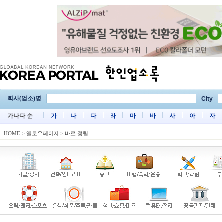
회사(업소)명
City
가나다 순
가
나
다
라
마
바
사
아
자
HOME
>
옐로우페이지
>
바로 정렬