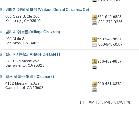
빈테지 덴탈 세라민 (Vintage Dental Ceramic. Co)
880 Cass St Ste 206
831-649-6853
Monterey , CA 93940
831-372-0336
빌리지 쉐브론 (Village Chevron)
401 Main St
650-948-9837
Loa Altos, CA 94022
650-948-3507
빌리지세탁소 (Village Cleaners)
2709-B Marconi Ave.
916-489-8857
Sacramento, CA 95821
빌스 세탁소 (Bill's Cleaners)
4102 Manzanita Ave
916-481-8375
Carmichael, CA 95608
...
[1]
[21]
[22]
[23]
[24]
[25]
[26]