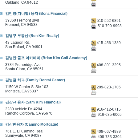
Oakland, CA 94612
김민영(다니엘) 융자 (Bona Financial)
39360 Fremont Blvd
510-552-6891
Fremont, CA 94538
510-790-9998
김병구 부동산 (Ben Kim Realty)
43 Lagoon Rd.
415-456-1389
San Rafael, CA 94901
김병안 골프 아카데미 (Brian Kim Golf Academy)
3784 Pruneridge Ave
408-891-3295
Santa Clara, CA 95051
김병철 치과 (Family Dental Center)
1150 W Center St Ste 103
209-823-1705
Monteca, CA 95337
김상규 융자 (Sam Kim Financial)
2280 Vehicle Dr. #204
916-412-6715
Rancho Cordova, CA 95670
916-635-6005
김상민융자 (Camino Mortgage)
761 E. El Camino Real
408-667-4989
Sunnyvale, CA 94087
408-733-3304