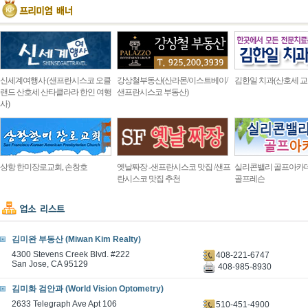
신세계여행사 (샌프란시스코 오클
강상철부동산(산라몬/이스트베이/
김한일 치과(산호세 교
랜드 산호세 산타클라라 한인 여행
샌프란시스코 부동산)
사)
상항 한미장로교회, 손창호
옛날짜장 -샌프란시스코 맛집 /샌프
실리콘밸리 골프아카
란시스코 맛집 추천
골프레슨
김미완 부동산 (Miwan Kim Realty)
4300 Stevens Creek Blvd. #222
408-221-6747
San Jose, CA 95129
408-985-8930
김미화 검안과 (World Vision Optometry)
2633 Telegraph Ave Apt 106
510-451-4900