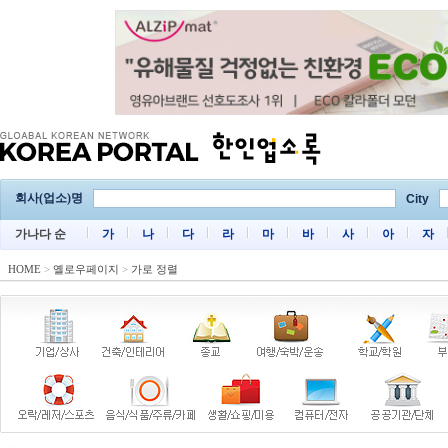
회사(업소)명
City
가나다 순
가
나
다
라
마
바
사
아
자
HOME
>
옐로우페이지
>
가로 정렬