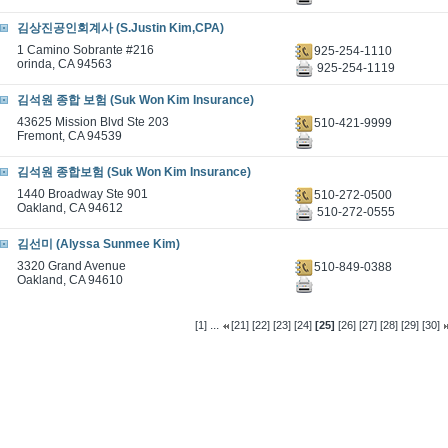
김상진공인회계사 (S.Justin Kim,CPA)
1 Camino Sobrante #216
925-254-1110
orinda, CA 94563
925-254-1119
김석원 종합 보험 (Suk Won Kim Insurance)
43625 Mission Blvd Ste 203
510-421-9999
Fremont, CA 94539
김석원 종합보험 (Suk Won Kim Insurance)
1440 Broadway Ste 901
510-272-0500
Oakland, CA 94612
510-272-0555
김선미 (Alyssa Sunmee Kim)
3320 Grand Avenue
510-849-0388
Oakland, CA 94610
...
[1]
[21]
[22]
[23]
[24]
[25]
[26]
[27]
[28]
[29]
[30]