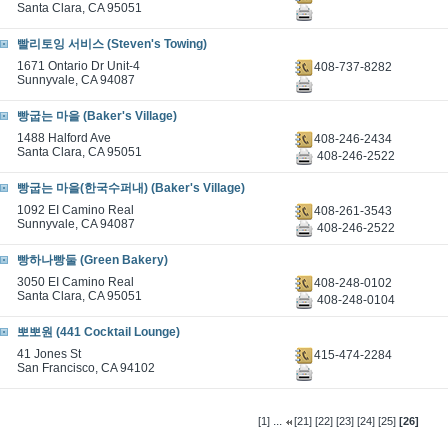
Santa Clara, CA 95051
빨리토잉 서비스 (Steven's Towing)
1671 Ontario Dr Unit-4
408-737-8282
Sunnyvale, CA 94087
빵굽는 마을 (Baker's Village)
1488 Halford Ave
408-246-2434
Santa Clara, CA 95051
408-246-2522
빵굽는 마을(한국수퍼내) (Baker's Village)
1092 EI Camino Real
408-261-3543
Sunnyvale, CA 94087
408-246-2522
빵하나빵둘 (Green Bakery)
3050 EI Camino Real
408-248-0102
Santa Clara, CA 95051
408-248-0104
뽀뽀원 (441 Cocktail Lounge)
41 Jones St
415-474-2284
San Francisco, CA 94102
...
[1]
[21]
[22]
[23]
[24]
[25]
[26]