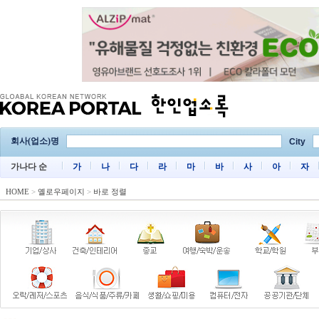
회사(업소)명
City
가나다 순
가
나
다
라
마
바
사
아
자
HOME
>
옐로우페이지
>
바로 정렬