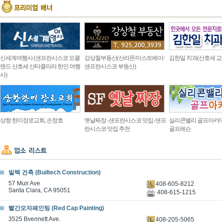
신세계여행사 (샌프란시스코 오클
강상철부동산(산라몬/이스트베이/
김한일 치과(산호세 교
랜드 산호세 산타클라라 한인 여행
샌프란시스코 부동산)
사)
상항 한미장로교회, 손창호
옛날짜장 -샌프란시스코 맛집 /샌프
실리콘밸리 골프아카
란시스코 맛집 추천
골프레슨
빌텍 건축 (Builtech Construction)
57 Muir Ave
408-605-8212
Santa Clara, CA 95051
408-615-1215
빨간모자페인팅 (Red Cap Painting)
3525 Bvennett Ave.
408-205-5065