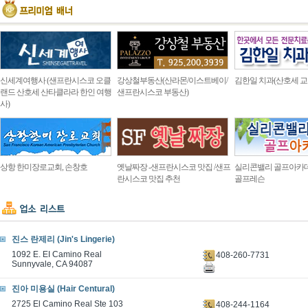
신세계여행사 (샌프란시스코 오클
강상철부동산(산라몬/이스트베이/
김한일 치과(산호세 교
랜드 산호세 산타클라라 한인 여행
샌프란시스코 부동산)
사)
상항 한미장로교회, 손창호
옛날짜장 -샌프란시스코 맛집 /샌프
실리콘밸리 골프아카
란시스코 맛집 추천
골프레슨
진스 란제리 (Jin's Lingerie)
1092 E. EI Camino Real
408-260-7731
Sunnyvale, CA 94087
진아 미용실 (Hair Centural)
2725 El Camino Real Ste 103
408-244-1164