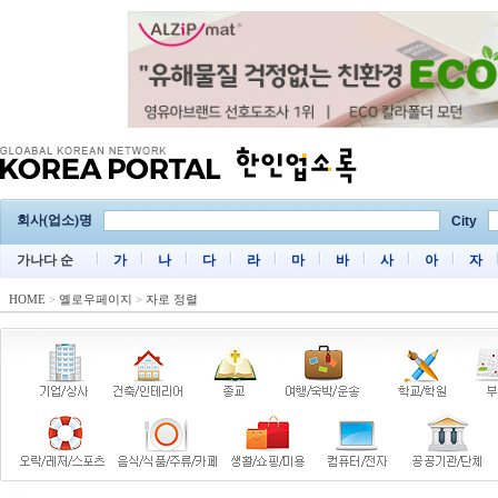
회사(업소)명
City
가나다 순
가
나
다
라
마
바
사
아
자
HOME
>
옐로우페이지
>
자로 정렬