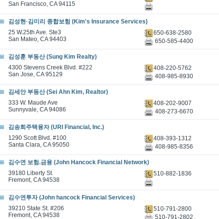
San Francisco, CA 94115
김성현·김미리 종합보험 (Kim's Insurance Services)
25 W.25th Ave. Ste3
650-638-2580
San Mateo, CA 94403
650-585-4400
김성훈 부동산 (Sung Kim Realty)
4300 Stevens Creek Blvd. #222
408-220-5762
San Jose, CA 95129
408-985-8930
김세안 부동산 (Sei Ahn Kim, Realtor)
333 W. Maude Ave
408-202-9007
Sunnyvale, CA 94086
408-273-6670
김송희주택융자 (URI Financial, Inc.)
1290 Scott Blvd. #100
408-393-1312
Santa Clara, CA 95050
408-985-8356
김수연 보험.금융 (John Hancock Financial Network)
39180 Liberty St.
510-882-1836
Fremont, CA 94538
김수연투자 (John hancock Financial Services)
39210 State St. #206
510-791-2800
Fremont, CA 94538
510-791-2802