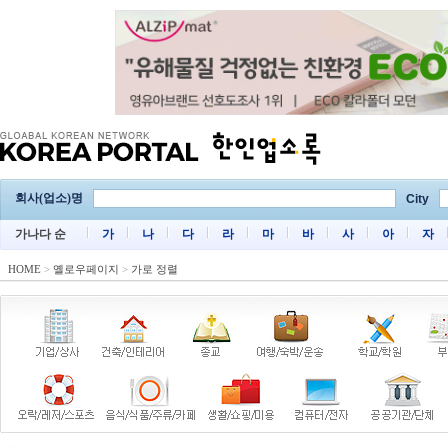
회사(업소)명
City
가나다 순
가
나
다
라
마
바
사
아
자
HOME
>
옐로우페이지
>
가로 정렬