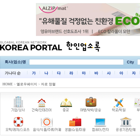
회사(업소)명
City
가나다 순
가
나
다
라
마
바
사
아
자
HOME
>
옐로우페이지
>
자로 정렬