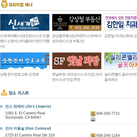
신세계여행사 (샌프란시스코 오클
강상철부동산(산라몬/이스트베이/
김한일 치과(산호세 교
랜드 산호세 산타클라라 한인 여행
샌프란시스코 부동산)
사)
상항 한미장로교회, 손창호
옛날짜장 -샌프란시스코 맛집 /샌프
실리콘밸리 골프아카
란시스코 맛집 추천
골프레슨
진스 란제리 (Jin's Lingerie)
1092 E. EI Camino Real
408-260-7731
Sunnyvale, CA 94087
진아 미용실 (Hair Centural)
2725 El Camino Real Ste 103
408-244-1164