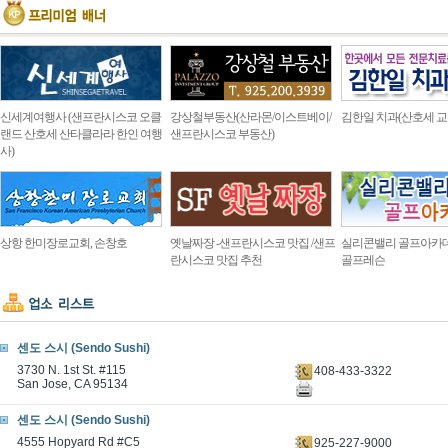
신세계여행사 (샌프란시스코 오클
강상철부동산(산라몬/이스트베이/
김한일 치과(산호세 교
랜드 산호세 산타클라라 한인 여행
샌프란시스코 부동산)
사)
상항 한미장로교회, 손창호
옛날짜장 -샌프란시스코 맛집 /샌프
실리콘밸리 골프아카
란시스코 맛집 추천
골프레슨
센도 스시 (Sendo Sushi)
3730 N. 1st St. #115
408-433-3322
San Jose, CA 95134
센도 스시 (Sendo Sushi)
4555 Hopyard Rd #C5
925-227-9000