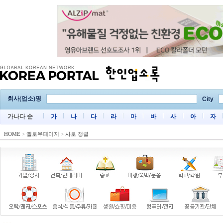
회사(업소)명
City
가나다 순
가
나
다
라
마
바
사
아
자
HOME
>
옐로우페이지
>
사로 정렬