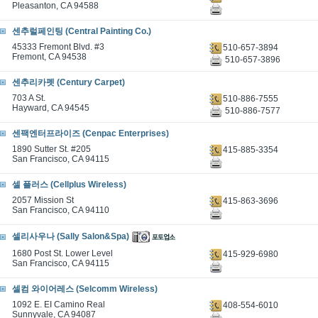
Pleasanton, CA 94588
센추럴페인팅 (Central Painting Co.)
45333 Fremont Blvd. #3
510-657-3894
Fremont, CA 94538
510-657-3896
센추리카펫 (Century Carpet)
703 A St.
510-886-7555
Hayward, CA 94545
510-886-7577
센팩엔터프라이즈 (Cenpac Enterprises)
1890 Sutter St. #205
415-885-3354
San Francisco, CA 94115
셀 플러스 (Cellplus Wireless)
2057 Mission St
415-863-3696
San Francisco, CA 94110
셀리사우나 (Sally Salon&Spa)
1680 Post St. Lower Level
415-929-6980
San Francisco, CA 94115
셀컴 와이어레스 (Selcomm Wireless)
1092 E. EI Camino Real
408-554-6010
Sunnyvale, CA 94087