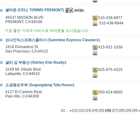
셀타운 (CELL TOWMS FREMONT)
46537 MISSION BLVD
510-438-8977
FREMONT, CA 94539
510-438-8944
가장 좋은 가격과 서비스로 여러분을 모시겠습니다.
션사인익스프레스클리너 (Sunshine Express Cleaners)
1818 Divisadero St.
415-931-1038
San Francisco, CA 94115
셜리 김 부동산 (Shirley Kim Realty)
3249 Mt. Dibalo Blvd.
925-975-4325
Lafayette, CA 94610
소공동순두부 (Sogongdong Tofu House)
4127 EI Camino Real
650-424-8805
Palo Alto, CA 94306
...
[1]
[21]
[22]
[23]
[24]
[25]
[26]
[27]
[28]
[29]
[30]