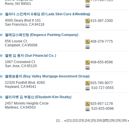
Reno, NV 89501
엘라다 스킨케어 &웨딩 (El Lada Skin Care &Wedding)
4000 Geary Blvd # 101
415-387-2300
San Francisco, CA 94118
엘레강스페인팅 (Elegance Painting Company)
656 Louise Ct.
408-379-7775
Campbell, CA 95008
엘렌 김 융자 (Sun Financial Co. )
1067 Crosswind Ct.
408-655-8596
San Jose, CA 95120
엘렌송융자 (Bay Valley Mortgage-Investment Group)
22320 Foothill Blvd. #260
925-785-9077
Hayward, CA 94541
510-727-0555
엘리자벳 김 부동산 (Elizabeth Kim Realty)
2457 Morello Heights Circle
925-957-1178
Martinez, CA 94553
510-925-0098
...
[1]
[21]
[22]
[23]
[24]
[25]
[26]
[27]
[28]
[29]
[30]