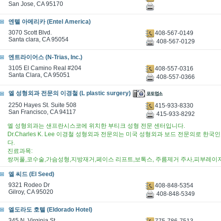
San Jose, CA 95170
엔텔 아메리카 (Entel America)
3070 Scott Blvd.
408-567-0149
Santa clara, CA 95054
408-567-0129
엔트라이어스 (N-Trias, Inc.)
3105 El Camino Real #204
408-557-0316
Santa Clara, CA 95051
408-557-0366
엘 성형외과 전문의 이경철 (L plastic surgery)
2250 Hayes St. Suite 508
415-933-8330
San Francisco, CA 94117
415-933-8292
엘 성형외과는 샌프란시스코에 위치한 부티크 성형 전문 센터입니다.
Dr.Charles K. Lee 이경철 성형외과 전문의는 미국 성형외과 보드 전문의로
다.
진료과목:
쌍꺼풀,코수술,가슴성형,지방재거,페이스 리프트,보톡스, 주름제거 주사,피부레이
엘 씨드 (El Seed)
9321 Rodeo Dr
408-848-5354
Gilroy, CA 95020
408-848-5349
엘도라도 호텔 (Eldorado Hotel)
345 N. Virginia St.
775-786-7513