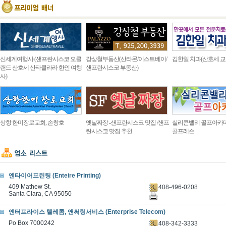
신세계여행사 (샌프란시스코 오클
강상철부동산(산라몬/이스트베이/
김한일 치과(산호세 교
랜드 산호세 산타클라라 한인 여행
샌프란시스코 부동산)
사)
상항 한미장로교회, 손창호
옛날짜장 -샌프란시스코 맛집 /샌프
실리콘밸리 골프아카
란시스코 맛집 추천
골프레슨
엔타이어프린팅 (Enteire Printing)
409 Mathew St.
408-496-0208
Santa Clara, CA 95050
엔터프라이스 텔레콤, 앤써링서비스 (Enterprise Telecom)
Po Box 7000242
408-342-3333