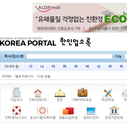
회사(업소)명
City
가나다 순
가
나
다
라
마
바
사
아
자
HOME
>
옐로우페이지
>
아로 정렬