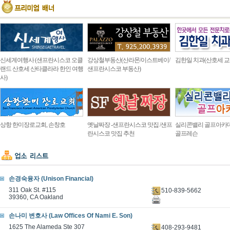
신세계여행사 (샌프란시스코 오클
강상철부동산(산라몬/이스트베이/
김한일 치과(산호세 교
랜드 산호세 산타클라라 한인 여행
샌프란시스코 부동산)
사)
상항 한미장로교회, 손창호
옛날짜장 -샌프란시스코 맛집 /샌프
실리콘밸리 골프아카
란시스코 맛집 추천
골프레슨
손경숙융자 (Unison Financial)
311 Oak St. #115
510-839-5662
39360, CA Oakland
손나미 변호사 (Law Offices Of Nami E. Son)
1625 The Alameda Ste 307
408-293-9481