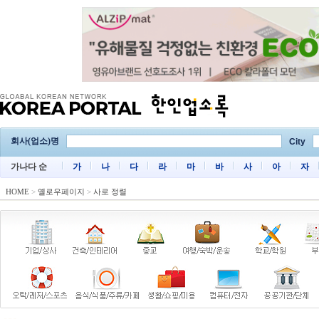
회사(업소)명
City
가나다 순
가
나
다
라
마
바
사
아
자
HOME
>
옐로우페이지
>
사로 정렬