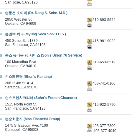
San Jose, CA 95126
손동선 소아과 (Dr. Dong S. Sohn. M.D.)
2950 Webster St
510-893-5544
Oakland, CA 94609
손명숙 치과 (Myung Sook Son D.D.S.)
450 Sutter St. #1839
415-981-9022
San Francisco, CA 94108
손스 유니온 76 서비스 (Son's Union 76 Service)
100 Macarthur Blvd
510-653-6519
Oakland, CA 94610
손스페인팅 (Shon's Painting)
20812 4th St. #14
408-741-0100
Saratoga, CA 95070
손스프렌치크리너 (Sohn's French Cleaners)
1515 North Point St.
415-922-5790
San Francisco, CA 94123
손승희융자 (Moa Financial Group)
1475 S. Bascom Ave. #100
408-377-7300
Campbell, CA 95008
408-377-4040