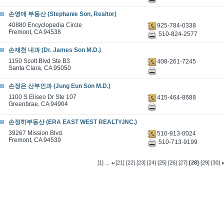
손영애 부동산 (Stephanie Son, Realtor)
40880 Encyclopedia Circle
925-784-0338
Fremont, CA 94538
510-824-2577
손재천 내과 (Dr. James Son M.D.)
1150 Scott Blvd Ste B3
408-261-7245
Santa Clara, CA 95050
손정은 산부인과 (Jung Eun Son M.D.)
1100 S Eliseo Dr Ste 107
415-464-8688
Greenbrae, CA 94904
손정하부동산 (ERA EAST WEST REALTY.INC.)
39267 Mission Blvd.
510-913-0024
Fremont, CA 94539
510-713-9199
...
[1]
[21]
[22]
[23]
[24]
[25]
[26]
[27]
[28]
[29]
[30]