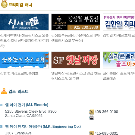
신세계여행사 (샌프란시스코 오클
강상철부동산(산라몬/이스트베이/
김한일 치과(산호세 교
랜드 산호세 산타클라라 한인 여행
샌프란시스코 부동산)
사)
상항 한미장로교회, 손창호
옛날짜장 -샌프란시스코 맛집 /샌프
실리콘밸리 골프아카
란시스코 맛집 추천
골프레슨
엠 아이 전기 (M.I. Electric)
5255 Stevens Cteek Blvd. #300
408-366-0100
Santa Clara, CA 95051
엠 케이 엔지니어링(주) (M.K. Engineering Co.)
1307 Evans Ave
415-695-0331