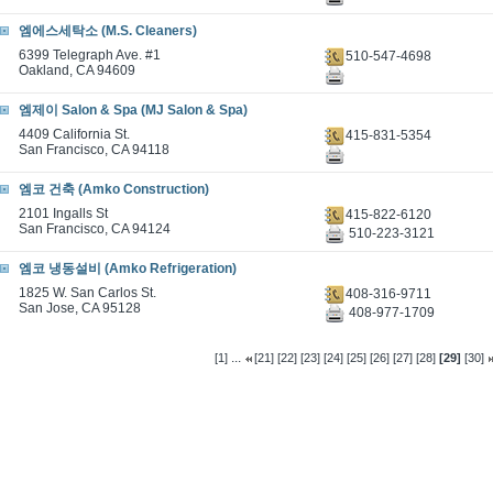
엠에스세탁소 (M.S. Cleaners)
6399 Telegraph Ave. #1
510-547-4698
Oakland, CA 94609
엠제이 Salon & Spa (MJ Salon & Spa)
4409 California St.
415-831-5354
San Francisco, CA 94118
엠코 건축 (Amko Construction)
2101 Ingalls St
415-822-6120
San Francisco, CA 94124
510-223-3121
엠코 냉동설비 (Amko Refrigeration)
1825 W. San Carlos St.
408-316-9711
San Jose, CA 95128
408-977-1709
...
[1]
[21]
[22]
[23]
[24]
[25]
[26]
[27]
[28]
[29]
[30]