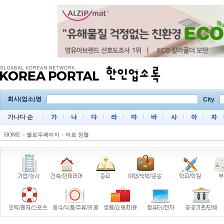
회사(업소)명
City
가나다 순
가
나
다
라
마
바
사
아
자
HOME
>
옐로우페이지
>
아로 정렬