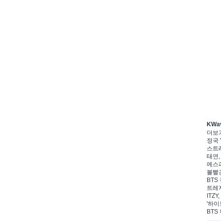
KWa
더보
정국 '
스트레
태연,
에스파
볼빨간
BTS 
트레저
ITZ
'하이
BTS