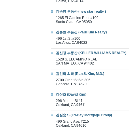
Colma, CA 94014
김승영 부동산 (new star realty )
1265 El Camino Real #109
Santa Clara, CA 95050
김승호 부동산 (Paul Kim Realty)
496 1st St #100
Los Altos, CA 94022
김신정 부동산 (KELLER WILLIAMS REALTY)
1528 S. ELCAMINO REAL
SAN MATEO,, CA 94402
김신혁 외과 (Ran S. Kim, M.D.)
2700 Grant St Ste 306
Concord, CA 94520
김신호 (David Kim)
296 Mather St #1
Oakland, CA 94611
김실융자 (Tri-Bay Mortgage Group)
490 Grand Ave. #215
Oakland, CA 94610