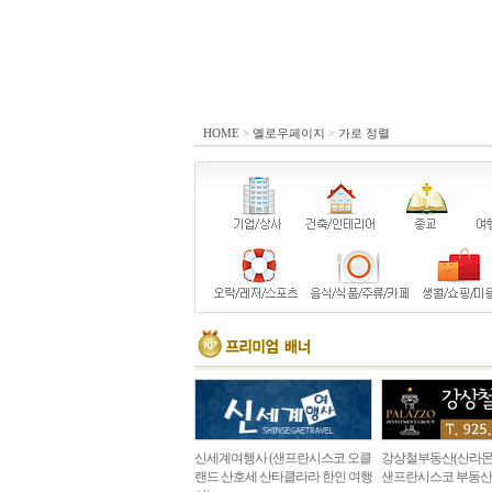
HOME
>
옐로우페이지
>
가로 정렬
신세계여행사 (샌프란시스코 오클
강상철부동산(산라몬
랜드 산호세 산타클라라 한인 여행
샌프란시스코 부동산