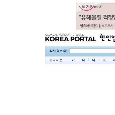
회사(업소)명
가나다 순
가
나
다
라