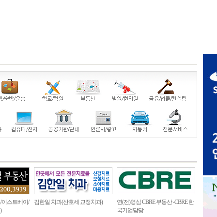
/이스트베이/
김한일 치과(산호세 교정치과)
연(전)영심 CBRE 부동산 -CBRE 한
)
국기업담당