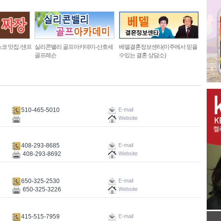
코 맛집 /샌프
실리콘밸리 골프아카데미-산호세
베델결혼정보센타(미주에서 믿을
골프레슨
수있는 결혼 상담소)
510-465-5010
E-mail
Website
408-293-8685
E-mail
408-293-8692
Website
650-325-2530
E-mail
650-325-3226
Website
415-515-7959
E-mail