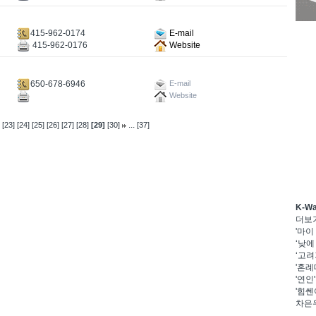
415-962-0174
E-mail
415-962-0176
Website
650-678-6946
E-mail
Website
...
[23]
[24]
[25]
[26]
[27]
[28]
[29]
[30]
[37]
K-W
더보
'마이
‘낮에
‘고려
'혼례
'연인
'힘쎈
차은우