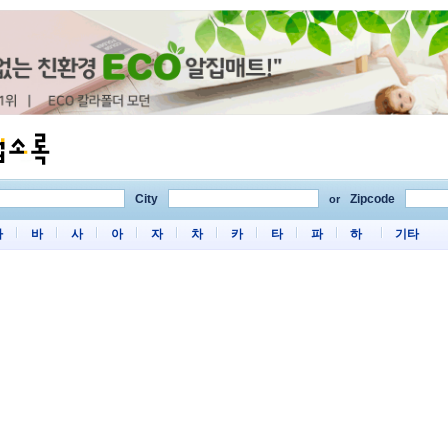
City
Zipcode
or
마
바
사
아
자
차
카
타
파
하
기타