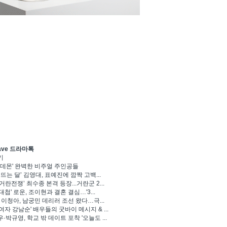
ave 드라마톡
기
 데몬' 완벽한 비주얼 주인공들
 뜨는 달’ 김영대, 표예진에 깜짝 고백...
거란전쟁’ 최수종 본격 등장...거란군 2...
대첩' 로운, 조이현과 결혼 결심…'3...
' 이청아, 남궁민 데리러 조선 왔다…극...
여자 강남순' 배우들의 굿바이 메시지 & ...
·박규영, 학교 밖 데이트 포착 '오늘도 ...