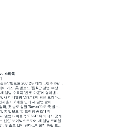
ve 스타톡
기
골든', '빌보드 200' 2위 데뷔…첫주 K팝 ...
이 키즈, 美 빌보드 '톱 K팝 앨범' 수상...
 새 앨범 수록곡 '번 잇 다운'에 담아낸 ...
, 새 미니앨범 'Drama'에 담은 드라마...
사춘기, 8개월 만에 새 앨범 발매
정국, 첫 솔로 싱글 'Seven'으로 美 빌보...
, 美 빌보드 '핫 트렌딩 송즈' 1위
Y, 새 앨범 타이틀곡 'CAKE' 뮤비 티저 공개...
브 신인' 보이넥스트도어, 새 앨범 트레일...
 뷔, 첫 솔로 앨범 낸다…민희진 총괄 프...