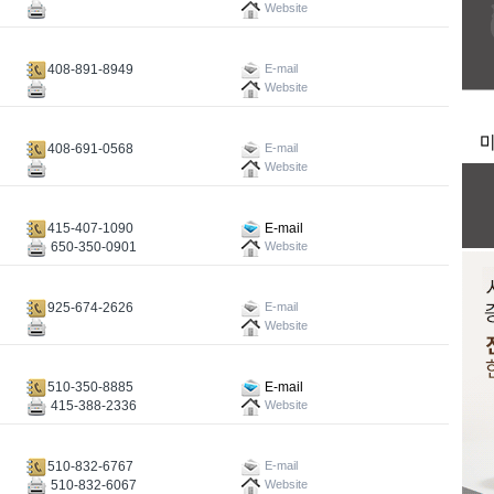
Website
408-891-8949
E-mail
Website
408-691-0568
E-mail
Website
415-407-1090
E-mail
650-350-0901
Website
925-674-2626
E-mail
Website
510-350-8885
E-mail
415-388-2336
Website
510-832-6767
E-mail
510-832-6067
Website