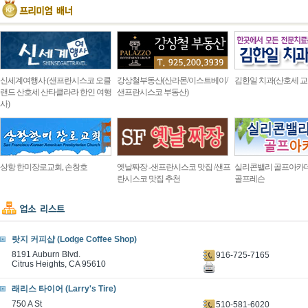
신세계여행사 (샌프란시스코 오클
강상철부동산(산라몬/이스트베이/
김한일 치과(산호세 교
랜드 산호세 산타클라라 한인 여행
샌프란시스코 부동산)
사)
상항 한미장로교회, 손창호
옛날짜장 -샌프란시스코 맛집 /샌프
실리콘밸리 골프아카
란시스코 맛집 추천
골프레슨
랏지 커피샵 (Lodge Coffee Shop)
8191 Auburn Blvd.
916-725-7165
Citrus Heights, CA 95610
래리스 타이어 (Larry's Tire)
750 A St
510-581-6020