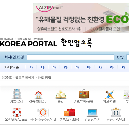
회사(업소)명
City
가나다 순
가
나
다
라
마
바
사
아
자
HOME
>
옐로우페이지
>
라로 정렬