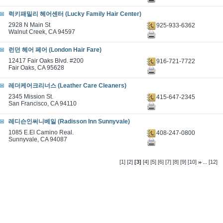
럭키패밀리 헤어센터 (Lucky Family Hair Center)
2928 N Main St
925-933-6362
Walnut Creek, CA 94597
런던 헤어 페어 (London Hair Fare)
12417 Fair Oaks Blvd. #200
916-721-7722
Fair Oaks, CA 95628
레더케어크리너스 (Leather Care Cleaners)
2345 Mission St.
415-647-2345
San Francisco, CA 94110
레디슨인써니베일 (Radisson Inn Sunnyvale)
1085 E.El Camino Real.
408-247-0800
Sunnyvale, CA 94087
...
[1]
[2]
[3]
[4]
[5]
[6]
[7]
[8]
[9]
[10]
[12]