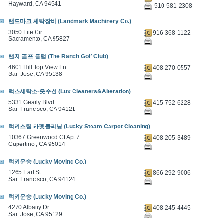
Hayward, CA 94541
510-581-2308
랜드마크 세탁장비 (Landmark Machinery Co.)
3050 Fite Cir
916-368-1122
Sacramento, CA 95827
랜치 골프 클럽 (The Ranch Golf Club)
4601 Hill Top View Ln
408-270-0557
San Jose, CA 95138
럭스세탁소·옷수선 (Lux Cleaners&Alteration)
5331 Gearly Blvd.
415-752-6228
San Francisco, CA 94121
럭키스팀 카펫클리닝 (Lucky Steam Carpet Cleaning)
10367 Greenwood Ct Apt 7
408-205-3489
Cupertino , CA 95014
럭키운송 (Lucky Moving Co.)
1265 Earl St.
866-292-9006
San Francisco, CA 94124
럭키운송 (Lucky Moving Co.)
4270 Albany Dr.
408-245-4445
San Jose, CA 95129