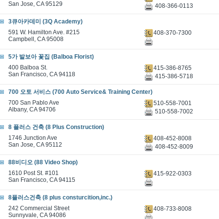
San Jose, CA 95129
408-366-0113
3큐아카데미 (3Q Academy)
591 W. Hamilton Ave. #215
408-370-7300
Campbell, CA 95008
5가 발보아 꽃집 (Balboa Florist)
400 Balboa St.
415-386-8765
San Francisco, CA 94118
415-386-5718
700 오토 서비스 (700 Auto Service& Training Center)
700 San Pablo Ave
510-558-7001
Albany, CA 94706
510-558-7002
8 플러스 건축 (8 Plus Construction)
1746 Junction Ave
408-452-8008
San Jose, CA 95112
408-452-8009
88비디오 (88 Video Shop)
1610 Post St. #101
415-922-0303
San Francisco, CA 94115
8플러스건축 (8 plus consturcition,inc.)
242 Commercial Street
408-733-8008
Sunnyvale, CA 94086