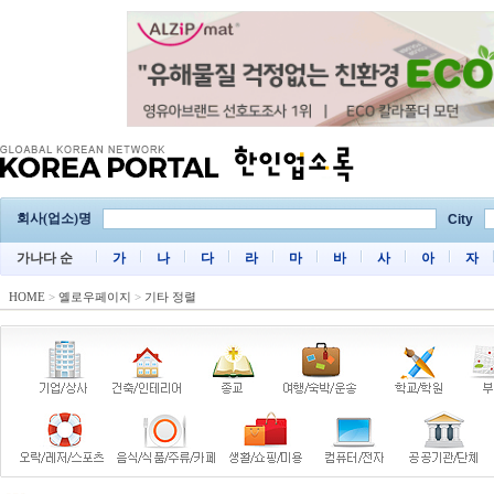
회사(업소)명
City
가나다 순
가
나
다
라
마
바
사
아
자
HOME
>
옐로우페이지
>
기타 정렬