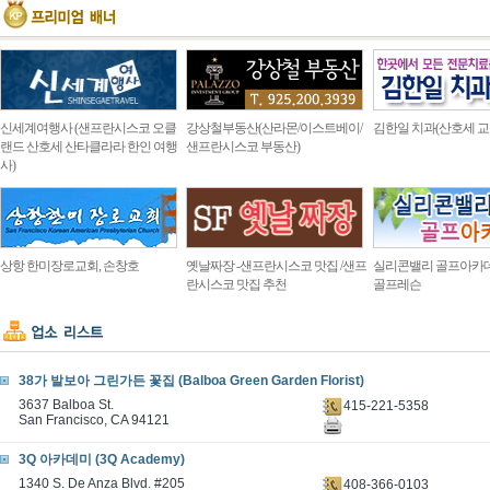
신세계여행사 (샌프란시스코 오클
강상철부동산(산라몬/이스트베이/
김한일 치과(산호세 교
랜드 산호세 산타클라라 한인 여행
샌프란시스코 부동산)
사)
상항 한미장로교회, 손창호
옛날짜장 -샌프란시스코 맛집 /샌프
실리콘밸리 골프아카
란시스코 맛집 추천
골프레슨
38가 발보아 그린가든 꽃집 (Balboa Green Garden Florist)
3637 Balboa St.
415-221-5358
San Francisco, CA 94121
3Q 아카데미 (3Q Academy)
1340 S. De Anza Blvd. #205
408-366-0103