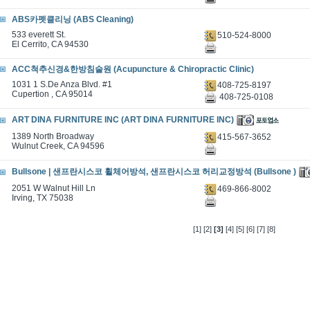
ABS카펫클리닝 (ABS Cleaning)
533 everett St.
510-524-8000
El Cerrito, CA 94530
ACC척추신경&한방침술원 (Acupuncture & Chiropractic Clinic)
1031 1 S.De Anza Blvd. #1
408-725-8197
Cupertion , CA 95014
408-725-0108
ART DINA FURNITURE INC (ART DINA FURNITURE INC)
1389 North Broadway
415-567-3652
Wulnut Creek, CA 94596
Bullsone | 샌프란시스코 휠체어방석, 샌프란시스코 허리교정방석 (Bullsone )
2051 W Walnut Hill Ln
469-866-8002
Irving, TX 75038
[1]
[2]
[3]
[4]
[5]
[6]
[7]
[8]