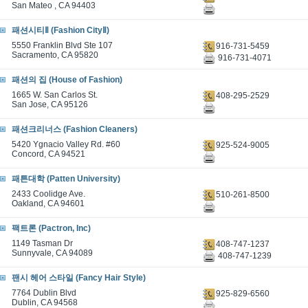
San Mateo , CA 94403
패션시티Ⅱ (Fashion CityⅡ)
5550 Franklin Blvd Ste 107
916-731-5459
Sacramento, CA 95820
916-731-4071
패션의 집 (House of Fashion)
1665 W. San Carlos St.
408-295-2529
San Jose, CA 95126
패션크리너스 (Fashion Cleaners)
5420 Ygnacio Valley Rd. #60
925-524-9005
Concord, CA 94521
패튼대학 (Patten University)
2433 Coolidge Ave.
510-261-8500
Oakland, CA 94601
팩트론 (Pactron, Inc)
1149 Tasman Dr
408-747-1237
Sunnyvale, CA 94089
408-747-1239
팬시 헤어 스타일 (Fancy Hair Style)
7764 Dublin Blvd
925-829-6560
Dublin, CA 94568