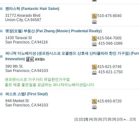
팬타스틱 (Fantastic Hair Salon)
31772 Alvarado Blvd
510-475-8040
Union City, CA 94587
팻장(모잴) 부동산 (Pat Zhang (Mosier) Prudental Realty)
1430 Taraval St
415-564-7005
San Francisco, CA 94116
415-566-1086
퍼니쳐 이노베이션 (샌프란시스코 오클랜드 산호세 산타클라라 한인 가구점) (Furni
Innovation)
390 9th St.
415-621-0746
San Francisco, CA 94103
415-621-1750
샌프란시스코 가구거리 유일한인가구점
좋은 제품 좋은질을 공급하는 퍼니처이노베이션입니다
퍼스트 스텝Ⅰ (First StepⅠ)
948 Market St
415-693-9720
San Francisco, CA 94103
...
[1]
[2]
[3]
[4]
[5]
[6]
[7]
[8]
[9]
[10]
[13]