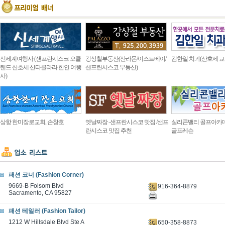
신세계여행사 (샌프란시스코 오클
강상철부동산(산라몬/이스트베이/
김한일 치과(산호세 교
랜드 산호세 산타클라라 한인 여행
샌프란시스코 부동산)
사)
상항 한미장로교회, 손창호
옛날짜장 -샌프란시스코 맛집 /샌프
실리콘밸리 골프아카
란시스코 맛집 추천
골프레슨
패션 코너 (Fashion Corner)
9669-B Folsom Blvd
916-364-8879
Sacramento, CA 95827
패션 테일러 (Fashion Tailor)
1212 W Hillsdale Blvd Ste A
650-358-8873