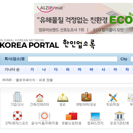
회사(업소)명
City
가나다 순
가
나
다
라
마
바
사
아
자
HOME
>
옐로우페이지
>
파로 정렬