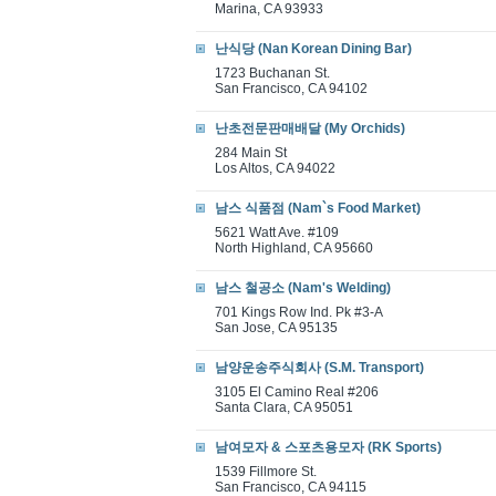
Marina, CA 93933
난식당 (Nan Korean Dining Bar)
1723 Buchanan St.
San Francisco, CA 94102
난초전문판매배달 (My Orchids)
284 Main St
Los Altos, CA 94022
남스 식품점 (Nam`s Food Market)
5621 Watt Ave. #109
North Highland, CA 95660
남스 철공소 (Nam's Welding)
701 Kings Row Ind. Pk #3-A
San Jose, CA 95135
남양운송주식회사 (S.M. Transport)
3105 El Camino Real #206
Santa Clara, CA 95051
남여모자 & 스포츠용모자 (RK Sports)
1539 Fillmore St.
San Francisco, CA 94115