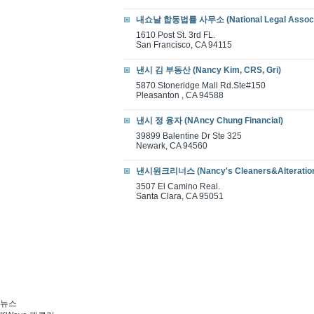
내쇼날 합동법률 사무소 (National Legal Associ
1610 Post St. 3rd FL.
San Francisco, CA 94115
낸시 김 부동산 (Nancy Kim, CRS, Gri)
5870 Stoneridge Mall Rd.Ste#150
Pleasanton , CA 94588
낸시 정 융자 (NAncy Chung Financial)
39899 Balentine Dr Ste 325
Newark, CA 94560
낸시원크리너스 (Nancy's Cleaners&Alteratio
3507 El Camino Real.
Santa Clara, CA 95051
뉴스