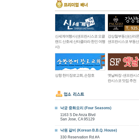
신세계여행사 (샌프란시스코 오클
강상철부동산(산라몬
랜드 산호세 산타클라라 한인 여행
샌프란시스코 부동산
사)
상항 한미장로교회, 손창호
옛날짜장 -샌프란시스
란시스코 맛집 추천
낙궁 중화요리 (Four Seasons)
1163 S De Anza Blvd
San Jose, CA 95129
낙원 갈비 (Korean B.B.Q. House)
330 Reservation Rd.#A