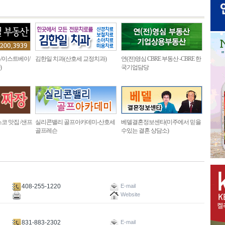
/이스트베이/
김한일 치과(산호세 교정치과)
연(전)영심 CBRE 부동산 -CBRE 한
)
국기업담당
코 맛집 /샌프
실리콘밸리 골프아카데미-산호세
베델결혼정보센타(미주에서 믿을
골프레슨
수있는 결혼 상담소)
408-255-1220
E-mail
Website
831-883-2302
E-mail