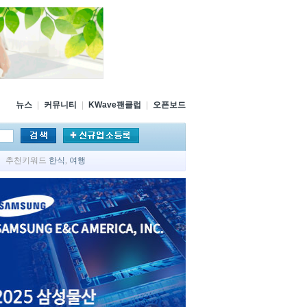
뉴스
|
커뮤니티
|
KWave팬클럽
|
오픈보드
추천키워드
한식
,
여행