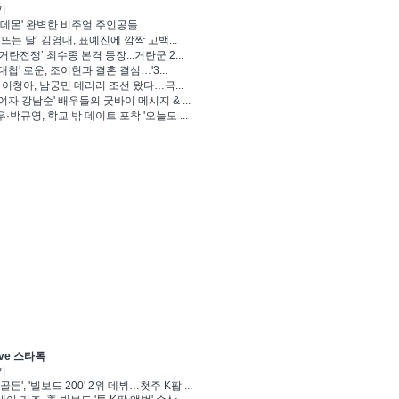
기
 데몬' 완벽한 비주얼 주인공들
 뜨는 달’ 김영대, 표예진에 깜짝 고백...
거란전쟁’ 최수종 본격 등장...거란군 2...
대첩' 로운, 조이현과 결혼 결심…'3...
' 이청아, 남궁민 데리러 조선 왔다…극...
여자 강남순' 배우들의 굿바이 메시지 & ...
·박규영, 학교 밖 데이트 포착 '오늘도 ...
ve 스타톡
기
골든', '빌보드 200' 2위 데뷔…첫주 K팝 ...