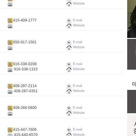
Website
415-409-1777
E-mail
Website
650-917-1501
E-mail
Website
916-338-0208
E-mail
916-338-1315
Website
408-287-2114
E-mail
408-287-0351
Website
408-266-0600
E-mail
Website
415-447-7606
E-mail
415-440-6570
Website