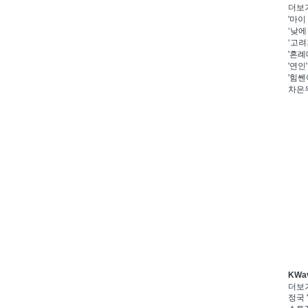
더보
'마이
‘낮에
‘고려
'혼례
'연인
'힘쎈
차은우
KWa
더보
정국 '