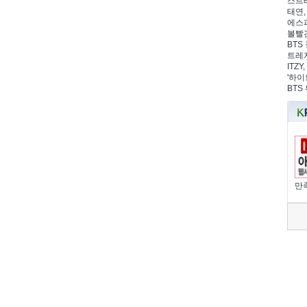
스트레
태연,
에스파
볼빨간
BTS 
트레저
ITZ
'하이
BTS
만