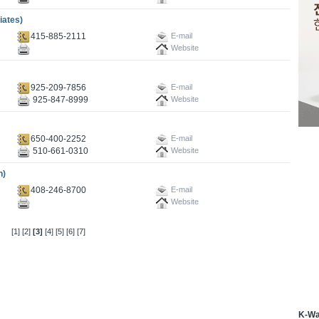
ates)
415-885-2111
E-mail
Website
925-209-7856
E-mail
925-847-8999
Website
650-400-2252
E-mail
510-661-0310
Website
n)
408-246-8700
E-mail
Website
[1]
[2]
[3]
[4]
[5]
[6]
[7]
K-W