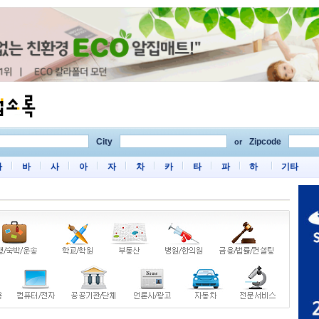
City
Zipcode
or
마
바
사
아
자
차
카
타
파
하
기타