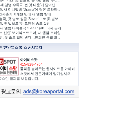
이 키즈, 美 빌보드 '톱 K팝 앨범' 수상...
 새 앨범 수록곡 '번 잇 다운'에 담아낸 ...
, 새 미니앨범 'Drama'에 담은 드라마...
사춘기, 8개월 만에 새 앨범 발매
정국, 첫 솔로 싱글 'Seven'으로 美 빌보...
, 美 빌보드 '핫 트렌딩 송즈' 1위
Y, 새 앨범 타이틀곡 'CAKE' 뮤비 티저 공개...
브 신인' 보이넥스트도어, 새 앨범 트레일...
 뷔, 첫 솔로 앨범 낸다…민희진 총괄 프...
아이비스팟
415-828-4764
품격을 높여주는 웹사이트를 아이비
스팟에서 전문가에게 맡기십시오.
족스런 결과를 보장합니다.