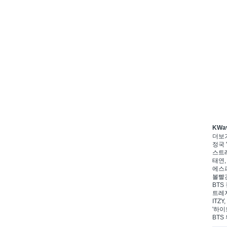
KWa
더보
정국 '
스트레
태연,
에스파
볼빨간
BTS 
트레저
ITZ
'하이
BTS