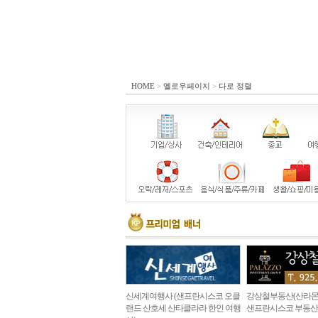
HOME
>
옐로우페이지
>
다로 정렬
신세계여행사 (샌프란시스코 오클
강상철부동산(산라몬
랜드 산호세 산타클라라 한인 여행
샌프란시스코 부동산