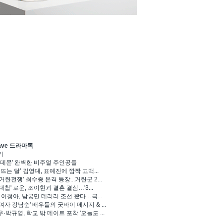
ave 드라마톡
기
 데몬' 완벽한 비주얼 주인공들
 뜨는 달’ 김영대, 표예진에 깜짝 고백...
거란전쟁’ 최수종 본격 등장...거란군 2...
대첩' 로운, 조이현과 결혼 결심…'3...
' 이청아, 남궁민 데리러 조선 왔다…극...
여자 강남순' 배우들의 굿바이 메시지 & ...
·박규영, 학교 밖 데이트 포착 '오늘도 ...