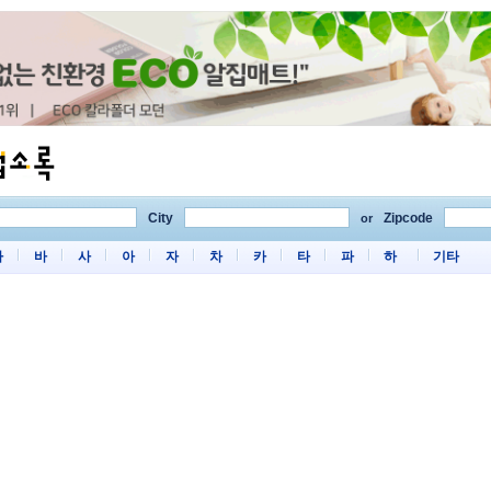
City
Zipcode
or
마
바
사
아
자
차
카
타
파
하
기타