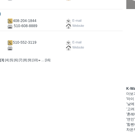
)
408-204-1844
E-mail
510-608-8889
Website
510-552-3119
E-mail
Website
...
[3]
[4]
[5]
[6]
[7]
[8]
[9]
[10]
[16]
K-W
더보
'마이
‘낮에
‘고려
'혼례
'연인
'힘쎈
차은우