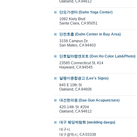
Oakland, CA 94612
단요가센타 (Dahn Yoga Center)
1082 Kiely Blvd
Santa Clara, CA 95051
단전호흡 (Dahn Center in Bay Area)
3158 Campus Dr.
San Mateo, CA 94403
단호칼라랩앤포토 (Don Ho Color Lab&Photo)
23585 Connecticut St. #14
Hayward, CA 94545
달팽이종합광고 (Lee's Signs)
845 E 10th St
Oakland, CA 94606
대건한의원 (Dae Gun Acupuncture)
420-14th St. #204
Oakland, CA 94612
대구 웨딩박람회 (wedding daegu)
대구시
대구광역시, CA 03338