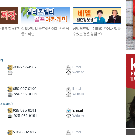
코 맛집 /샌프
실리콘밸리 골프아카데미-산호세
베델결혼정보센타(미주에서 믿을
골프레슨
수있는 결혼 상담소)
r)
408-247-4567
E-mail
Website
650-997-0100
E-mail
650-997-0119
Website
oncord)
925-935-9191
E-mail
925-935-9191
Website
510-663-5927
E-mail