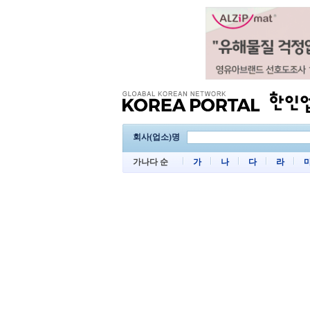
회사(업소)명
가나다 순
가
나
다
라