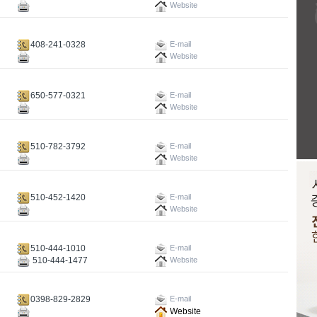
Website
408-241-0328
E-mail
Website
650-577-0321
E-mail
Website
510-782-3792
E-mail
Website
510-452-1420
E-mail
Website
510-444-1010
E-mail
510-444-1477
Website
0398-829-2829
E-mail
Website