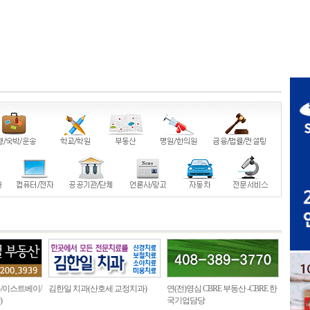
/이스트베이/
김한일 치과(산호세 교정치과)
연(전)영심 CBRE 부동산 -CBRE 한
)
국기업담당