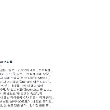
ve 스타톡
기
골든', '빌보드 200' 2위 데뷔…첫주 K팝 ...
이 키즈, 美 빌보드 '톱 K팝 앨범' 수상...
 새 앨범 수록곡 '번 잇 다운'에 담아낸 ...
, 새 미니앨범 'Drama'에 담은 드라마...
사춘기, 8개월 만에 새 앨범 발매
정국, 첫 솔로 싱글 'Seven'으로 美 빌보...
, 美 빌보드 '핫 트렌딩 송즈' 1위
Y, 새 앨범 타이틀곡 'CAKE' 뮤비 티저 공개...
브 신인' 보이넥스트도어, 새 앨범 트레일...
 뷔, 첫 솔로 앨범 낸다…민희진 총괄 프...