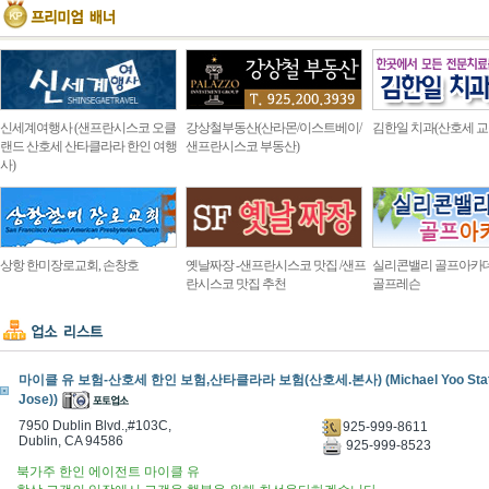
신세계여행사 (샌프란시스코 오클
강상철부동산(산라몬/이스트베이/
김한일 치과(산호세 교
랜드 산호세 산타클라라 한인 여행
샌프란시스코 부동산)
사)
상항 한미장로교회, 손창호
옛날짜장 -샌프란시스코 맛집 /샌프
실리콘밸리 골프아카
란시스코 맛집 추천
골프레슨
마이클 유 보험-산호세 한인 보험,산타클라라 보험(산호세.본사) (Michael Yoo State
Jose))
7950 Dublin Blvd.,#103C,
925-999-8611
Dublin, CA 94586
925-999-8523
북가주 한인 에이전트 마이클 유