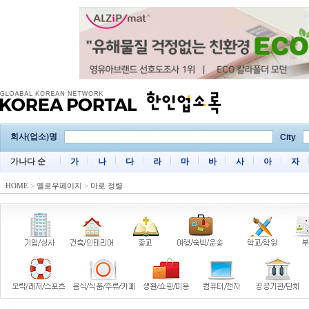
회사(업소)명
City
가나다 순
가
나
다
라
마
바
사
아
자
HOME
>
옐로우페이지
>
마로 정렬