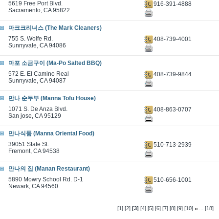
5619 Free Port Blvd.
916-391-4888
Sacramento, CA 95822
마크크리너스 (The Mark Cleaners)
755 S. Wolfe Rd.
408-739-4001
Sunnyvale, CA 94086
마포 소금구이 (Ma-Po Salted BBQ)
572 E. El Camino Real
408-739-9844
Sunnyvale, CA 94087
만나 순두부 (Manna Tofu House)
1071 S. De Anza Blvd.
408-863-0707
San jose, CA 95129
만나식품 (Manna Oriental Food)
39051 State St.
510-713-2939
Fremont, CA 94538
만나의 집 (Manan Restaurant)
5890 Mowry School Rd. D-1
510-656-1001
Newark, CA 94560
...
[1]
[2]
[3]
[4]
[5]
[6]
[7]
[8]
[9]
[10]
[18]