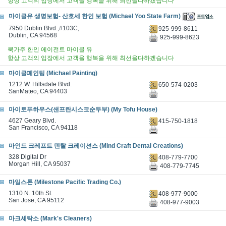
항상 고객의 입장에서 고객을 행복을 위해 최선을다하겠습니다
마이클유 생명보험- 산호세 한인 보험 (Michael Yoo State Farm)
7950 Dublin Blvd.,#103C,
925-999-8611
Dublin, CA 94568
925-999-8623
북가주 한인 에이전트 마이클 유
항상 고객의 입장에서 고객을 행복을 위해 최선을다하겠습니다
마이클페인팅 (Michael Painting)
1212 W. Hillsdale Blvd.
650-574-0203
SanMateo, CA 94403
마이토푸하우스(샌프란시스코순두부) (My Tofu House)
4627 Geary Blvd.
415-750-1818
San Francisco, CA 94118
마인드 크레프트 덴탈 크레이션스 (Mind Craft Dental Creations)
328 Digital Dr
408-779-7700
Morgan Hill, CA 95037
408-779-7745
마일스톤 (Milestone Pacific Trading Co.)
1310 N. 10th St.
408-977-9000
San Jose, CA 95112
408-977-9003
마크세탁소 (Mark's Cleaners)