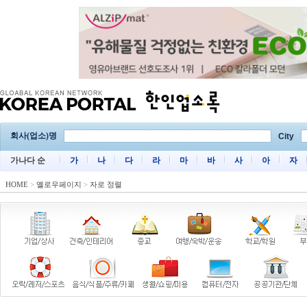
회사(업소)명
City
가나다 순
가
나
다
라
마
바
사
아
자
HOME
>
옐로우페이지
>
자로 정렬