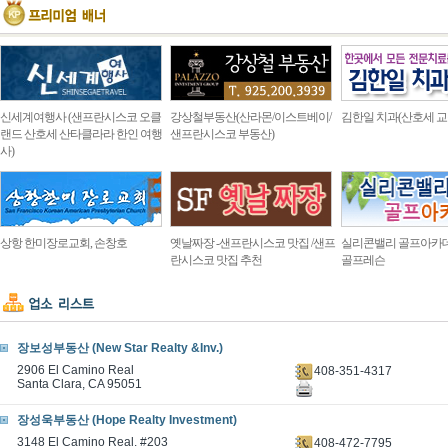
신세계여행사 (샌프란시스코 오클
강상철부동산(산라몬/이스트베이/
김한일 치과(산호세 교
랜드 산호세 산타클라라 한인 여행
샌프란시스코 부동산)
사)
상항 한미장로교회, 손창호
옛날짜장 -샌프란시스코 맛집 /샌프
실리콘밸리 골프아카
란시스코 맛집 추천
골프레슨
장보성부동산 (New Star Realty &Inv.)
2906 El Camino Real
408-351-4317
Santa Clara, CA 95051
장성욱부동산 (Hope Realty Investment)
3148 El Camino Real. #203
408-472-7795