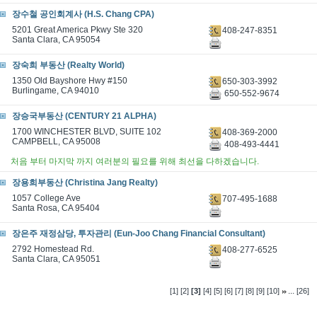
장수철 공인회계사 (H.S. Chang CPA)
5201 Great America Pkwy Ste 320
408-247-8351
Santa Clara, CA 95054
장숙희 부동산 (Realty World)
1350 Old Bayshore Hwy #150
650-303-3992
Burlingame, CA 94010
650-552-9674
장승국부동산 (CENTURY 21 ALPHA)
1700 WINCHESTER BLVD, SUITE 102
408-369-2000
CAMPBELL, CA 95008
408-493-4441
처음 부터 마지막 까지 여러분의 필요를 위해 최선을 다하겠습니다.
장용희부동산 (Christina Jang Realty)
1057 College Ave
707-495-1688
Santa Rosa, CA 95404
장은주 재정삼당, 투자관리 (Eun-Joo Chang Financial Consultant)
2792 Homestead Rd.
408-277-6525
Santa Clara, CA 95051
...
[1]
[2]
[3]
[4]
[5]
[6]
[7]
[8]
[9]
[10]
[26]