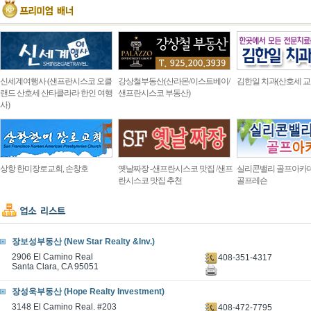
신세계여행사 (샌프란시스코 오클
강상철부동산(산라몬/이스트베이/
김한일 치과(산호세 교
랜드 산호세 산타클라라 한인 여행
샌프란시스코 부동산)
사)
상항 한미장로교회, 손창호
옛날짜장 -샌프란시스코 맛집 /샌프
실리콘밸리 골프아카
란시스코 맛집 추천
골프레슨
장보성부동산 (New Star Realty &Inv.)
2906 El Camino Real
408-351-4317
Santa Clara, CA 95051
장성욱부동산 (Hope Realty Investment)
3148 El Camino Real. #203
408-472-7795