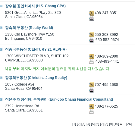
장수철 공인회계사 (H.S. Chang CPA)
5201 Great America Pkwy Ste 320
408-247-8351
Santa Clara, CA 95054
장숙희 부동산 (Realty World)
1350 Old Bayshore Hwy #150
650-303-3992
Burlingame, CA 94010
650-552-9674
장승국부동산 (CENTURY 21 ALPHA)
1700 WINCHESTER BLVD, SUITE 102
408-369-2000
CAMPBELL, CA 95008
408-493-4441
처음 부터 마지막 까지 여러분의 필요를 위해 최선을 다하겠습니다.
장용희부동산 (Christina Jang Realty)
1057 College Ave
707-495-1688
Santa Rosa, CA 95404
장은주 재정삼당, 투자관리 (Eun-Joo Chang Financial Consultant)
2792 Homestead Rd.
408-277-6525
Santa Clara, CA 95051
...
[1]
[2]
[3]
[4]
[5]
[6]
[7]
[8]
[9]
[10]
[26]