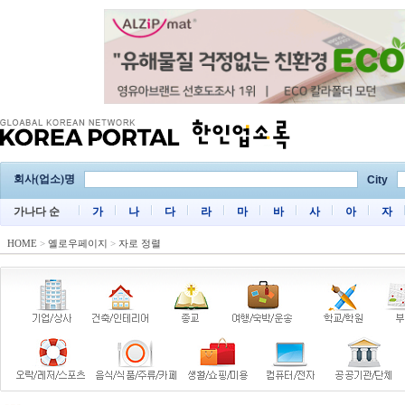
회사(업소)명
City
가나다 순
가
나
다
라
마
바
사
아
자
HOME
>
옐로우페이지
>
자로 정렬