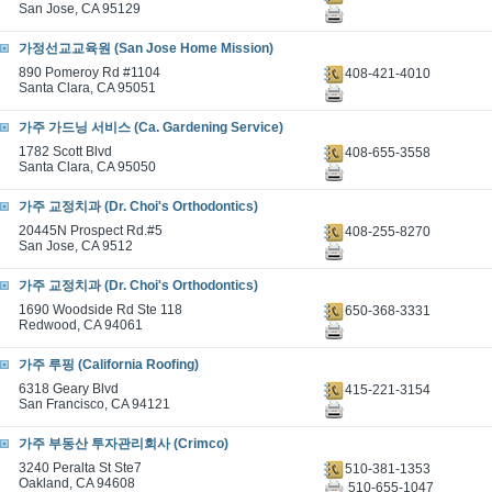
San Jose, CA 95129
가정선교교육원 (San Jose Home Mission)
890 Pomeroy Rd #1104
408-421-4010
Santa Clara, CA 95051
가주 가드닝 서비스 (Ca. Gardening Service)
1782 Scott Blvd
408-655-3558
Santa Clara, CA 95050
가주 교정치과 (Dr. Choi's Orthodontics)
20445N Prospect Rd.#5
408-255-8270
San Jose, CA 9512
가주 교정치과 (Dr. Choi's Orthodontics)
1690 Woodside Rd Ste 118
650-368-3331
Redwood, CA 94061
가주 루핑 (California Roofing)
6318 Geary Blvd
415-221-3154
San Francisco, CA 94121
가주 부동산 투자관리회사 (Crimco)
3240 Peralta St Ste7
510-381-1353
Oakland, CA 94608
510-655-1047