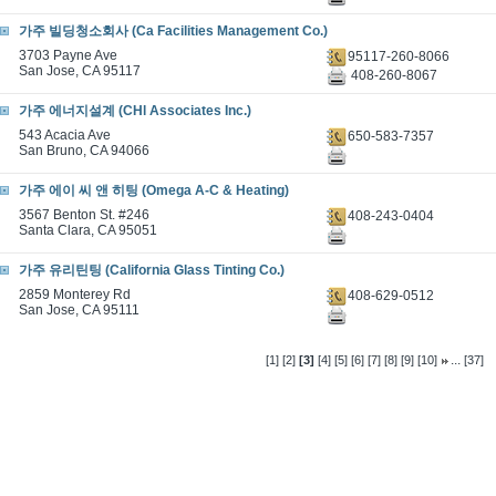
가주 빌딩청소회사 (Ca Facilities Management Co.)
3703 Payne Ave
95117-260-8066
San Jose, CA 95117
408-260-8067
가주 에너지설계 (CHl Associates Inc.)
543 Acacia Ave
650-583-7357
San Bruno, CA 94066
가주 에이 씨 앤 히팅 (Omega A-C & Heating)
3567 Benton St. #246
408-243-0404
Santa Clara, CA 95051
가주 유리틴팅 (California Glass Tinting Co.)
2859 Monterey Rd
408-629-0512
San Jose, CA 95111
...
[1]
[2]
[3]
[4]
[5]
[6]
[7]
[8]
[9]
[10]
[37]