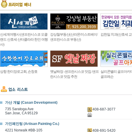
신세계여행사 (샌프란시스코 오클
강상철부동산(산라몬/이스트베이/
김한일 치과(산호세 교
랜드 산호세 산타클라라 한인 여행
샌프란시스코 부동산)
사)
상항 한미장로교회, 손창호
옛날짜장 -샌프란시스코 맛집 /샌프
실리콘밸리 골프아카
란시스코 맛집 추천
골프레슨
가산 개발 (Casan Development)
735 Saratoga Ave
408-687-3077
San Jose, CA 95129
가인페인팅 (Artisan Painting Co.)
4221 Norwalk #BB-105
408-691-5420