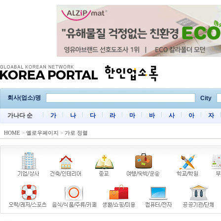
회사(업소)명
City
가나다 순
가
나
다
라
마
바
사
아
자
HOME
>
옐로우페이지
>
가로 정렬