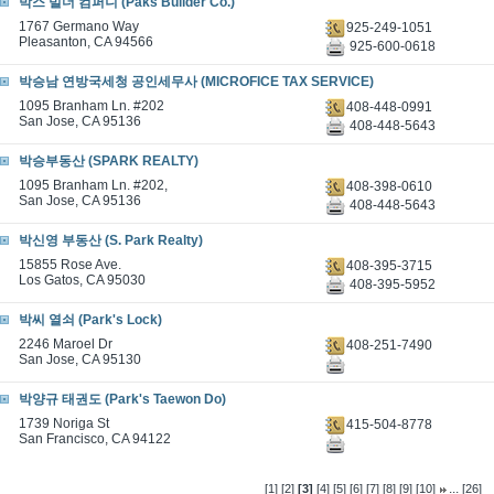
박스 빌더 컴퍼니 (Paks Builder Co.)
1767 Germano Way
925-249-1051
Pleasanton, CA 94566
925-600-0618
박승남 연방국세청 공인세무사 (MICROFICE TAX SERVICE)
1095 Branham Ln. #202
408-448-0991
San Jose, CA 95136
408-448-5643
박승부동산 (SPARK REALTY)
1095 Branham Ln. #202,
408-398-0610
San Jose, CA 95136
408-448-5643
박신영 부동산 (S. Park Realty)
15855 Rose Ave.
408-395-3715
Los Gatos, CA 95030
408-395-5952
박씨 열쇠 (Park's Lock)
2246 Maroel Dr
408-251-7490
San Jose, CA 95130
박양규 태권도 (Park's Taewon Do)
1739 Noriga St
415-504-8778
San Francisco, CA 94122
...
[1]
[2]
[3]
[4]
[5]
[6]
[7]
[8]
[9]
[10]
[26]