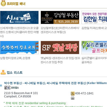
신세계여행사 (샌프란시스코 오클
강상철부동산(산라몬/이스트베이/
김한일 치과(산호세 교
랜드 산호세 산타클라라 한인 여행
샌프란시스코 부동산)
사)
상항 한미장로교회, 손창호
옛날짜장 -샌프란시스코 맛집 /샌프
실리콘밸리 골프아카
란시스코 맛집 추천
골프레슨
박수현 부동산 - 써니베일 부동산, 써니베일 주택매매 전문 부동산 (Keller Williams Sil
2110 S Bascom Ave # 101
408-472-1841
Campbell, CA 95008
* 주택 매매 전문 residential selling & purchasing :