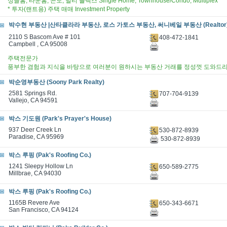
싱글홈, 타운홈, 콘도, 멀티 플랙스 Single Home, Townhouse/Condo, Multiplex
* 투자(랜트용) 주택 매매 Investment Property
박수현 부동산 |산타클라라 부동산, 로스 가토스 부동산, 써니베일 부동산 (Realtor
2110 S Bascom Ave # 101
408-472-1841
Campbell , CA 95008
주택전문가
풍부한 겸험과 지식을 바탕으로 여러분이 원하시는 부동산 거래를 정성껏 도와드
박순영부동산 (Soony Park Realty)
2581 Springs Rd.
707-704-9139
Vallejo, CA 94591
박스 기도원 (Park's Prayer's House)
937 Deer Creek Ln
530-872-8939
Paradise, CA 95969
530-872-8939
박스 루핑 (Pak's Roofing Co.)
1241 Sleepy Hollow Ln
650-589-2775
Millbrae, CA 94030
박스 루핑 (Pak's Roofing Co.)
1165B Revere Ave
650-343-6671
San Francisco, CA 94124