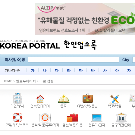
회사(업소)명
City
가나다 순
가
나
다
라
마
바
사
아
자
HOME
>
옐로우페이지
>
바로 정렬