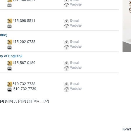
Website
415-398-5511
E-mail
Website
tle)
415-202-0733
E-mail
Website
f English)
415-567-0189
E-mail
Website
510-732-7738
E-mail
510-732-7739
Website
...
[3]
[4]
[5]
[6]
[7]
[8]
[9]
[10]
[72]
K-W