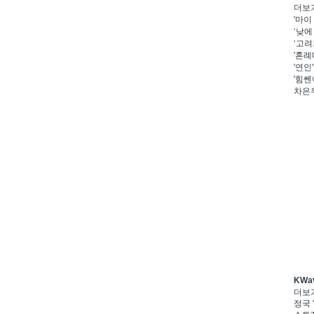
더보
'마이
‘낮에
‘고려
'혼례
'연인
'힘쎈
차은우
KWa
더보
정국 '