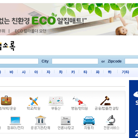
City
Zipcode
or
마
바
사
아
자
차
카
타
파
하
기타