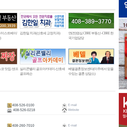
/이스트베이/
김한일 치과(산호세 교정치과)
연(전)영심 CBRE 부동산 -CBRE 한
)
국기업담당
코 맛집 /샌프
실리콘밸리 골프아카데미-산호세
베델결혼정보센타(미주에서 믿을
골프레슨
수있는 결혼 상담소)
408-526-0100
E-mail
408-526-0218
Website
408-260-7010
E-mail