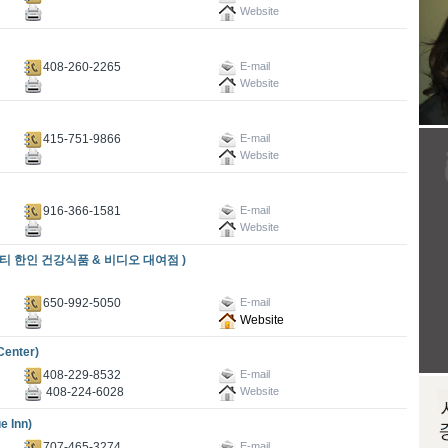
Website
408-260-2265
E-mail
Website
415-751-9866
E-mail
Website
916-366-1581
E-mail
Website
 한인 건강식품 & 비디오 대여점 )
650-992-5050
E-mail
Website
enter)
408-229-8532
E-mail
408-224-6028
Website
 Inn)
707-465-3274
E-mail