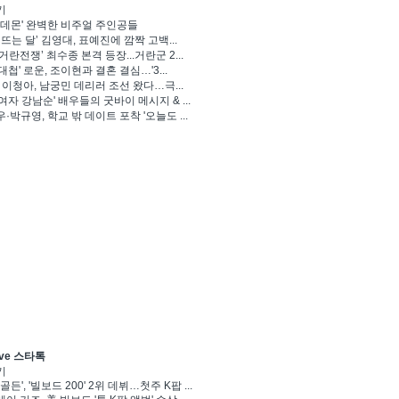
기
 데몬' 완벽한 비주얼 주인공들
 뜨는 달’ 김영대, 표예진에 깜짝 고백...
거란전쟁’ 최수종 본격 등장...거란군 2...
대첩' 로운, 조이현과 결혼 결심…'3...
' 이청아, 남궁민 데리러 조선 왔다…극...
여자 강남순' 배우들의 굿바이 메시지 & ...
·박규영, 학교 밖 데이트 포착 '오늘도 ...
ve 스타톡
기
골든', '빌보드 200' 2위 데뷔…첫주 K팝 ...