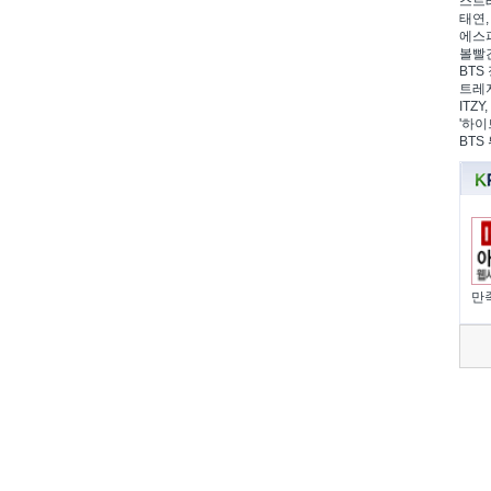
스트레
태연,
에스파
볼빨간
BTS 
트레저
ITZ
'하이
BTS
만