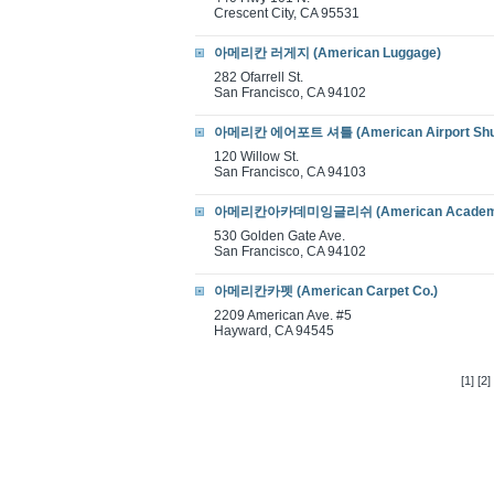
Crescent City, CA 95531
아메리칸 러게지 (American Luggage)
282 Ofarrell St.
San Francisco, CA 94102
아메리칸 에어포트 셔틀 (American Airport Shut
120 Willow St.
San Francisco, CA 94103
아메리칸아카데미잉글리쉬 (American Academy o
530 Golden Gate Ave.
San Francisco, CA 94102
아메리칸카펫 (American Carpet Co.)
2209 American Ave. #5
Hayward, CA 94545
[1]
[2]