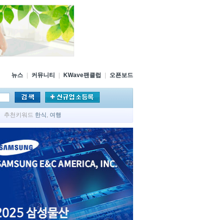
뉴스
|
커뮤니티
|
KWave팬클럽
|
오픈보드
추천키워드
한식
,
여행