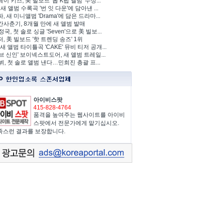
이 키즈, 美 빌보드 '톱 K팝 앨범' 수상...
 새 앨범 수록곡 '번 잇 다운'에 담아낸 ...
, 새 미니앨범 'Drama'에 담은 드라마...
사춘기, 8개월 만에 새 앨범 발매
정국, 첫 솔로 싱글 'Seven'으로 美 빌보...
, 美 빌보드 '핫 트렌딩 송즈' 1위
Y, 새 앨범 타이틀곡 'CAKE' 뮤비 티저 공개...
브 신인' 보이넥스트도어, 새 앨범 트레일...
 뷔, 첫 솔로 앨범 낸다…민희진 총괄 프...
아이비스팟
415-828-4764
품격을 높여주는 웹사이트를 아이비
스팟에서 전문가에게 맡기십시오.
족스런 결과를 보장합니다.