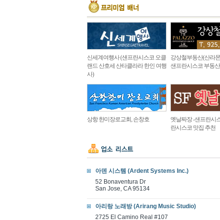
신세계여행사 (샌프란시스코 오클
강상철부동산(산라몬
랜드 산호세 산타클라라 한인 여행
샌프란시스코 부동산
사)
상항 한미장로교회, 손창호
옛날짜장 -샌프란시스
란시스코 맛집 추천
아덴 시스템 (Ardent Systems Inc.)
52 Bonaventura Dr
San Jose, CA 95134
아리랑 노래방 (Arirang Music Studio)
2725 El Camino Real #107