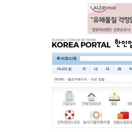
회사(업소)명
가나다 순
가
나
다
라
HOME
>
옐로우페이지
>
아로 정렬