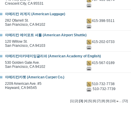
Crescent City, CA 95531
아메리칸 러게지 (American Luggage)
282 Ofarrell St.
415-398-5511
San Francisco, CA 94102
아메리칸 에어포트 셔틀 (American Airport Shuttle)
120 Willow St.
415-202-0733
San Francisco, CA 94103
아메리칸아카데미잉글리쉬 (American Academy of English)
530 Golden Gate Ave.
415-567-0189
San Francisco, CA 94102
아메리칸카펫 (American Carpet Co.)
2209 American Ave. #5
510-732-7738
Hayward, CA 94545
510-732-7739
...
[1]
[2]
[3]
[4]
[5]
[6]
[7]
[8]
[9]
[10]
[72]