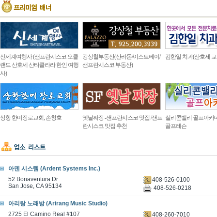
신세계여행사 (샌프란시스코 오클
강상철부동산(산라몬/이스트베이/
김한일 치과(산호세 교
랜드 산호세 산타클라라 한인 여행
샌프란시스코 부동산)
사)
상항 한미장로교회, 손창호
옛날짜장 -샌프란시스코 맛집 /샌프
실리콘밸리 골프아카
란시스코 맛집 추천
골프레슨
아덴 시스템 (Ardent Systems Inc.)
52 Bonaventura Dr
408-526-0100
San Jose, CA 95134
408-526-0218
아리랑 노래방 (Arirang Music Studio)
2725 El Camino Real #107
408-260-7010