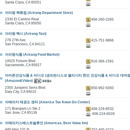
Santa Clara, CA 95051
아리랑 백화점 (Arirang Department Store)
2330 EI Camino Real
408-260-2265
Santa Clara, CA 95050
아리랑 택시 (Arirang Taxi)
278 27th Ave.
415-751-9866
San Francisco, CA 94121
아리랑식품 (Arirang Food Market)
10025 Folsom Blvd
916-366-1581
Sacramento, CA 95827
아마존건강식품 & 비디오 (샌프란시스코 델리시티 한인 건강식품 & 비디오 대여점 
(Amazon&Video)
2350 Junipero Serra Blvd.
650-992-5050
Daly City, CA 94015
아메리카 태권도 센터 (America Tae Kwon Do Center)
171 Brangam Ln Ste 2
408-229-8532
San Jose, CA 95136
408-224-6028
아메리카스베스트발류인 (Americas, Best Value Inn)
440 Hwy 101 N.
707-465-3274