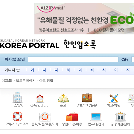
회사(업소)명
City
가나다 순
가
나
다
라
마
바
사
아
자
HOME
>
옐로우페이지
>
아로 정렬