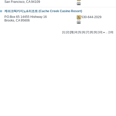
San Francisco, CA 94109
캐쉬크릭카지노&리조트 (Cache Creek Casino Resort)
P.O.Box 65 14455 Hishway 16
530-644-2029
Brooks, CA 95606
...
[1]
[2]
[3]
[4]
[5]
[6]
[7]
[8]
[9]
[10]
[19]