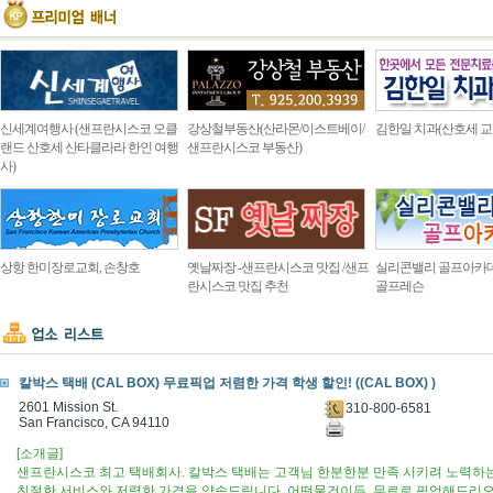
신세계여행사 (샌프란시스코 오클
강상철부동산(산라몬/이스트베이/
김한일 치과(산호세 교
랜드 산호세 산타클라라 한인 여행
샌프란시스코 부동산)
사)
상항 한미장로교회, 손창호
옛날짜장 -샌프란시스코 맛집 /샌프
실리콘밸리 골프아카
란시스코 맛집 추천
골프레슨
칼박스 택배 (CAL BOX) 무료픽업 저렴한 가격 학생 할인! ((CAL BOX) )
2601 Mission St.
310-800-6581
San Francisco, CA 94110
[소개글]
샌프란시스코 최고 택배회사. 칼박스 택배는 고객님 한분한분 만족 시키려 노력하는 
친절한 서비스와 저렴한 가격을 약속드립니다. 어떤물건이든, 무료로 픽업해드리오