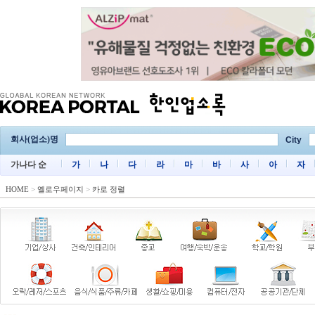
회사(업소)명
City
가나다 순
가
나
다
라
마
바
사
아
자
HOME
>
옐로우페이지
>
카로 정렬