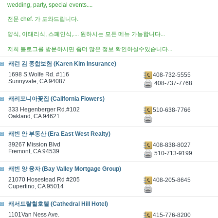
wedding, party, special events....
전문 chef. 가 도와드립니다.
양식, 이태리식, 스페인식,.... 원하시는 모든 메뉴 가능합니다...
저희 블로그를 방문하시면 좀더 많은 정보 확인하실수있습니다...
캐런 김 종합보험 (Karen Kim Insurance)
1698 S.Wolfe Rd. #116
408-732-5555
Sunnyvale, CA 94087
408-737-7768
캐리포니아꽃집 (California Flowers)
333 Hegenberger Rd.#102
510-638-7766
Oakland, CA 94621
캐빈 안 부동산 (Era East West Realty)
39267 Mission Blvd
408-838-8027
Fremont, CA 94539
510-713-9199
캐빈 양 융자 (Bay Valley Mortgage Group)
21070 Hosestead Rd #205
408-205-8645
Cupertino, CA 95014
캐서드랄힐호텔 (Cathedral Hill Hotel)
1101Van Ness Ave.
415-776-8200