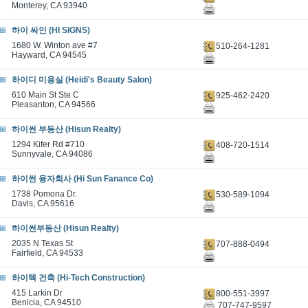
Monterey, CA 93940
하이 싸인 (HI SIGNS)
1680 W. Winton ave #7
510-264-1281
Hayward, CA 94545
하이디 미용실 (Heidi's Beauty Salon)
610 Main St Ste C
925-462-2420
Pleasanton, CA 94566
하이썬 부동산 (Hisun Realty)
1294 Kifer Rd #710
408-720-1514
Sunnyvale, CA 94086
하이썬 융자회사 (Hi Sun Fanance Co)
1738 Pomona Dr.
530-589-1094
Davis, CA 95616
하이썬부동산 (Hisun Realty)
2035 N Texas St
707-888-0494
Fairfield, CA 94533
하이텍 건축 (Hi-Tech Construction)
415 Larkin Dr
800-551-3997
Benicia, CA 94510
707-747-9597