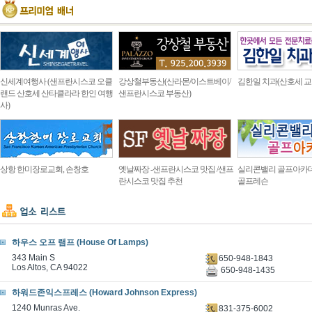
신세계여행사 (샌프란시스코 오클
강상철부동산(산라몬/이스트베이/
김한일 치과(산호세 교
랜드 산호세 산타클라라 한인 여행
샌프란시스코 부동산)
사)
상항 한미장로교회, 손창호
옛날짜장 -샌프란시스코 맛집 /샌프
실리콘밸리 골프아카
란시스코 맛집 추천
골프레슨
하우스 오프 램프 (House Of Lamps)
343 Main S
650-948-1843
Los Altos, CA 94022
650-948-1435
하워드존익스프레스 (Howard Johnson Express)
1240 Munras Ave.
831-375-6002