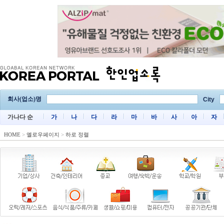
회사(업소)명
City
가나다 순
가
나
다
라
마
바
사
아
자
HOME
>
옐로우페이지
>
하로 정렬