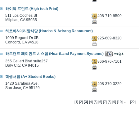
하이텍 프린트 (High-tech Print)
511 Los Coches St
408-719-9500
Milpitas, CA 95035
하토바&아리랑식당 (Hatoba & Arirang Restaurant)
1099 Reganti Dr.#B
925-609-8320
Concord, CA 94518
하트랜드 패이먼트 시스템 (HeartLand Payment Systems)
355 Gellert Blvd suite257
866-976-7101
Daly City, CA 94015
학생서점 (A+ Student Books)
1420 Saratoga Ave.
408-370-3229
San Jose, CA 95129
...
[1]
[2]
[3]
[4]
[5]
[6]
[7]
[8]
[9]
[10]
[22]