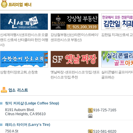
신세계여행사 (샌프란시스코 오클
강상철부동산(산라몬/이스트베이/
김한일 치과(산호세 교
랜드 산호세 산타클라라 한인 여행
샌프란시스코 부동산)
사)
상항 한미장로교회, 손창호
옛날짜장 -샌프란시스코 맛집 /샌프
실리콘밸리 골프아카
란시스코 맛집 추천
골프레슨
랏지 커피샵 (Lodge Coffee Shop)
8191 Auburn Blvd.
916-725-7165
Citrus Heights, CA 95610
래리스 타이어 (Larry's Tire)
750 A St
510-581-6020