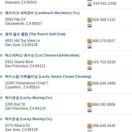
Hayward, CA 94541
510-581-2308
랜드마크 세탁장비 (Landmark Machinery Co.)
3050 Fite Cir
916-368-1122
Sacramento, CA 95827
랜치 골프 클럽 (The Ranch Golf Club)
4601 Hill Top View Ln
408-270-0557
San Jose, CA 95138
럭스세탁소·옷수선 (Lux Cleaners&Alteration)
5331 Gearly Blvd.
415-752-6228
San Francisco, CA 94121
럭키스팀 카펫클리닝 (Lucky Steam Carpet Cleaning)
10367 Greenwood Ct Apt 7
408-205-3489
Cupertino , CA 95014
럭키운송 (Lucky Moving Co.)
1265 Earl St.
866-292-9006
San Francisco, CA 94124
럭키운송 (Lucky Moving Co.)
4270 Albany Dr.
408-245-4445
San Jose, CA 95129