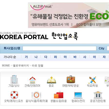
회사(업소)명
City
가나다 순
가
나
다
라
마
바
사
아
자
HOME
>
옐로우페이지
>
라로 정렬