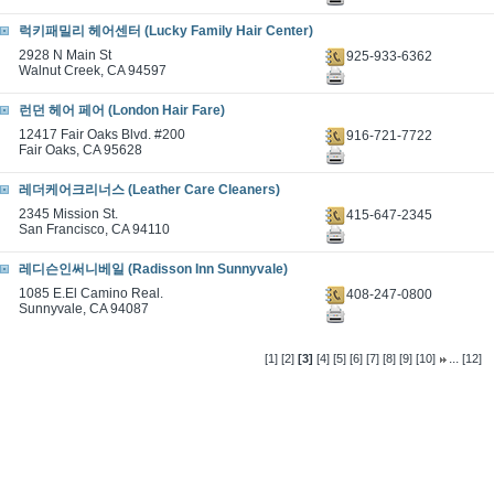
럭키패밀리 헤어센터 (Lucky Family Hair Center)
2928 N Main St
925-933-6362
Walnut Creek, CA 94597
런던 헤어 페어 (London Hair Fare)
12417 Fair Oaks Blvd. #200
916-721-7722
Fair Oaks, CA 95628
레더케어크리너스 (Leather Care Cleaners)
2345 Mission St.
415-647-2345
San Francisco, CA 94110
레디슨인써니베일 (Radisson Inn Sunnyvale)
1085 E.El Camino Real.
408-247-0800
Sunnyvale, CA 94087
...
[1]
[2]
[3]
[4]
[5]
[6]
[7]
[8]
[9]
[10]
[12]